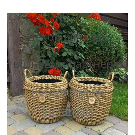
Декор для саду
від наших партнерів
посилання на
інстаграм