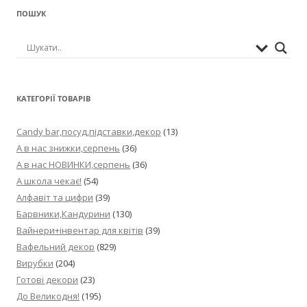
ПОШУК
КАТЕГОРІЇ ТОВАРІВ
Candy bar,посуд,підставки,декор
(13)
А в нас знижки,серпень
(36)
А в нас НОВИНКИ,серпень
(36)
А школа чекає!
(54)
Алфавіт та цифри
(39)
Барвники,Кандурини
(130)
Вайнери+інвентар для квітів
(39)
Вафельний декор
(829)
Вирубки
(204)
Готові декори
(23)
До Великодня!
(195)