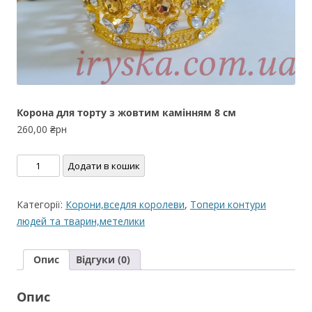
Корона для торту з жовтим камінням 8 см
260,00
₴рн
Корона
Додати в кошик
для
торту
Категорії:
Корони,вседля королеви
,
Топери контури
з
людей та тварин,метелики
жовтим
камінням
Опис
Відгуки (0)
8
см
Опис
кількість