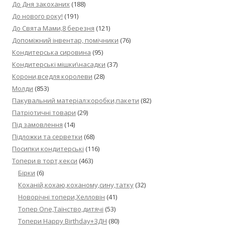
До Дня закоханих
(188)
До нового року!
(191)
До Свята Мами,8 березня
(121)
Допоміжний інвентар, помічники
(76)
Кондитерська сировина
(95)
Кондитерські мішки\насадки
(37)
Корони,вседля королеви
(28)
Молди
(853)
Пакувальний матеріал:коробки,пакети
(82)
Патріотичні товари
(29)
Під замовлення
(14)
Підложки та серветки
(68)
Посипки кондитерські
(116)
Топери в торт,кекси
(463)
Бірки
(6)
Коханій,кохаю,коханому,сину,татку
(32)
Новорічні топери,Хелловін
(41)
Топер One,Таїнство,дитячі
(53)
Топери Happy Birthday+ЗДН
(80)