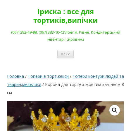
Перейти
до
Іриска : все для
вмісту
тортиків,випічки
(067) 382-49-98, (067) 383-10-42Viber м. Рівне. Кондитерський
інвентар і сировина
Меню
Головна
/
Топери в торт,кекси
/
Топери контури людей та
тварин,метелики
/ Корона для торту з жовтим камінням 8
см