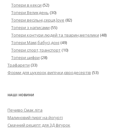
Топери в кекси
(52)
Топери Великдень
(30)
Топери весільні,серця,love
(82)
Топери з написами
(55)
Топери контури людей та тварин,метелики
(48)
Топери Мамі,бабусі,доні
(49)
Топери спорт,транспорт
(10)
Топери цифри
(28)
Трафарети
(33)
Форми для цукерок,випічки,євродесертів
(53)
НАШІ НОВИНИ
Печиво Смак літа
Малиновий пиріг на йогурті
Смачний рецепт для 3Д фігурок