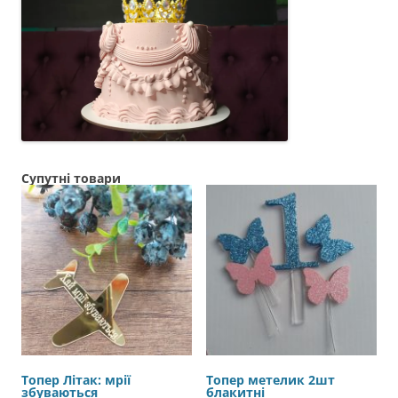
Супутні товари
Топер Літак: мрії
Топер метелик 2шт
збуваються
блакитні