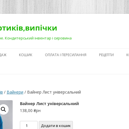
ортиків,випічки
Рівне. Кондитерський інвентар і сировина
ДАЖ
КОШИК
ОПЛАТА І ПЕРЕСИЛАННЯ
РЕЦЕПТИ
К
ЯК ЗРОБИТИ ГА
НА ДЕСЕРТАХ
СЕКРЕТИ ПРИГОТ
ів
/
Вайнери
/ Вайнер Лист універсальний
АБО ЯК ПОЛЕГШ
ПРОЦЕС)
Вайнер Лист універсальний
138,00
₴рн
ПЕРШІ КРОКИ В
КОНДИТЕРСЬКОМ
Вайнер
Додати в кошик
З ЧОГО ПОЧАТИ