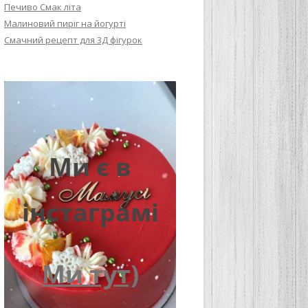
Печиво Смак літа
Малиновий пиріг на йогурті
Смачний рецепт для 3Д фігурок
Ми є в
інстаграмі
Ми тут)