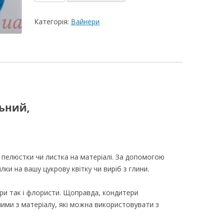
Лист
ВЕРШКОВО-СИРН
універсальний
Категорія:
Вайнери
ТОРТУ,РЕЦЕПТ 
кількість
РЕЦЕПТ МАСТИК
ПОКРИТТЯ ТОРТІ
ЖЕЛАТИНУ
РЕЦЕПТ ЛИМОНН
МАКОМ
ьний,
МАСТИКА МЕДО
МИГДАЛЬНЕ ПЕ
 пелюстки чи листка на матеріалі. За допомогою
“ЗГУЩЕНОГО МО
лки на вашу цукрову квітку чи виріб з глини.
НЕ БУВАЄ АБО 
ДЕСЕРТ АРГЕНТИ
ри так і флористи. Щоправда, кондитери
ми з матеріалу, які можна використовувати з
РЕЦЕПТ ДЛЯ ШО
ПОТЬОКІВ