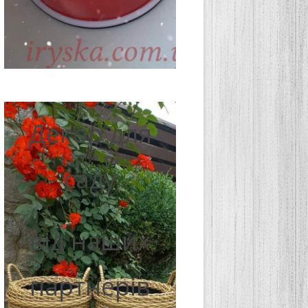
Декор для
саду
від наших
партнерів