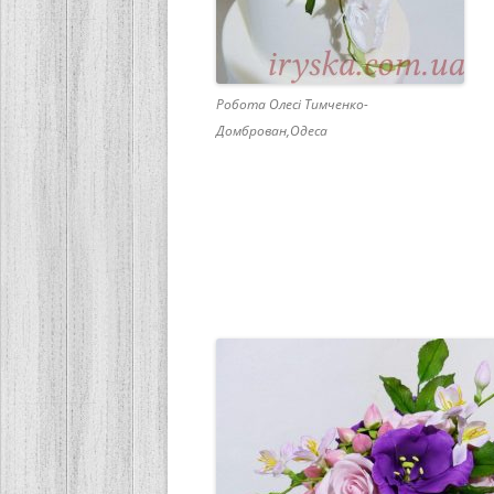
Робота Олесі Тимченко-
Домброван,Одеса