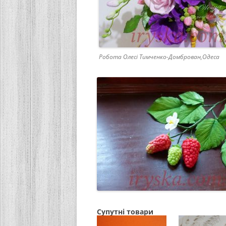
Робота Олесі Тимченко-Домброван,Одеса
Супутні товари