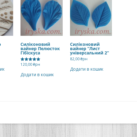
р
Силіконовий
Силіконовий
вайнер Пелюсток
вайнер “Лист
Гібіскуса
універсальний 2”
82,00
₴рн
120,00
₴рн
Оцінено в
ик
Додати в кошик
5.00
з 5
Додати в кошик