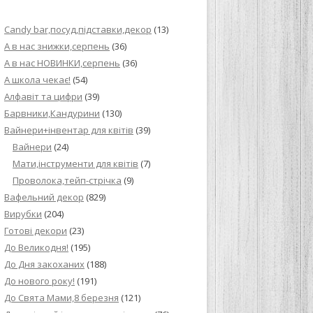
ИЙ КРЕМ ДЛЯ
Candy bar,посуд,підставки,декор
(13)
ПРИГОТУВАННЯ
А в нас знижки,серпень
(36)
А в нас НОВИНКИ,серпень
(36)
И ДЛЯ
А школа чекає!
(54)
В НА ОСНОВІ
Алфавіт та цифри
(39)
Барвники,Кандурини
(130)
ОГО ПИРОГА З
Вайнери+інвентар для квітів
(39)
Вайнери
(24)
Мати,інструменти для квітів
(7)
ВА
Проволока,тейп-стрічка
(9)
Вафельний декор
(829)
ЧИВКО
Вирубки
(204)
ЛОКА БАГАТО
Готові декори
(23)
УЛЮБЛЕНИЙ
До Великодня!
(195)
НЦІВ”
До Дня закоханих
(188)
До нового року!
(191)
КОЛАДНИХ
До Свята Мами,8 березня
(121)