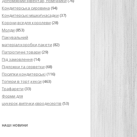
Допоміжний інвентар, помічники
(76)
Кондитерська сировина
(94)
Кондитерські мішки\насадки
(37)
Корони,вседля королеви
(28)
Молди
(853)
Пакувальний
матеріал:коробки,пакети
(82)
Патріотичні товари
(29)
Під замовлення
(14)
Підложки та серветки
(68)
Посипки кондитерські
(116)
Топери в торт,кекси
(463)
Трафарети
(33)
Форми для
цукерок,випічки,євродесертів
(53)
НАШІ НОВИНИ