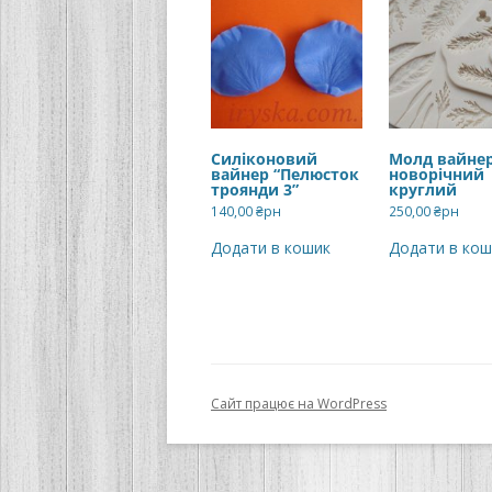
Силіконовий
Молд вайне
вайнер “Пелюсток
новорічний
троянди 3”
круглий
140,00
₴рн
250,00
₴рн
Додати в кошик
Додати в кош
Сайт працює на WordPress