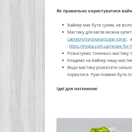
Як правильно користуватися вай
Вайнер має бути сухим, не вол
Мастику для квітів можна купит
category/syrovuna/sugar-icing/
, 
:
https://iryska.com.ua/recipe-for-
Розкатуємо тоненько мастику т
Кладемо на вайнер нашу мастик
Якщо мастику розкатати сильно
порватися. Рухи повинні бути пл
Ідеї для натхнення: