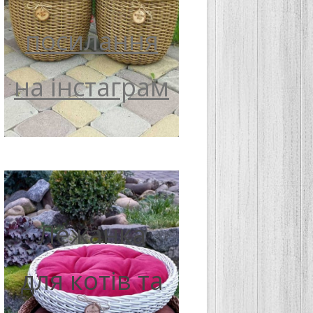
посилання
на інстаграм
Лежанка
для котів та