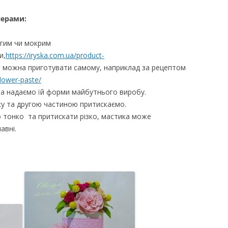
нерами:
огим чи мокрим
и,
https://iryska.com.ua/product-
а можна приготувати самому, наприклад за рецептом
flower-paste/
а надаємо їй форми майбутнього виробу.
у та другою частиною притискаємо.
 тонко та притискати різко, мастика може
авні.