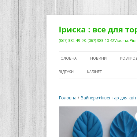
Перейти
до
вмісту
Іриска : все для т
(067) 382-49-98, (067) 383-10-42Viber м. 
ГОЛОВНА
НОВИНИ
РОЗПРО
ВІДГУКИ
КАБІНЕТ
Головна
/
Вайнери+інвентар для квіт