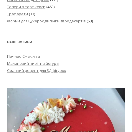
Топери в торт,кекси
(463)
Трафарети
(33)
Форми для цукерок,випічки,євродесертів
(53)
НАШІ НОВИНИ
Печиво Смак літа
Малиновий пиріг на йогурті
Смачний рецепт для 3Д фігурок