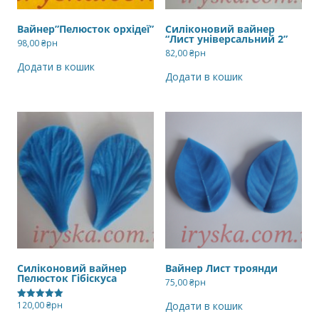
Вайнер”Пелюсток орхідеї”
Силіконовий вайнер
“Лист універсальний 2”
98,00
₴рн
82,00
₴рн
Додати в кошик
Додати в кошик
Силіконовий вайнер
Вайнер Лист троянди
Пелюсток Гібіскуса
75,00
₴рн
120,00
₴рн
Додати в кошик
Оцінено в
5.00