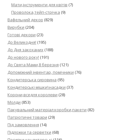
Мати,інструменти для квітів
(7)
Проволока,тейп-стрічка
(9)
Вафельний декор
(829)
Вирубки
(204)
Готові декори
(23)
До Великодня!
(195)
До Дня закоханих
(188)
До нового року!
(191)
До Свята Мами,8 березня
(121)
Допоміжний інвентар, помічники
(76)
Кондитерська сировина
(95)
Кондитерські мішки\насадки
(37)
Корони,вседля королеви
(28)
Молди
(853)
Пакувальний матеріал:коробки,пакети
(82)
Патріотичні товари
(29)
Під замовлення
(14)
Підложки та серветки
(68)
Посипки кондитерські
(116)