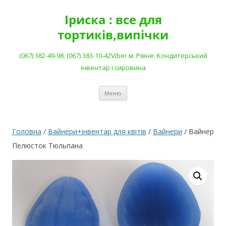
Перейти
до
Іриска : все для
вмісту
тортиків,випічки
(067) 382-49-98, (067) 383-10-42Viber м. Рівне. Кондитерський
інвентар і сировина
Меню
Головна
/
Вайнери+інвентар для квітів
/
Вайнери
/ Вайнер
Пелюсток Тюльпана