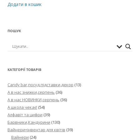
з 5
Додати в кошик
ПОШУК
КАТЕГОРІЇ ТОВАРІВ
Candy bar,посуд,підставки,декор
(13)
А в нас знижки,серпень
(36)
А в нас НОВИНКИ,серпень
(36)
А школа чекає!
(54)
Алфавіт та цифри
(39)
Барвники,Кандурини
(130)
Вайнери+інвентар для квітів
(39)
Вайнери
(24)