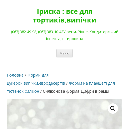
Перейти
до
Іриска : все для
вмісту
тортиків,випічки
(067) 382-49-98, (067) 383-10-42Viber м. Рівне. Кондитерський
інвентар і сировина
Меню
Головна
/
Форми для
цукерок,випічки,євродесертів
/
Форми на планшеті для
тістечок силікон
/ Силіконова форма Цифри в рамці