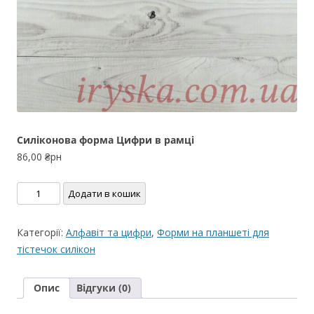
Силіконова форма Цифри в рамці
86,00
₴рн
Силіконова
Додати в кошик
форма
Цифри
Категорії:
Алфавіт та цифри
,
Форми на планшеті для
в
тістечок силікон
рамці
кількість
Опис
Відгуки (0)