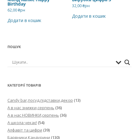
Birthday
32,00
₴рн
62,00
₴рн
Додати в кошик
Додати в кошик
ПОШУК
КАТЕГОРІЇ ТОВАРІВ
Candy bar,посуд,підставки,декор
(13)
А в нас знижки,серпень
(36)
А в нас НОВИНКИ,серпень
(36)
А школа чекає!
(54)
Алфавіт та цифри
(39)
Барвники,Кандурини
(130)