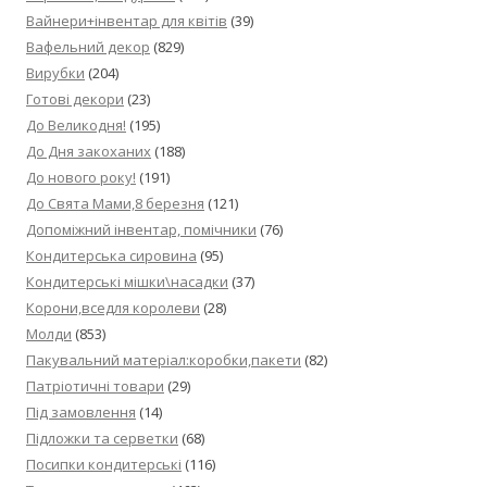
Вайнери+інвентар для квітів
(39)
Вафельний декор
(829)
Вирубки
(204)
Готові декори
(23)
До Великодня!
(195)
До Дня закоханих
(188)
До нового року!
(191)
До Свята Мами,8 березня
(121)
Допоміжний інвентар, помічники
(76)
Кондитерська сировина
(95)
Кондитерські мішки\насадки
(37)
Корони,вседля королеви
(28)
Молди
(853)
Пакувальний матеріал:коробки,пакети
(82)
Патріотичні товари
(29)
Під замовлення
(14)
Підложки та серветки
(68)
Посипки кондитерські
(116)