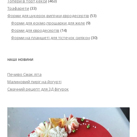
Топери в торт,кекси
(463)
Трафарети
(33)
Форми для цукерок,випічки,євродесертів
(53)
Форми для ескімо,прошарки для желе
(9)
Форми для євродесертів
(14)
Форми на планшеті для тістечок силікон
(30)
НАШІ НОВИНИ
Печиво Смак літа
Малиновий пиріг на йогурті
Смачний рецепт для 3Д фігурок