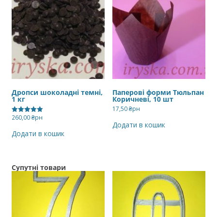
Дропси шоколадні темні,
Паперові форми Тюльпан
1 кг
Коричневі, 10 шт
17,50
₴рн
260,00
₴рн
Оцінено в
Додати в кошик
5.00
з 5
Додати в кошик
Супутні товари