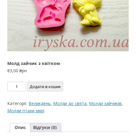
Молд зайчик з квіткою
83,00
₴рн
Молд
Додати в кошик
зайчик
з
Категорії:
Великдень
,
Молди до свята
,
Молди зайчиків
,
квіткою
Молди птахи,звірі
кількість
Опис
Відгуки (0)