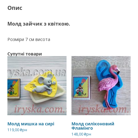
Опис
Молд зайчик з квіткою.
Розміри 7 см висота
Супутні товари
Молд мишка на сирі
Молд силіконовий
Фламінго
119,00
₴рн
148,00
₴рн