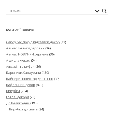
КАТЕГОРІЇ ТОВАРІВ
Candy bar,посуд,підставки,декор
(13)
А в нас знижки,серпень
(36)
А в нас НОВИНКИ,серпень
(36)
А школа чекає!
(54)
Алфавіт та цифри
(39)
Барвники,Кандурини
(130)
Вайнери+інвентар для квітів
(39)
Вафельний декор
(829)
Вирубки
(204)
Готові декори
(23)
До Великодня!
(195)
Вирубки до свята
(24)