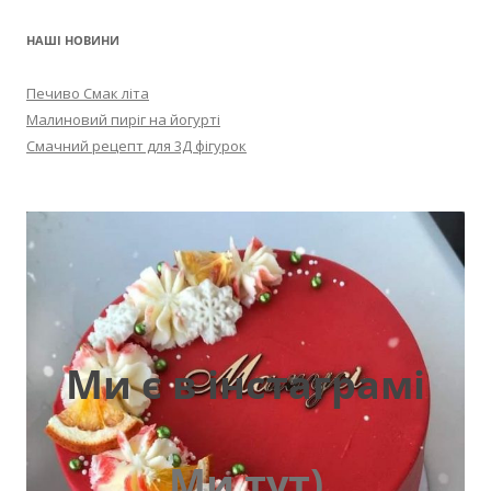
НАШІ НОВИНИ
Печиво Смак літа
Малиновий пиріг на йогурті
Смачний рецепт для 3Д фігурок
Ми є в інстаграмі
Ми тут)