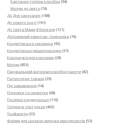
Картинки,топери,коробки
(94)
Молди до свята
(74)
До Дня закоханих
(188)
До нового року!
(191)
До Свята Мами,8 березня
(121)
Допоміжний інвентар, помічники
(76)
Кондитерська сировина
(95)
Кондитерські мішки\насадки
(37)
Корони,вседля королеви
(28)
Молди
(853)
Пакувальний матеріал:коробки,пакети
(82)
Патріотичні товари
(29)
Під замовлення
(14)
Підложки та серветки
(68)
Посипки кондитерські
(116)
Топери в торт,кекси
(463)
Трафарети
(33)
Форми для цукерок,випічки,євродесертів
(53)