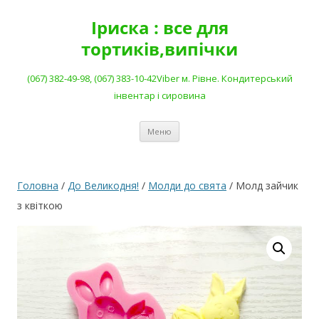
Перейти
до
Іриска : все для
вмісту
тортиків,випічки
(067) 382-49-98, (067) 383-10-42Viber м. Рівне. Кондитерський
інвентар і сировина
Меню
Головна
/
До Великодня!
/
Молди до свята
/ Молд зайчик
з квіткою