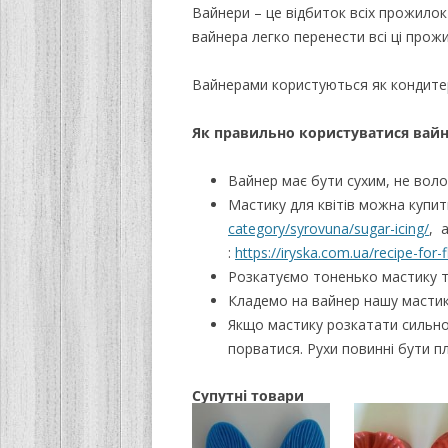
Вайнери – це відбиток всіх прожилок
вайнера легко перенести всі ці прожи
Вайнерами користуються як кондитер
Як правильно користуватися вай
Вайнер має бути сухим, не вол
Мастику для квітів можна купит
category/syrovuna/sugar-icing/
, 
:
https://iryska.com.ua/recipe-for-
Розкатуємо тоненько мастику т
Кладемо на вайнер нашу мастик
Якщо мастику розкатати сильно
порватися. Рухи повинні бути пл
Супутні товари