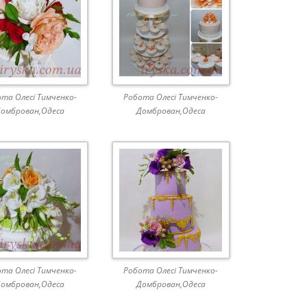
та Олесі Тимченко-
Робота Олесі Тимченко-
омброван,Одеса
Домброван,Одеса
та Олесі Тимченко-
Робота Олесі Тимченко-
омброван,Одеса
Домброван,Одеса