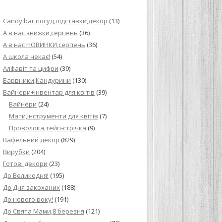
ИЙ КРЕМ ДЛЯ
Candy bar,посуд,підставки,декор
(13)
ПРИГОТУВАННЯ
А в нас знижки,серпень
(36)
А в нас НОВИНКИ,серпень
(36)
И ДЛЯ
А школа чекає!
(54)
В НА ОСНОВІ
Алфавіт та цифри
(39)
Барвники,Кандурини
(130)
ОГО ПИРОГА З
Вайнери+інвентар для квітів
(39)
Вайнери
(24)
Мати,інструменти для квітів
(7)
ВА
Проволока,тейп-стрічка
(9)
Вафельний декор
(829)
ЧИВКО
Вирубки
(204)
ЛОКА БАГАТО
Готові декори
(23)
УЛЮБЛЕНИЙ
До Великодня!
(195)
НЦІВ”
До Дня закоханих
(188)
До нового року!
(191)
КОЛАДНИХ
До Свята Мами,8 березня
(121)