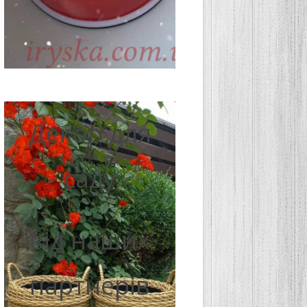
Декор для
саду
від наших
партнерів