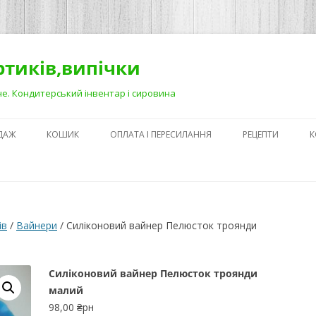
ортиків,випічки
Рівне. Кондитерський інвентар і сировина
ДАЖ
КОШИК
ОПЛАТА І ПЕРЕСИЛАННЯ
РЕЦЕПТИ
К
ЯК ЗРОБИТИ ГА
НА ДЕСЕРТАХ
СЕКРЕТИ ПРИГОТ
ів
/
Вайнери
/ Силіконовий вайнер Пелюсток троянди
АБО ЯК ПОЛЕГШ
ПРОЦЕС)
Силіконовий вайнер Пелюсток троянди
ПЕРШІ КРОКИ В
малий
КОНДИТЕРСЬКОМ
98,00
₴рн
З ЧОГО ПОЧАТИ