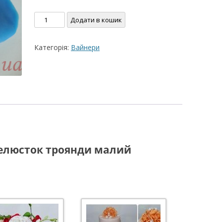
ВЕРШКОВО-СИРН
Силіконовий
Додати в кошик
ТОРТУ,РЕЦЕПТ 
вайнер
Пелюсток
РЕЦЕПТ МАСТИК
Категорія:
Вайнери
троянди
ПОКРИТТЯ ТОРТІ
малий
ЖЕЛАТИНУ
кількість
РЕЦЕПТ ЛИМОНН
МАКОМ
МАСТИКА МЕДО
МИГДАЛЬНЕ ПЕ
елюсток троянди малий
“ЗГУЩЕНОГО МО
НЕ БУВАЄ АБО 
ДЕСЕРТ АРГЕНТИ
РЕЦЕПТ ДЛЯ ШО
ПОТЬОКІВ