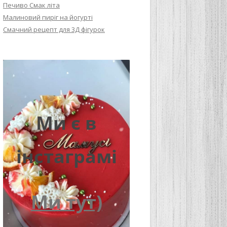
Печиво Смак літа
Малиновий пиріг на йогурті
Смачний рецепт для 3Д фігурок
Ми є в
інстаграмі
Ми тут)