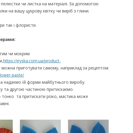
 пелюстки чи листка на матеріалі. За допомогою
лки на вашу цукрову квітку чи виріб з глини.
и так і флористи.
нерами:
огим чи мокрим
и,
https://iryska.com.ua/product-
а можна приготувати самому, наприклад за рецептом
flower-paste/
а надаємо їй форми майбутнього виробу.
у та другою частиною притискаємо.
 тонко та притискати різко, мастика може
авні.