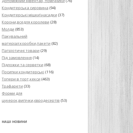
Допоміжний інвентар, помічники
(76)
Кондитерська сировина
(94)
Кондитерські мішки\насадки
(37)
Корони,вседля королеви
(28)
Молди
(853)
Пакувальний
матеріал:коробки,пакети
(82)
Патріотичні товари
(29)
Під замовлення
(14)
Підложки та серветки
(68)
Посипки кондитерські
(116)
Топери в торт,кекси
(463)
Трафарети
(33)
Форми для
цукерок,випічки,євродесертів
(53)
НАШІ НОВИНИ