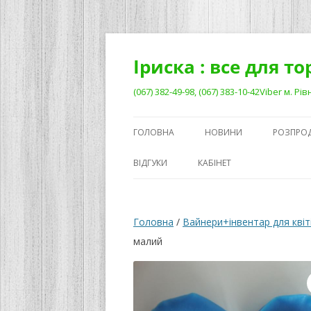
Перейти
до
вмісту
Іриска : все для т
(067) 382-49-98, (067) 383-10-42Viber м. 
ГОЛОВНА
НОВИНИ
РОЗПРО
ВІДГУКИ
КАБІНЕТ
Головна
/
Вайнери+інвентар для квіт
малий