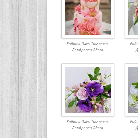
Робота Олесі Тимченко-
Робо
Домброван,Одеса
Д
Робота Олесі Тимченко-
Робо
Домброван,Одеса
Д