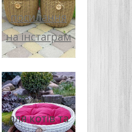
посилання
на інстаграм
Лежанка
для котів та