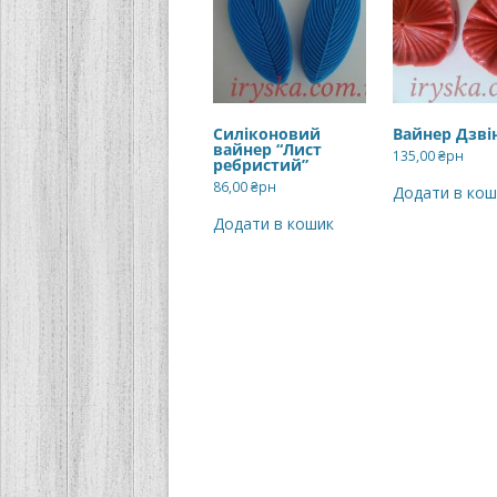
Силіконовий
Вайнер Дзві
вайнер “Лист
135,00
₴рн
ребристий”
86,00
₴рн
Додати в кош
Додати в кошик