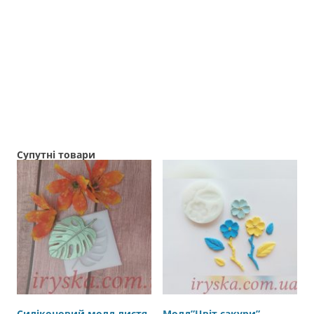
Супутні товари
Силіконовий молд листя
Молд”Цвіт сакури”