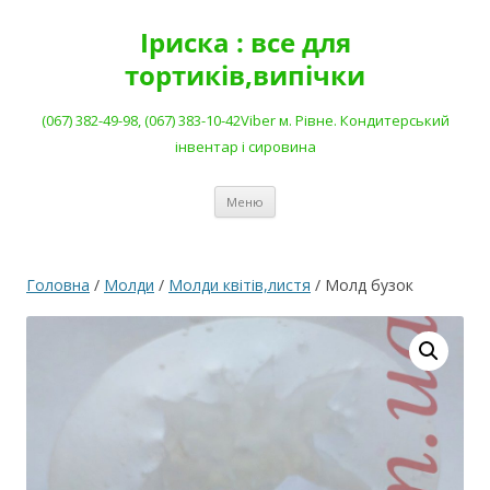
Перейти
до
Іриска : все для
вмісту
тортиків,випічки
(067) 382-49-98, (067) 383-10-42Viber м. Рівне. Кондитерський
інвентар і сировина
Меню
Головна
/
Молди
/
Молди квітів,листя
/ Молд бузок