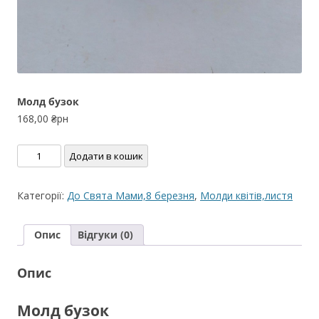
Молд бузок
168,00
₴рн
Молд
Додати в кошик
бузок
кількість
Категорії:
До Свята Мами,8 березня
,
Молди квітів,листя
Опис
Відгуки (0)
Опис
Молд бузок