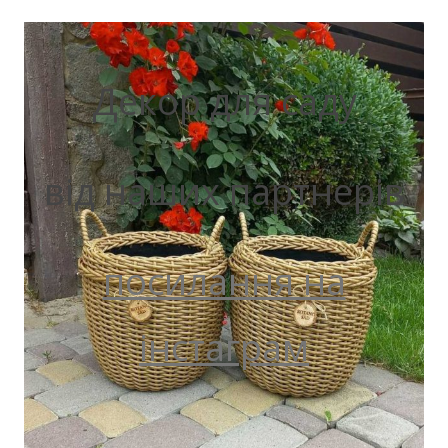
Декор для саду
від наших партнерів
посилання на
інстаграм