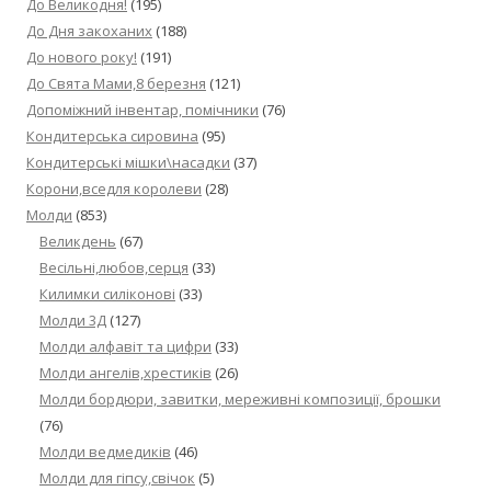
До Великодня!
(195)
До Дня закоханих
(188)
До нового року!
(191)
До Свята Мами,8 березня
(121)
Допоміжний інвентар, помічники
(76)
Кондитерська сировина
(95)
Кондитерські мішки\насадки
(37)
Корони,вседля королеви
(28)
Молди
(853)
Великдень
(67)
Весільні,любов,серця
(33)
Килимки силіконові
(33)
Молди 3Д
(127)
Молди алфавіт та цифри
(33)
Молди ангелів,хрестиків
(26)
Молди бордюри, завитки, мереживні композиції, брошки
(76)
Молди ведмедиків
(46)
Молди для гіпсу,свічок
(5)