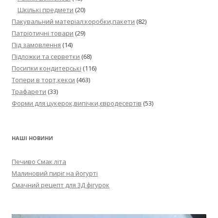
Шкількі предмети
(20)
Пакувальний матеріал:коробки,пакети
(82)
Патріотичні товари
(29)
Під замовлення
(14)
Підложки та серветки
(68)
Посипки кондитерські
(116)
Топери в торт,кекси
(463)
Трафарети
(33)
Форми для цукерок,випічки,євродесертів
(53)
НАШІ НОВИНИ
Печиво Смак літа
Малиновий пиріг на йогурті
Смачний рецепт для 3Д фігурок