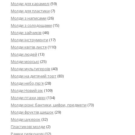
Молди для карамелі
(59)
Молди для пластики
(7)
Молди з написами
(26)
Молди з солодощами
(15)
Молди зайчиків
(46)
Молди інструменти
(17)
Молди квітів,листя
(110)
Молди людей
(13)
Молди морські
(25)
Молди мультигероїв
(40)
Молди на дитячий торт
(83)
Молди небо,пір'я
(28)
Молди Новий рік
(109)
Молди птахи,звірі
(134)
Молди різні: бантики, цифри, предмети
(73)
Молди фруктів,шишок
(29)
Молди цукерок
(32)
Пластикові молди
(2)
Рамки силіконові
(12)