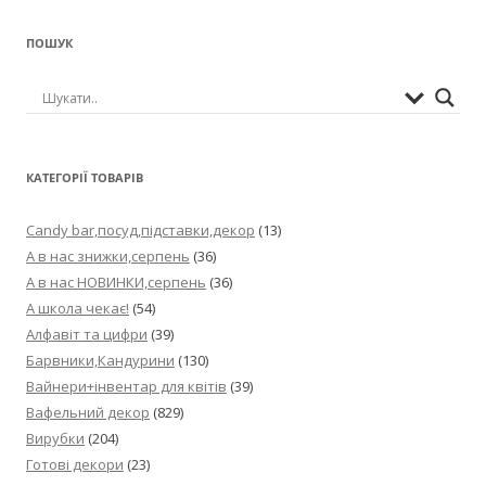
ПОШУК
КАТЕГОРІЇ ТОВАРІВ
Candy bar,посуд,підставки,декор
(13)
А в нас знижки,серпень
(36)
А в нас НОВИНКИ,серпень
(36)
А школа чекає!
(54)
Алфавіт та цифри
(39)
Барвники,Кандурини
(130)
Вайнери+інвентар для квітів
(39)
Вафельний декор
(829)
Вирубки
(204)
Готові декори
(23)