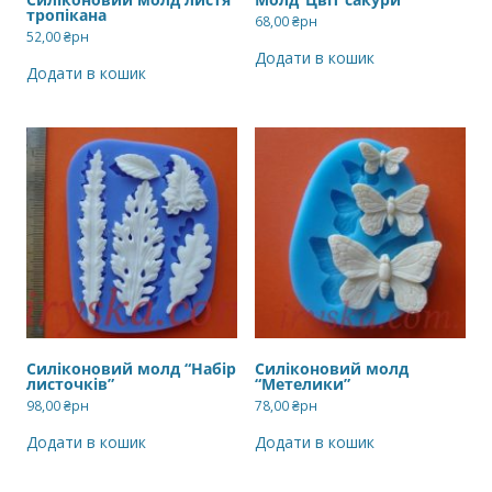
тропікана
68,00
₴рн
52,00
₴рн
Додати в кошик
Додати в кошик
Силіконовий молд “Набір
Силіконовий молд
листочків”
“Метелики”
98,00
₴рн
78,00
₴рн
Додати в кошик
Додати в кошик