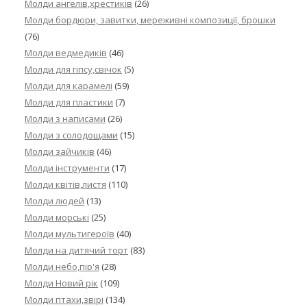
Молди ангелів,хрестиків
(26)
Молди бордюри, завитки, мереживні композиції, брошки
(76)
Молди ведмедиків
(46)
Молди для гіпсу,свічок
(5)
Молди для карамелі
(59)
Молди для пластики
(7)
Молди з написами
(26)
Молди з солодощами
(15)
Молди зайчиків
(46)
Молди інструменти
(17)
Молди квітів,листя
(110)
Молди людей
(13)
Молди морські
(25)
Молди мультигероїв
(40)
Молди на дитячий торт
(83)
Молди небо,пір'я
(28)
Молди Новий рік
(109)
Молди птахи,звірі
(134)