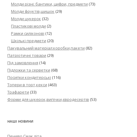
Молди різні: бантики, цифри, предмети
(73)
Молди фруктів,шишок
(29)
Молди цукерок
(32)
Пластикові молди
(2)
Рамки силіконові
(12)
Шкількі предмети
(20)
Пакувальний матеріал:коробки,пакети
(82)
Патріотичні товари
(29)
Під замовлення
(14)
Підложки та серветки
(68)
Посипки кондитерські
(116)
Топери в торт,кекси
(463)
Трафарети
(33)
Форми для цукерок,випічки,євродесертів
(53)
НАШІ НОВИНИ
Печиво Смак літа