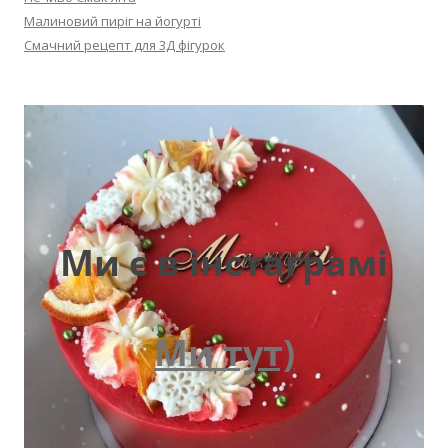
Малиновий пиріг на йогурті
Смачний рецепт для 3Д фігурок
Ми є в інстаграмі
Ми тут)