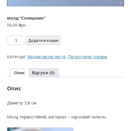
молд “Соняшник”
59,00
₴рн
молд
Додати в кошик
"Соняшник"
кількість
Категорії:
Молди квітів,листя
,
Патріотичні товари
Опис
Відгуки (0)
Опис
Діаметр 3,8 см.
Молд термостійкий, матеріал – харчовий силікон.