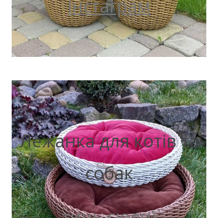
інстаграм
Лежанка для котів та
собак
тиць сюди)