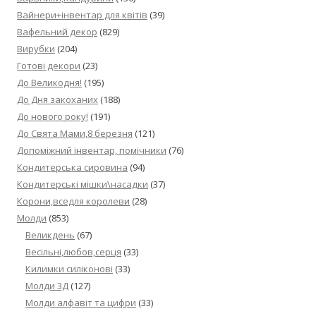
Вайнери+інвентар для квітів
(39)
Вафельний декор
(829)
Вирубки
(204)
Готові декори
(23)
До Великодня!
(195)
До Дня закоханих
(188)
До нового року!
(191)
До Свята Мами,8 березня
(121)
Допоміжний інвентар, помічники
(76)
Кондитерська сировина
(94)
Кондитерські мішки\насадки
(37)
Корони,вседля королеви
(28)
Молди
(853)
Великдень
(67)
Весільні,любов,серця
(33)
Килимки силіконові
(33)
Молди 3Д
(127)
Молди алфавіт та цифри
(33)