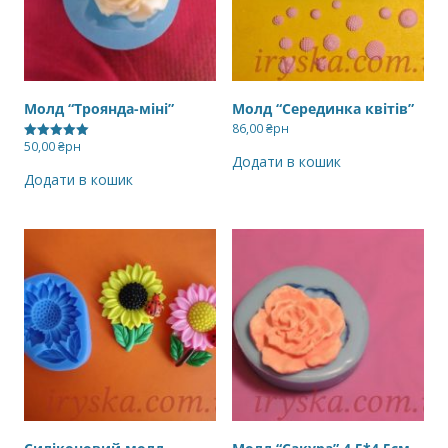
Молд “Троянда-міні”
Молд “Серединка квітів”
86,00
₴рн
50,00
₴рн
Оцінено в
Додати в кошик
5.00
з 5
Додати в кошик