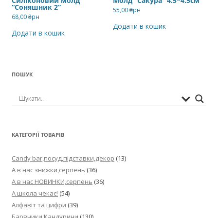
Силіконовий молд
Молд “Сакура” 4.5*4.5см
“Соняшник 2”
55,00
₴рн
68,00
₴рн
Додати в кошик
Додати в кошик
ПОШУК
КАТЕГОРІЇ ТОВАРІВ
Candy bar,посуд,підставки,декор
(13)
А в нас знижки,серпень
(36)
А в нас НОВИНКИ,серпень
(36)
А школа чекає!
(54)
Алфавіт та цифри
(39)
Барвники,Кандурини
(130)