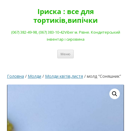
Перейти
до
Іриска : все для
вмісту
тортиків,випічки
(067) 382-49-98, (067) 383-10-42Viber м. Рівне. Кондитерський
інвентар і сировина
Меню
Головна
/
Молди
/
Молди квітів,листя
/ молд “Соняшник”