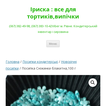
Перейти
до
Іриска : все для
вмісту
тортиків,випічки
(067) 382-49-98, (067) 383-10-42Viber м. Рівне. Кондитерський
інвентар і сировина
Меню
Головна
/
Посипки кондитерські
/
Новорічні
посипки
/ Посипка Сніжинки блакитна,100 г