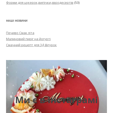
Форми для цукерок,випічки,євродесертів
(53)
НАШІ НОВИНИ
Печиво Смак літа
Малиновий пиріг на йогурті
Смачний рецепт для 3Д фігурок
Ми є в інстаграмі