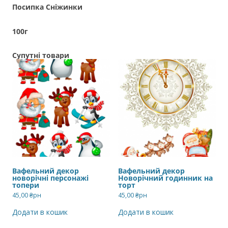
Посипка Сніжинки
100г
Супутні товари
Вафельний декор
Вафельний декор
новорічні персонажі
Новорічний годинник на
топери
торт
45,00
₴рн
45,00
₴рн
Додати в кошик
Додати в кошик