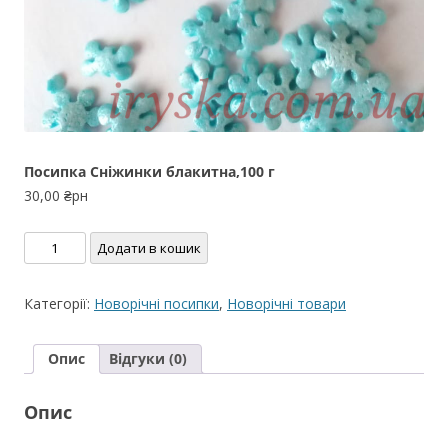
Посипка Сніжинки блакитна,100 г
30,00
₴рн
Посипка
Додати в кошик
Сніжинки
блакитна,100
Категорії:
Новорічні посипки
,
Новорічні товари
г
кількість
Опис
Відгуки (0)
Опис