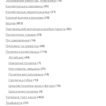
Допоміжний інвентар, помічники
(76)
Кондитерська сировина
(95)
Кондитерські мішки\насадки
(37)
Корони,вседля королеви
(28)
Молди
(853)
Пакувальний матеріал:коробки,пакети
(82)
Патріотичні товари
(29)
Під замовлення
(14)
Підложки та серветки
(68)
Посипки кондитерські
(116)
Дутий рис
(44)
Новорічні посипки
(7)
Нон парель,змішана
(25)
Посипки металізована
(14)
Сердечка,губки
(10)
Цукрові посипки,асорті,фігурні
(16)
Шоколадні посипки
(4)
Топери в торт,кекси
(463)
Трафарети
(33)