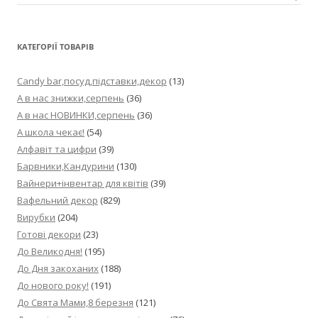
КАТЕГОРІЇ ТОВАРІВ
Candy bar,посуд,підставки,декор
(13)
А в нас знижки,серпень
(36)
А в нас НОВИНКИ,серпень
(36)
А школа чекає!
(54)
Алфавіт та цифри
(39)
Барвники,Кандурини
(130)
Вайнери+інвентар для квітів
(39)
Вафельний декор
(829)
Вирубки
(204)
Готові декори
(23)
До Великодня!
(195)
До Дня закоханих
(188)
До нового року!
(191)
До Свята Мами,8 березня
(121)