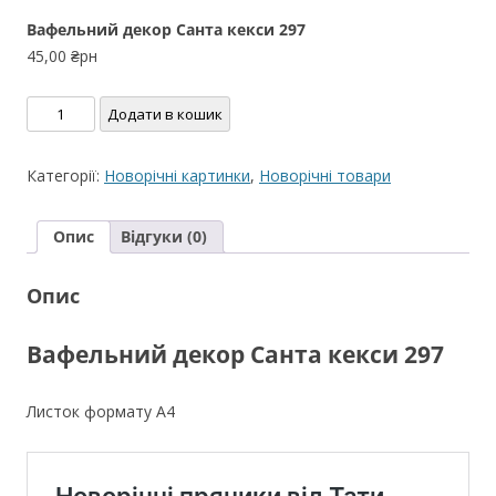
Вафельний декор Санта кекси 297
45,00
₴рн
Вафельний
Додати в кошик
декор
Санта
Категорії:
Новорічні картинки
,
Новорічні товари
кекси
297
Опис
Відгуки (0)
кількість
Опис
Вафельний декор Санта кекси 297
Листок формату А4