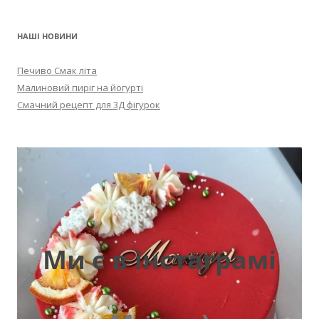
НАШІ НОВИНИ
Печиво Смак літа
Малиновий пиріг на йогурті
Смачний рецепт для 3Д фігурок
Ми є в інстаграмі