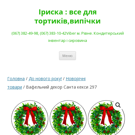
Перейти
до
Іриска : все для
вмісту
тортиків,випічки
(067) 382-49-98, (067) 383-10-42Viber м. Рівне. Кондитерський
інвентар і сировина
Меню
Головна
/
До нового року!
/
Новорічні
товари
/ Вафельний декор Санта кекси 297