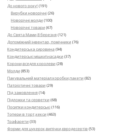
До нового року!
(191)
Вирубки новорічні
(26)
Новорічні молди
(100)
Новорічні товари
(67)
До Свята Мами,8 березня
(121)
Допоміжний інвентар, помічники
(76)
Кондитерська сировина
(94)
Кондитерські мішки\насадки
(37)
Корони,вседля королеви
(28)
Молди
(853)
Пакувальний матеріал:коробки,пакети
(82)
Патріотичні товари
(29)
Під замовлення
(14)
Підложки та серветки
(68)
Посипки кондитерські
(116)
Топери в торт,кекси
(463)
Трафарети
(33)
Форми для цукерок,випічки,євродесертів
(53)