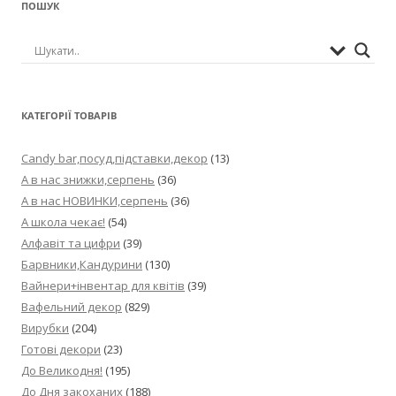
ПОШУК
КАТЕГОРІЇ ТОВАРІВ
Candy bar,посуд,підставки,декор
(13)
А в нас знижки,серпень
(36)
А в нас НОВИНКИ,серпень
(36)
А школа чекає!
(54)
Алфавіт та цифри
(39)
Барвники,Кандурини
(130)
Вайнери+інвентар для квітів
(39)
Вафельний декор
(829)
Вирубки
(204)
Готові декори
(23)
До Великодня!
(195)
До Дня закоханих
(188)