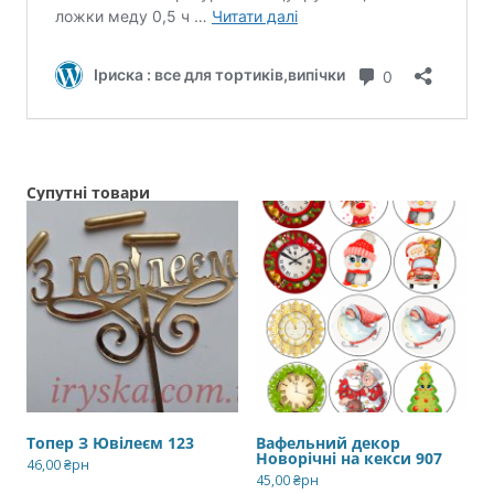
Супутні товари
Топер З Ювілеєм 123
Вафельний декор
Новорічні на кекси 907
46,00
₴рн
45,00
₴рн