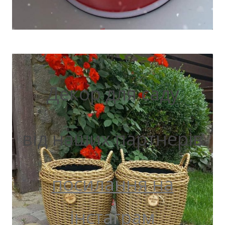
Декор для саду
від наших партнерів
посилання на
інстаграм