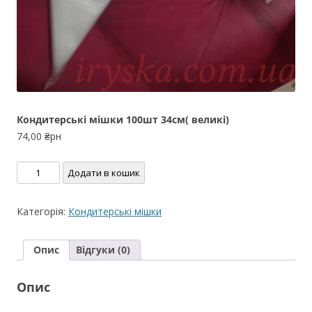
Кондитерські мішки 100шт 34см( великі)
74,00
₴рн
Кондитерські
Додати в кошик
мішки
100шт
Категорія:
Кондитерські мішки
34см(
великі)
Опис
Відгуки (0)
кількість
Опис