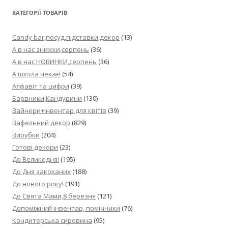
КАТЕГОРІЇ ТОВАРІВ
Candy bar,посуд,підставки,декор
(13)
А в нас знижки,серпень
(36)
А в нас НОВИНКИ,серпень
(36)
А школа чекає!
(54)
Алфавіт та цифри
(39)
Барвники,Кандурини
(130)
Вайнери+інвентар для квітів
(39)
Вафельний декор
(829)
Вирубки
(204)
Готові декори
(23)
До Великодня!
(195)
До Дня закоханих
(188)
До нового року!
(191)
До Свята Мами,8 березня
(121)
Допоміжний інвентар, помічники
(76)
Кондитерська сировина
(95)