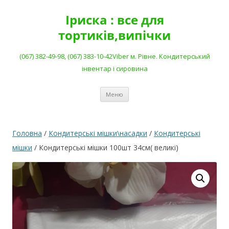
Перейти
до
Іриска : все для
вмісту
тортиків,випічки
(067) 382-49-98, (067) 383-10-42Viber м. Рівне. Кондитерський
інвентар і сировина
Меню
Головна
/
Кондитерські мішки\насадки
/
Кондитерські
мішки
/ Кондитерські мішки 100шт 34см( великі)