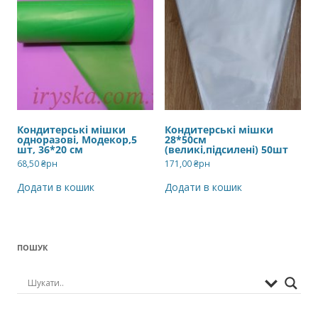
Кондитерські мішки
Кондитерські мішки
одноразові, Модекор,5
28*50см
шт, 36*20 см
(великі,підсилені) 50шт
68,50
₴рн
171,00
₴рн
Додати в кошик
Додати в кошик
ПОШУК