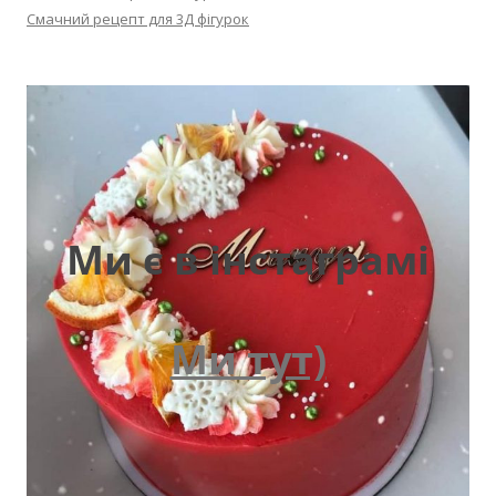
Смачний рецепт для 3Д фігурок
Ми є в інстаграмі
Ми тут)