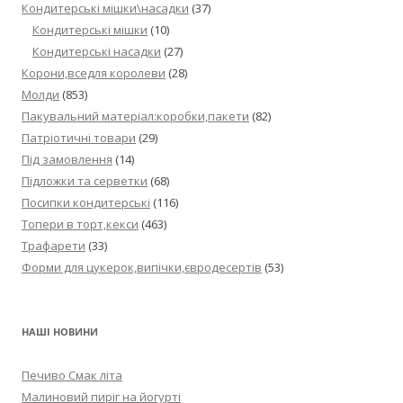
Кондитерські мішки\насадки
(37)
Кондитерські мішки
(10)
Кондитерські насадки
(27)
Корони,вседля королеви
(28)
Молди
(853)
Пакувальний матеріал:коробки,пакети
(82)
Патріотичні товари
(29)
Під замовлення
(14)
Підложки та серветки
(68)
Посипки кондитерські
(116)
Топери в торт,кекси
(463)
Трафарети
(33)
Форми для цукерок,випічки,євродесертів
(53)
НАШІ НОВИНИ
Печиво Смак літа
Малиновий пиріг на йогурті