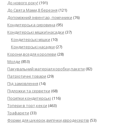
До нового року!
(191)
До Свята Мами,8 березня
(121)
Допоміжний інвентар, помічники
(76)
Кондитерська сировина
(95)
Кондитерські мішки\насадки
(37)
Кондитерські мішки
(10)
Кондитерські насадки
(27)
Корони,вседля королеви
(28)
Молди
(853)
Пакувальний матеріал:коробки,пакети
(82)
Патріотичні товари
(29)
Під замовлення
(14)
Підложки та серветки
(68)
Посипки кондитерські
(116)
Топери в торт,кекси
(463)
Трафарети
(33)
Форми для цукерок,випічки,євродесертів
(53)