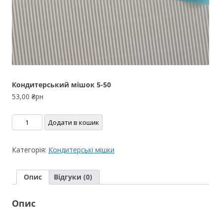
Кондитерський мішок 5-50
53,00
₴рн
Кондитерський
Додати в кошик
мішок
5-
Категорія:
Кондитерські мішки
50
кількість
Опис
Відгуки (0)
Опис