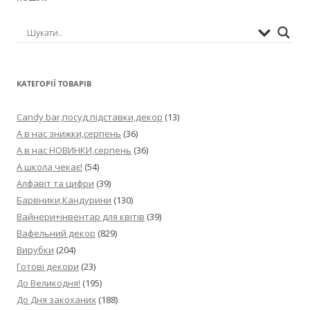
КАТЕГОРІЇ ТОВАРІВ
Candy bar,посуд,підставки,декор
(13)
А в нас знижки,серпень
(36)
А в нас НОВИНКИ,серпень
(36)
А школа чекає!
(54)
Алфавіт та цифри
(39)
Барвники,Кандурини
(130)
Вайнери+інвентар для квітів
(39)
Вафельний декор
(829)
Вирубки
(204)
Готові декори
(23)
До Великодня!
(195)
До Дня закоханих
(188)