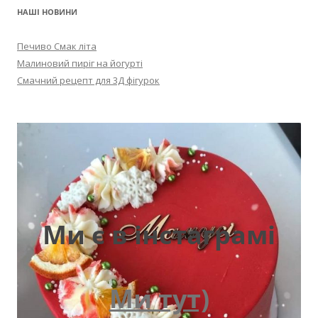
НАШІ НОВИНИ
Печиво Смак літа
Малиновий пиріг на йогурті
Смачний рецепт для 3Д фігурок
Ми є в інстаграмі
Ми тут)