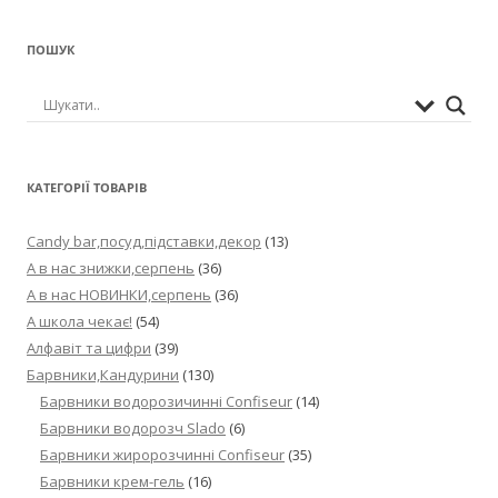
ПОШУК
КАТЕГОРІЇ ТОВАРІВ
Candy bar,посуд,підставки,декор
(13)
А в нас знижки,серпень
(36)
А в нас НОВИНКИ,серпень
(36)
А школа чекає!
(54)
Алфавіт та цифри
(39)
Барвники,Кандурини
(130)
Барвники водорозичинні Confiseur
(14)
Барвники водорозч Slado
(6)
Барвники жиророзчинні Confiseur
(35)
Барвники крем-гель
(16)