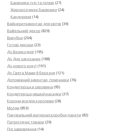
Барвники сухі та гелеві
(27)
Жиророзчинні барвники
(24)
Кандурини
(14)
Вайнери+інвентар для квітів
(39)
Вафельний декор
(829)
Вирубки
(204)
Готові декори
(23)
До Великодня!
(195)
До Дня закоханих
(188)
До нового року!
(191)
До Свята Мами,8 березня
(121)
Допоміжний інвентар, помічники
(76)
Кондитерська сировина
(95)
Кондитерські мішки\насадки
(37)
Корони,вседля королеви
(28)
Молди
(853)
Пакувальний матеріал:коробки,пакети
(82)
Патріотичні товари
(29)
Під замовлення
(14)