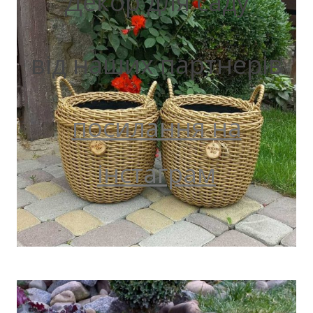
Декор для саду
від наших партнерів
посилання на
інстаграм