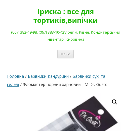
Перейти
до
Іриска : все для
вмісту
тортиків,випічки
(067) 382-49-98, (067) 383-10-42Viber м. Рівне. Кондитерський
інвентар і сировина
Меню
Головна
/
Барвники,Кандурини
/
Барвники сухі та
гелеві
/ Фломастер чорний харчовий ТМ Dr. Gusto