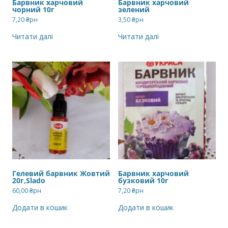
Барвник харчовий
Барвник харчовий
чорний 10г
зелений
7,20
₴рн
3,50
₴рн
Читати далі
Читати далі
Гелевий барвник Жовтий
Барвник харчовий
20г,Slado
бузковий 10г
60,00
₴рн
7,20
₴рн
Додати в кошик
Додати в кошик