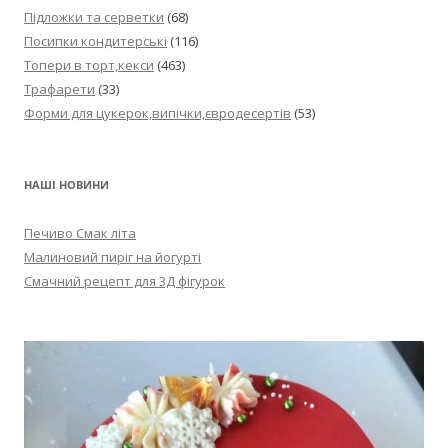
Підложки та серветки
(68)
Посипки кондитерські
(116)
Топери в торт,кекси
(463)
Трафарети
(33)
Форми для цукерок,випічки,євродесертів
(53)
НАШІ НОВИНИ
Печиво Смак літа
Малиновий пиріг на йогурті
Смачний рецепт для 3Д фігурок