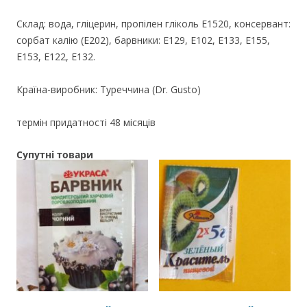
Склад: вода, гліцерин, пропілен гліколь Е1520, консервант:
сорбат калію (Е202), барвники: Е129, Е102, Е133, Е155,
Е153, Е122, Е132.
Країна-виробник: Туреччина (Dr. Gusto)
термін придатності 48 місяців
Супутні товари