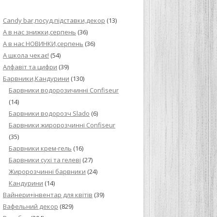
ИЙ КРЕМ ДЛЯ
Candy bar,посуд,підставки,декор
(13)
ПРИГОТУВАННЯ
А в нас знижки,серпень
(36)
А в нас НОВИНКИ,серпень
(36)
И ДЛЯ
А школа чекає!
(54)
В НА ОСНОВІ
Алфавіт та цифри
(39)
Барвники,Кандурини
(130)
ОГО ПИРОГА З
Барвники водорозичинні Confiseur
(14)
Барвники водорозч Slado
(6)
ВА
Барвники жиророзчинні Confiseur
(35)
ЧИВКО
Барвники крем-гель
(16)
ЛОКА БАГАТО
Барвники сухі та гелеві
(27)
УЛЮБЛЕНИЙ
Жиророзчинні барвники
(24)
НЦІВ”
Кандурини
(14)
Вайнери+інвентар для квітів
(39)
КОЛАДНИХ
Вафельний декор
(829)