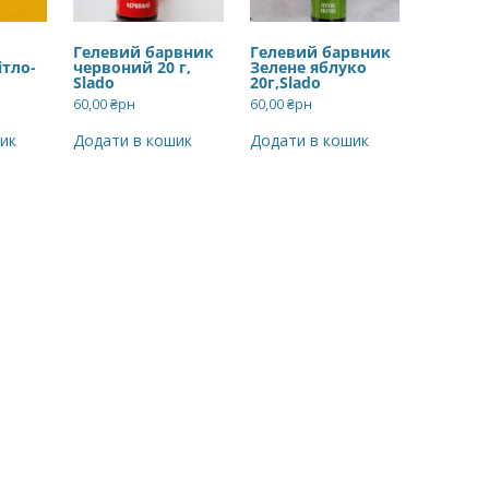
Гелевий барвник
Гелевий барвник
ітло-
червоний 20 г,
Зелене яблуко
Slado
20г,Slado
60,00
₴рн
60,00
₴рн
ик
Додати в кошик
Додати в кошик