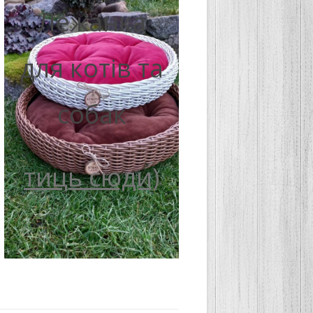
Лежанка
для котів та
собак
тиць сюди)