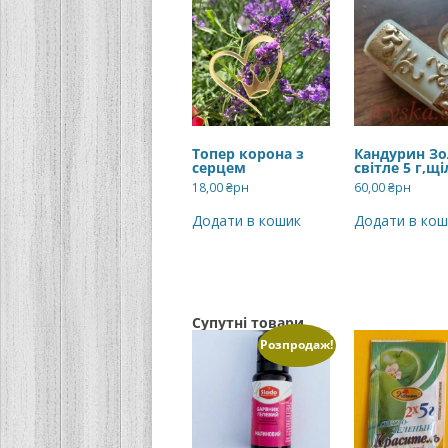
Топер корона з
Кандурин Зо
серцем
світле 5 г,щ
18,00
₴рн
60,00
₴рн
Додати в кошик
Додати в кош
Супутні товари
Розпродаж!