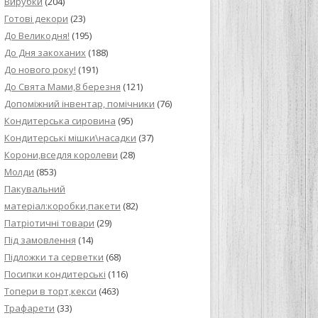
Вирубки
(204)
Готові декори
(23)
До Великодня!
(195)
До Дня закоханих
(188)
До нового року!
(191)
До Свята Мами,8 березня
(121)
Допоміжний інвентар, помічники
(76)
Кондитерська сировина
(95)
Кондитерські мішки\насадки
(37)
Корони,вседля королеви
(28)
Молди
(853)
Пакувальний
матеріал:коробки,пакети
(82)
Патріотичні товари
(29)
Під замовлення
(14)
Підложки та серветки
(68)
Посипки кондитерські
(116)
Топери в торт,кекси
(463)
Трафарети
(33)