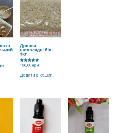
лото
Дропси
ільний
шоколадні білі
1кг
190,00
₴рн
ик
Оцінено в
5.00
з 5
Додати в кошик