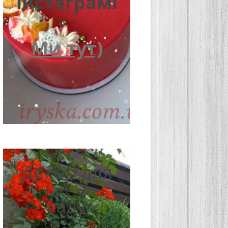
інстаграмі
Ми тут)
Декор для
саду