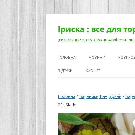
Перейти
до
вмісту
Іриска : все для т
(067) 382-49-98, (067) 383-10-42Viber м. 
ГОЛОВНА
НОВИНИ
РОЗПРО
ВІДГУКИ
КАБІНЕТ
Головна
/
Барвники,Кандурини
/
Барв
20г,Slado