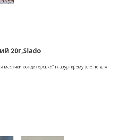
й 20г,Slado
 мастики,кондитерської глазурі,крему,але не для