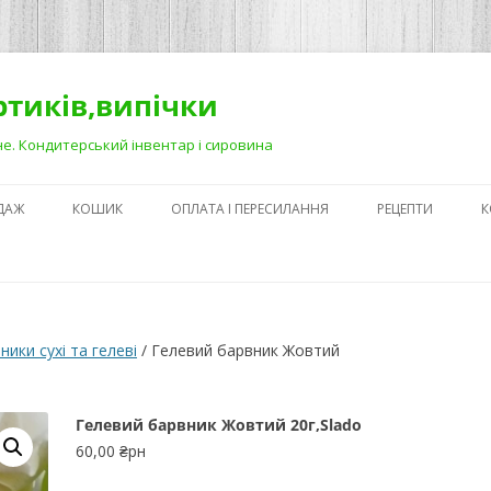
ортиків,випічки
Рівне. Кондитерський інвентар і сировина
ДАЖ
КОШИК
ОПЛАТА І ПЕРЕСИЛАННЯ
РЕЦЕПТИ
К
ЯК ЗРОБИТИ ГА
НА ДЕСЕРТАХ
СЕКРЕТИ ПРИГОТ
ники сухі та гелеві
/ Гелевий барвник Жовтий
АБО ЯК ПОЛЕГШ
ПРОЦЕС)
Гелевий барвник Жовтий 20г,Slado
ПЕРШІ КРОКИ В
60,00
₴рн
КОНДИТЕРСЬКОМ
З ЧОГО ПОЧАТИ