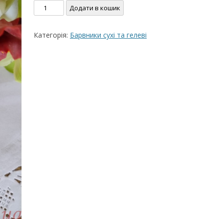
Гелевий
Додати в кошик
ВЕРШКОВО-СИРН
барвник
ТОРТУ,РЕЦЕПТ 
Жовтий
Категорія:
Барвники сухі та гелеві
20г,Slado
РЕЦЕПТ МАСТИК
кількість
ПОКРИТТЯ ТОРТІ
ЖЕЛАТИНУ
РЕЦЕПТ ЛИМОНН
МАКОМ
МАСТИКА МЕДО
МИГДАЛЬНЕ ПЕ
“ЗГУЩЕНОГО МО
НЕ БУВАЄ АБО 
ДЕСЕРТ АРГЕНТИ
РЕЦЕПТ ДЛЯ ШО
ПОТЬОКІВ