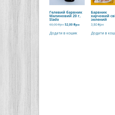
Гелевий барвник
Барвник
Малиновий 20 г,
харчовий св
Slado
зелений
Оригінальна
Поточна
60,00
₴рн
52,00
₴рн
3,80
₴рн
ціна:
ціна:
60,00 ₴рн.
52,00 ₴рн.
Додати в кошик
Додати в кош