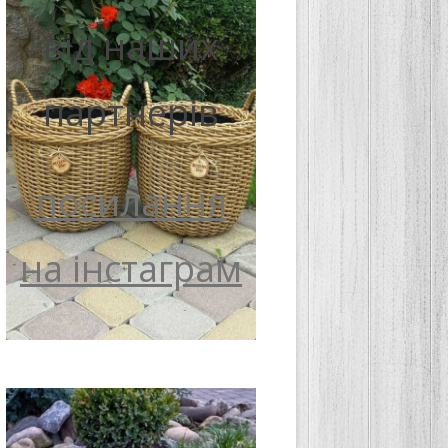
від наших
партнерів
посилання
на інстаграм