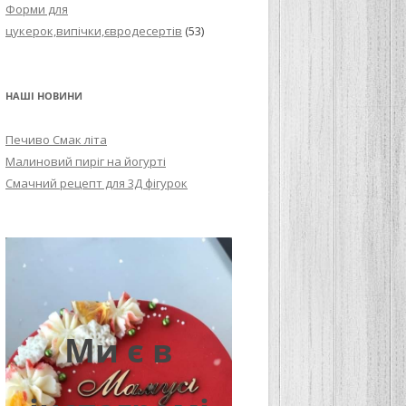
Форми для
цукерок,випічки,євродесертів
(53)
НАШІ НОВИНИ
Печиво Смак літа
Малиновий пиріг на йогурті
Смачний рецепт для 3Д фігурок
Ми є в