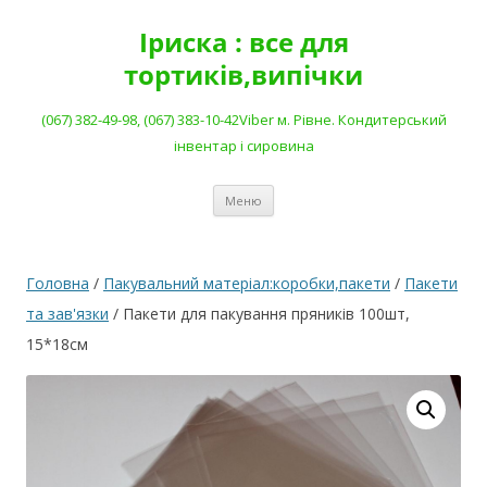
Перейти
до
Іриска : все для
вмісту
тортиків,випічки
(067) 382-49-98, (067) 383-10-42Viber м. Рівне. Кондитерський
інвентар і сировина
Меню
Головна
/
Пакувальний матеріал:коробки,пакети
/
Пакети
та зав'язки
/ Пакети для пакування пряників 100шт,
15*18см