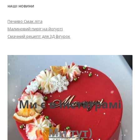
НАШІ НОВИНИ
Печиво Смак літа
Малиновий пиріг на йогурті
Смачний рецепт для 3Д фігурок
Ми є в інстаграмі
Ми тут)