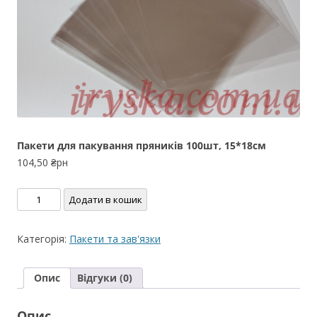
Пакети для пакування пряників 100шт, 15*18см
104,50
₴рн
Пакети
Додати в кошик
для
пакування
Категорія:
Пакети та зав'язки
пряників
100шт,
Опис
Відгуки (0)
15*18см
кількість
Опис