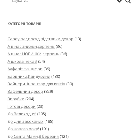
КАТЕГОРІЇ ТОВАРІВ
Candy bar,посуд,підставки,декор
(13)
А в нас знижки,серпень
(36)
А в нас НОВИНКИ,серпень
(36)
А школа чекає!
(54)
Алфавіт та цифри
(39)
Барвники,Кандурини
(130)
Вайнери+інвентар для квітів
(39)
Вафельний декор
(829)
Вирубки
(204)
Готові декори
(23)
До Великодня!
(195)
До Дня закоханих
(188)
До нового року!
(191)
До Свята Мами,8 березня
(121)