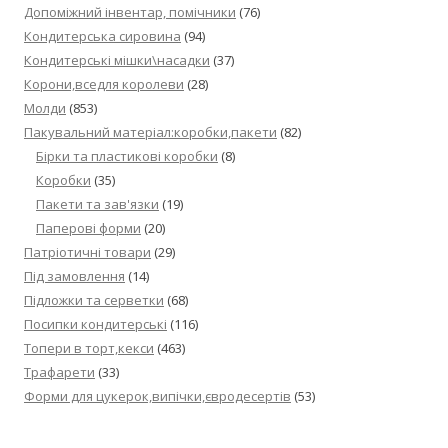
Допоміжний інвентар, помічники
(76)
Кондитерська сировина
(94)
Кондитерські мішки\насадки
(37)
Корони,вседля королеви
(28)
Молди
(853)
Пакувальний матеріал:коробки,пакети
(82)
Бірки та пластикові коробки
(8)
Коробки
(35)
Пакети та зав'язки
(19)
Паперові форми
(20)
Патріотичні товари
(29)
Під замовлення
(14)
Підложки та серветки
(68)
Посипки кондитерські
(116)
Топери в торт,кекси
(463)
Трафарети
(33)
Форми для цукерок,випічки,євродесертів
(53)