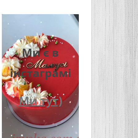
Ми є в
інстаграмі
Ми тут)