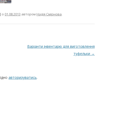
d
о
01.08.2013
автором
Надія Смірнова
.
Варіанти інвентарю для виготовлення
туфельки
→
хідно
авторизуватись
.