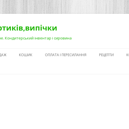
ортиків,випічки
Рівне. Кондитерський інвентар і сировина
ДАЖ
КОШИК
ОПЛАТА І ПЕРЕСИЛАННЯ
РЕЦЕПТИ
К
ЯК ЗРОБИТИ ГА
НА ДЕСЕРТАХ
СЕКРЕТИ ПРИГОТ
АБО ЯК ПОЛЕГШ
ПРОЦЕС)
ПЕРШІ КРОКИ В
КОНДИТЕРСЬКОМ
З ЧОГО ПОЧАТИ