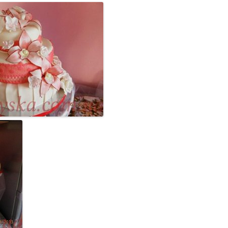
ВЕРШКОВО-СИРН
ТОРТУ,РЕЦЕПТ 
РЕЦЕПТ МАСТИК
ПОКРИТТЯ ТОРТІ
ЖЕЛАТИНУ
РЕЦЕПТ ЛИМОНН
МАКОМ
МАСТИКА МЕДО
МИГДАЛЬНЕ ПЕ
“ЗГУЩЕНОГО МО
НЕ БУВАЄ АБО 
ДЕСЕРТ АРГЕНТИ
РЕЦЕПТ ДЛЯ ШО
ПОТЬОКІВ