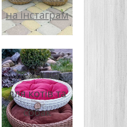
на інстаграм
Лежанка
для котів та
собак