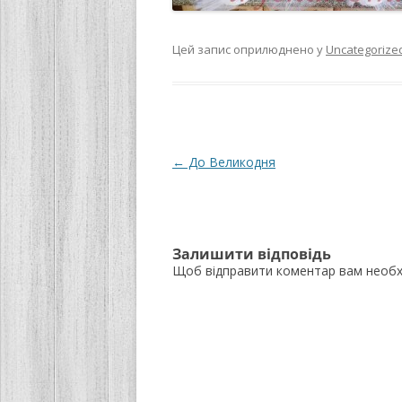
Цей запис оприлюднено у
Uncategorize
Навігація
←
До Великодня
по
запису
Залишити відповідь
Щоб відправити коментар вам необ