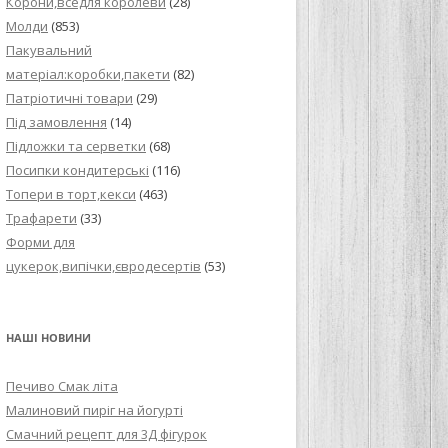
Корони,вседля королеви
(28)
Молди
(853)
Пакувальний
матеріал:коробки,пакети
(82)
Патріотичні товари
(29)
Під замовлення
(14)
Підложки та серветки
(68)
Посипки кондитерські
(116)
Топери в торт,кекси
(463)
Трафарети
(33)
Форми для
цукерок,випічки,євродесертів
(53)
НАШІ НОВИНИ
Печиво Смак літа
Малиновий пиріг на йогурті
Смачний рецепт для 3Д фігурок