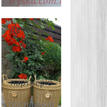
Декор для
саду
від наших
партнерів
посилання