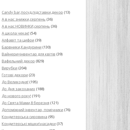
ИЙ КРЕМ ДЛЯ
Candy bar,посуд,підставки,декор
(13)
ПРИГОТУВАННЯ
А в нас знижки,серпень
(36)
А в нас НОВИНКИ,серпень
(36)
И ДЛЯ
А школа чекає!
(54)
В НА ОСНОВІ
Алфавіт та цифри
(39)
Барвники,Кандурини
(130)
ОГО ПИРОГА З
Вайнери+інвентар для квітів
(39)
Вафельний декор
(829)
Вирубки
(204)
ВА
Готові декори
(23)
До Великодня!
(195)
ЧИВКО
До Дня закоханих
(188)
ЛОКА БАГАТО
До нового року!
(191)
УЛЮБЛЕНИЙ
До Свята Мами,8 березня
(121)
НЦІВ”
Допоміжний інвентар, помічники
(76)
Кондитерська сировина
(95)
КОЛАДНИХ
Кондитерські мішки\насадки
(37)