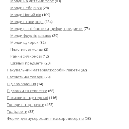
Молди на дитячий торт
(83)
Молди небо,пір'я
(28)
Молди Новий рік
(109)
Молди птахи,звірі
(134)
Молди різні: бантики, цифри, предмети
(73)
Молди фруктів,шишок
(29)
Молди цукерок
(32)
Пластикові молди
(2)
Рамки силіконові
(12)
Шкількі предмети
(20)
Пакувальний матеріал:коробки,пакети
(82)
Патріотичні товари
(29)
Під замовлення
(14)
Підложки та серветки
(68)
Посипки кондитерські
(116)
Топери в торт,кекси
(463)
Трафарети
(33)
Форми для цукерок,випічки,євродесертів
(53)