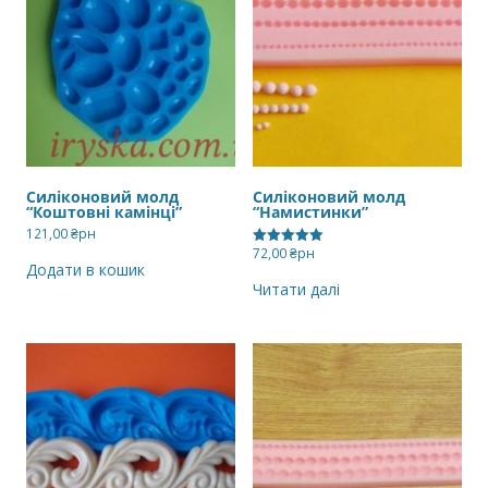
Силіконовий молд
Силіконовий молд
“Коштовні камінці”
“Намистинки”
121,00
₴рн
72,00
₴рн
Оцінено в
Додати в кошик
5.00
з 5
Читати далі