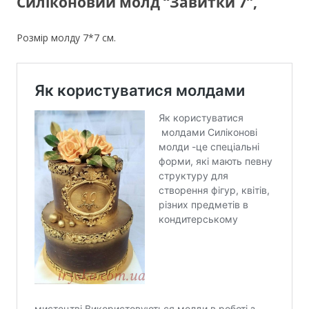
Силіконовий молд “Завитки 7”,
Розмір молду 7*7 см.