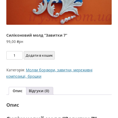
Силіконовий молд “Завитки 7”
99,00
₴рн
Силіконовий
Додати в кошик
молд
"Завитки
Категорія:
Молди бордюри, завитки, мереживні
7"
композиції, брошки
кількість
Опис
Відгуки (0)
Опис