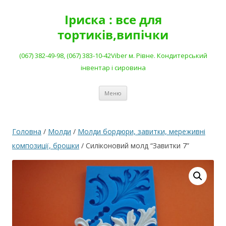
Перейти
до
Іриска : все для
вмісту
тортиків,випічки
(067) 382-49-98, (067) 383-10-42Viber м. Рівне. Кондитерський
інвентар і сировина
Меню
Головна
/
Молди
/
Молди бордюри, завитки, мереживні
композиції, брошки
/ Силіконовий молд “Завитки 7”