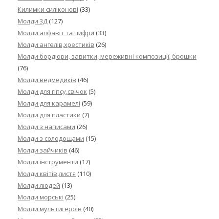
Килимки силіконові
(33)
Молди 3Д
(127)
Молди алфавіт та цифри
(33)
Молди ангелів,хрестиків
(26)
Молди бордюри, завитки, мереживні композиції, брошки
(76)
Молди ведмедиків
(46)
Молди для гіпсу,свічок
(5)
Молди для карамелі
(59)
Молди для пластики
(7)
Молди з написами
(26)
Молди з солодощами
(15)
Молди зайчиків
(46)
Молди інструменти
(17)
Молди квітів,листя
(110)
Молди людей
(13)
Молди морські
(25)
Молди мультигероїв
(40)