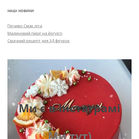
НАШІ НОВИНИ
Печиво Смак літа
Малиновий пиріг на йогурті
Смачний рецепт для 3Д фігурок
Ми є в інстаграмі
Ми тут)