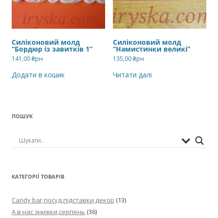
Силіконовий молд
Силіконовий молд
“Бордюр із завитків 1”
“Намистинки великі”
141,00
₴рн
135,00
₴рн
Додати в кошик
Читати далі
ПОШУК
КАТЕГОРІЇ ТОВАРІВ
Candy bar,посуд,підставки,декор
(13)
А в нас знижки,серпень
(36)