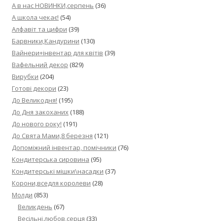
А в нас НОВИНКИ,серпень
(36)
А школа чекає!
(54)
Алфавіт та цифри
(39)
Барвники,Кандурини
(130)
Вайнери+інвентар для квітів
(39)
Вафельний декор
(829)
Вирубки
(204)
Готові декори
(23)
До Великодня!
(195)
До Дня закоханих
(188)
До нового року!
(191)
До Свята Мами,8 березня
(121)
Допоміжний інвентар, помічники
(76)
Кондитерська сировина
(95)
Кондитерські мішки\насадки
(37)
Корони,вседля королеви
(28)
Молди
(853)
Великдень
(67)
Весільні,любов,серця
(33)