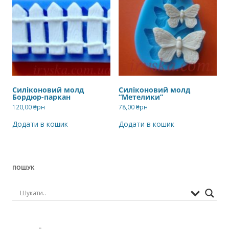
Силіконовий молд
Силіконовий молд
Бордюр-паркан
“Метелики”
120,00
₴рн
78,00
₴рн
Додати в кошик
Додати в кошик
ПОШУК