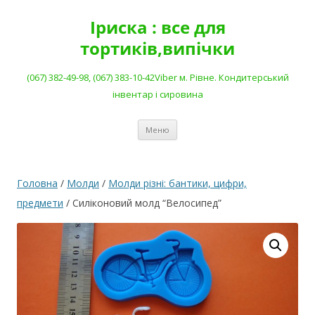
Перейти
до
Іриска : все для
вмісту
тортиків,випічки
(067) 382-49-98, (067) 383-10-42Viber м. Рівне. Кондитерський
інвентар і сировина
Меню
Головна
/
Молди
/
Молди різні: бантики, цифри,
предмети
/ Силіконовий молд “Велосипед”