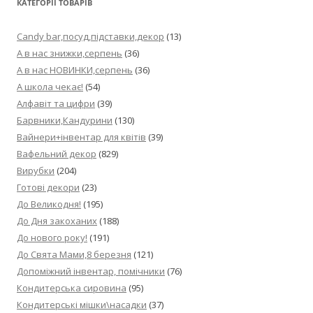
КАТЕГОРІЇ ТОВАРІВ
Candy bar,посуд,підставки,декор
(13)
А в нас знижки,серпень
(36)
А в нас НОВИНКИ,серпень
(36)
А школа чекає!
(54)
Алфавіт та цифри
(39)
Барвники,Кандурини
(130)
Вайнери+інвентар для квітів
(39)
Вафельний декор
(829)
Вирубки
(204)
Готові декори
(23)
До Великодня!
(195)
До Дня закоханих
(188)
До нового року!
(191)
До Свята Мами,8 березня
(121)
Допоміжний інвентар, помічники
(76)
Кондитерська сировина
(95)
Кондитерські мішки\насадки
(37)