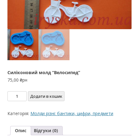
Силіконовий молд “Велосипед”
75,00
₴рн
Силіконовий
Додати в кошик
молд
"Велосипед"
Категорія:
Молди різні: бантики, цифри, предмети
кількість
Опис
Відгуки (0)