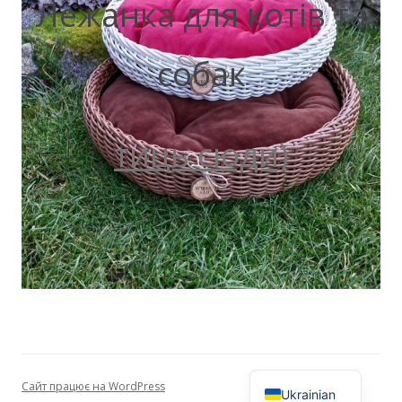
Лежанка для котів та
собак
тиць сюди)
Сайт працює на WordPress
Ukrainian