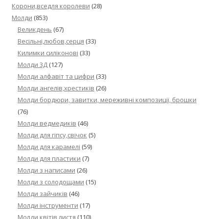
Корони,вседля королеви
(28)
Молди
(853)
Великдень
(67)
Весільні,любов,серця
(33)
Килимки силіконові
(33)
Молди 3Д
(127)
Молди алфавіт та цифри
(33)
Молди ангелів,хрестиків
(26)
Молди бордюри, завитки, мереживні композиції, брошки
(76)
Молди ведмедиків
(46)
Молди для гіпсу,свічок
(5)
Молди для карамелі
(59)
Молди для пластики
(7)
Молди з написами
(26)
Молди з солодощами
(15)
Молди зайчиків
(46)
Молди інструменти
(17)
Молди квітів,листя
(110)