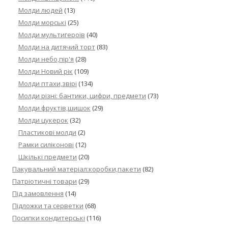
Молди людей
(13)
Молди морські
(25)
Молди мультигероїв
(40)
Молди на дитячий торт
(83)
Молди небо,пір'я
(28)
Молди Новий рік
(109)
Молди птахи,звірі
(134)
Молди різні: бантики, цифри, предмети
(73)
Молди фруктів,шишок
(29)
Молди цукерок
(32)
Пластикові молди
(2)
Рамки силіконові
(12)
Шкількі предмети
(20)
Пакувальний матеріал:коробки,пакети
(82)
Патріотичні товари
(29)
Під замовлення
(14)
Підложки та серветки
(68)
Посипки кондитерські
(116)