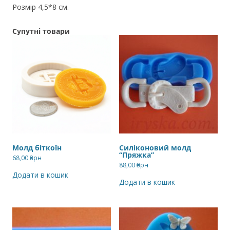
Розмір 4,5*8 см.
Супутні товари
Молд біткоїн
Силіконовий молд
“Пряжка”
68,00
₴рн
88,00
₴рн
Додати в кошик
Додати в кошик