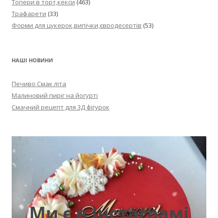
Топери в торт,кекси
(463)
Трафарети
(33)
Форми для цукерок,випічки,євродесертів
(53)
НАШІ НОВИНИ
Печиво Смак літа
Малиновий пиріг на йогурті
Смачний рецепт для 3Д фігурок
Ми є в інстаграмі