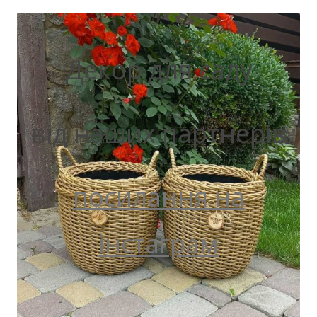
Декор для саду
від наших партнерів
посилання на
інстаграм