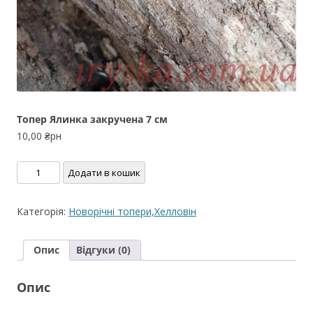
Топер Ялинка закручена 7 см
10,00
₴рн
Топер
Додати в кошик
Ялинка
закручена
Категорія:
Новорічні топери,Хелловін
7
см
Опис
Відгуки (0)
кількість
Опис