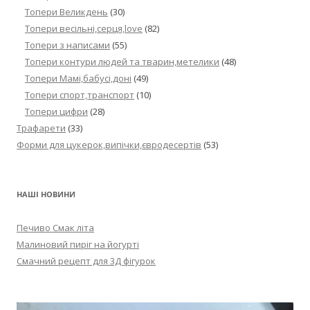
Топери Великдень
(30)
Топери весільні,серця,love
(82)
Топери з написами
(55)
Топери контури людей та тварин,метелики
(48)
Топери Мамі,бабусі,доні
(49)
Топери спорт,транспорт
(10)
Топери цифри
(28)
Трафарети
(33)
Форми для цукерок,випічки,євродесертів
(53)
НАШІ НОВИНИ
Печиво Смак літа
Малиновий пиріг на йогурті
Смачний рецепт для 3Д фігурок