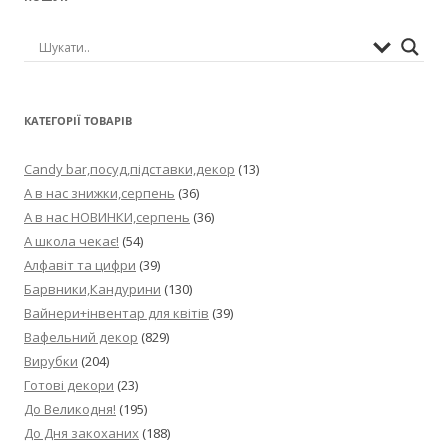
КАТЕГОРІЇ ТОВАРІВ
Candy bar,посуд,підставки,декор
(13)
А в нас знижки,серпень
(36)
А в нас НОВИНКИ,серпень
(36)
А школа чекає!
(54)
Алфавіт та цифри
(39)
Барвники,Кандурини
(130)
Вайнери+інвентар для квітів
(39)
Вафельний декор
(829)
Вирубки
(204)
Готові декори
(23)
До Великодня!
(195)
До Дня закоханих
(188)