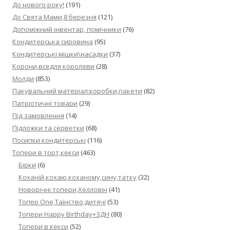
До нового року!
(191)
До Свята Мами,8 березня
(121)
Допоміжний інвентар, помічники
(76)
Кондитерська сировина
(95)
Кондитерські мішки\насадки
(37)
Корони,вседля королеви
(28)
Молди
(853)
Пакувальний матеріал:коробки,пакети
(82)
Патріотичні товари
(29)
Під замовлення
(14)
Підложки та серветки
(68)
Посипки кондитерські
(116)
Топери в торт,кекси
(463)
Бірки
(6)
Коханій,кохаю,коханому,сину,татку
(32)
Новорічні топери,Хелловін
(41)
Топер One,Таїнство,дитячі
(53)
Топери Happy Birthday+ЗДН
(80)
Топери в кекси
(52)