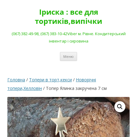
Перейти
до
Іриска : все для
вмісту
тортиків,випічки
(067) 382-49-98, (067) 383-10-42Viber м. Рівне. Кондитерський
інвентар і сировина
Меню
Головна
/
Топери в торт,кекси
/
Новорічні
топери,Хелловін
/ Топер Ялинка закручена 7 см