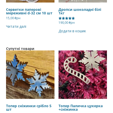
Серветки паперові
Дропси шоколадні білі
мереживні d-32 см 10 шт
1кг
15,00
₴рн
190,00
₴рн
Оцінено в
Читати далі
5.00
з 5
Додати в кошик
Супутні товари
Топер сніжинки срібло 5
Топер Паличка цукерка
шт
+сніжинка