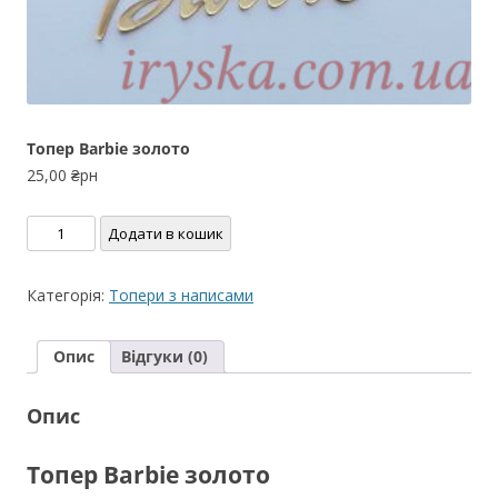
Тoпер Barbie золото
25,00
₴рн
Тoпер
Додати в кошик
Barbie
золото
Категорія:
Топери з написами
кількість
Опис
Відгуки (0)
Опис
Тoпер Barbie золото