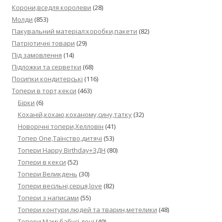
Корони,вседля королеви
(28)
Молди
(853)
Пакувальний матеріал:коробки,пакети
(82)
Патріотичні товари
(29)
Під замовлення
(14)
Підложки та серветки
(68)
Посипки кондитерські
(116)
Топери в торт,кекси
(463)
Бірки
(6)
Коханій,кохаю,коханому,сину,татку
(32)
Новорічні топери,Хелловін
(41)
Топер One,Таїнство,дитячі
(53)
Топери Happy Birthday+ЗДН
(80)
Топери в кекси
(52)
Топери Великдень
(30)
Топери весільні,серця,love
(82)
Топери з написами
(55)
Топери контури людей та тварин,метелики
(48)
Топери Мамі,бабусі,доні
(49)