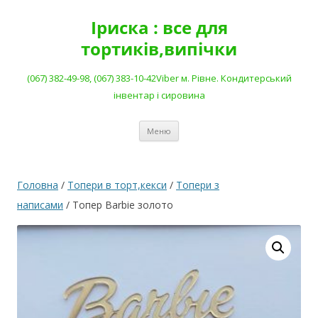
Перейти
до
Іриска : все для
вмісту
тортиків,випічки
(067) 382-49-98, (067) 383-10-42Viber м. Рівне. Кондитерський
інвентар і сировина
Меню
Головна
/
Топери в торт,кекси
/
Топери з
написами
/ Тoпер Barbie золото