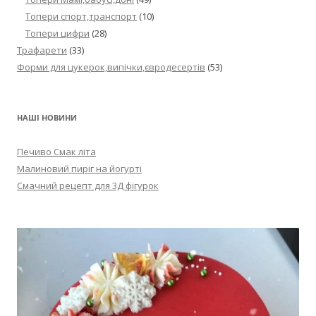
Топери спорт,транспорт
(10)
Топери цифри
(28)
Трафарети
(33)
Форми для цукерок,випічки,євродесертів
(53)
НАШІ НОВИНИ
Печиво Смак літа
Малиновий пиріг на йогурті
Смачний рецепт для 3Д фігурок