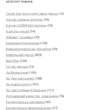
КАТЕГОРІЇ ТОВАРІВ
Candy bar,посуд,підставки,декор
(13)
А в нас знижки,серпень
(36)
А в нас НОВИНКИ,серпень
(36)
А школа чекає!
(54)
Алфавіт та цифри
(39)
Барвники,Кандурини
(130)
Вайнери+інвентар для квітів
(39)
Вафельний декор
(829)
Вирубки
(204)
Готові декори
(23)
До Великодня!
(195)
До Дня закоханих
(188)
До нового року!
(191)
До Свята Мами,8 березня
(121)
Допоміжний інвентар, помічники
(76)
Кондитерська сировина
(95)
Кондитерські мішки\насадки
(37)