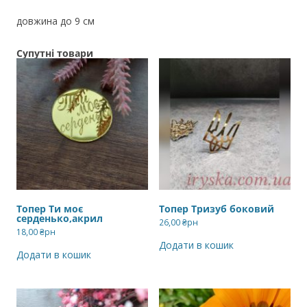
довжина до 9 см
Супутні товари
Топер Ти моє
Топер Тризуб боковий
серденько,акрил
26,00
₴рн
18,00
₴рн
Додати в кошик
Додати в кошик