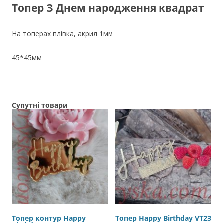
Топер З Днем народження квадрат
На топерах плівка, акрил 1мм
45*45мм
Супутні товари
Топер контур Happy
Топер Happy Birthday VT23