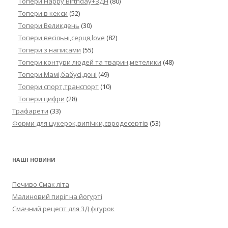
Топери Happy Birthday+ЗДН
(80)
Топери в кекси
(52)
Топери Великдень
(30)
Топери весільні,серця,love
(82)
Топери з написами
(55)
Топери контури людей та тварин,метелики
(48)
Топери Мамі,бабусі,доні
(49)
Топери спорт,транспорт
(10)
Топери цифри
(28)
Трафарети
(33)
Форми для цукерок,випічки,євродесертів
(53)
НАШІ НОВИНИ
Печиво Смак літа
Малиновий пиріг на йогурті
Смачний рецепт для 3Д фігурок