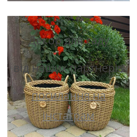
Декор для саду
від наших партнерів
посилання на
інстаграм