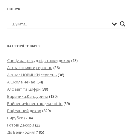
ПОШУК
КАТЕГОРІЇ ТОВАРІВ
Candy bar,посуд,підставки,декор
(13)
А в нас знижки,серпень
(36)
А в нас НОВИНКИ,серпень
(36)
А школа чекає!
(54)
Алфавіт та цифри
(39)
Барвники,Кандурини
(130)
Вайнери+інвентар для квітів
(39)
Вафельний декор
(829)
Вирубки
(204)
Готові декори
(23)
До Великодня!
(195)