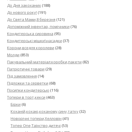
До Дня закоханих
(188)
До нового року!
(191)
До Свята Мами,8 березня
(121)
Допоміжний інвентар, помічники
(76)
Кондитерська сировина
(95)
Кондитерські мішки\насадки
(37)
Корони,вседля королеви
(28)
Молди
(853)
Пакувальний матеріал:коробки,пакети
(82)
Патріотичні товари
(29)
Під замовлення
(14)
Підложки та серветки
(68)
Посипки кондитерські
(116)
Топери в торт,кекси
(463)
Бірки
(6)
Коханій,кохаю,коханому,сину,татку
(32)
Новорічні топери,Хелловін
(41)
Топер One,Таїнство,дитячі
(53)