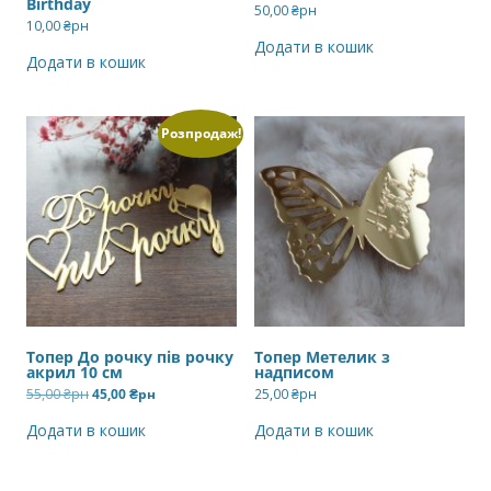
Birthday
50,00
₴рн
10,00
₴рн
Додати в кошик
Додати в кошик
Розпродаж!
Топер До рочку пів рочку
Топер Метелик з
акрил 10 см
надписом
Оригінальна
Поточна
55,00
₴рн
45,00
₴рн
25,00
₴рн
ціна:
ціна:
55,00 ₴рн.
45,00 ₴рн.
Додати в кошик
Додати в кошик