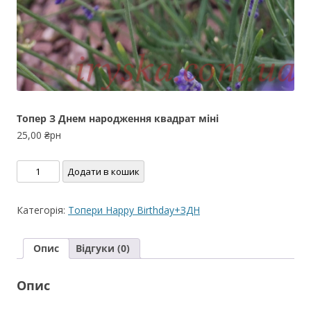
Топер З Днем народження квадрат міні
25,00
₴рн
Топер
Додати в кошик
З
Днем
Категорія:
Топери Happy Birthday+ЗДН
народження
квадрат
Опис
Відгуки (0)
міні
кількість
Опис