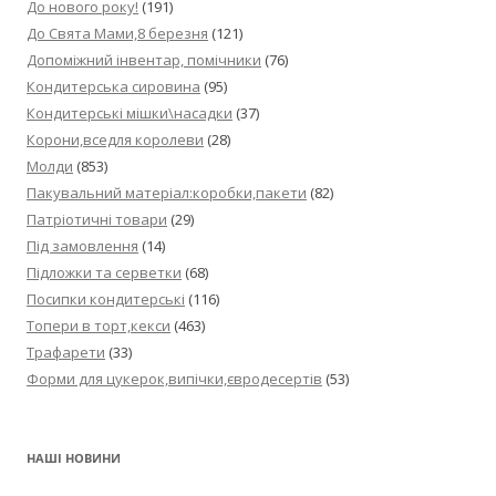
До нового року!
(191)
До Свята Мами,8 березня
(121)
Допоміжний інвентар, помічники
(76)
Кондитерська сировина
(95)
Кондитерські мішки\насадки
(37)
Корони,вседля королеви
(28)
Молди
(853)
Пакувальний матеріал:коробки,пакети
(82)
Патріотичні товари
(29)
Під замовлення
(14)
Підложки та серветки
(68)
Посипки кондитерські
(116)
Топери в торт,кекси
(463)
Трафарети
(33)
Форми для цукерок,випічки,євродесертів
(53)
НАШІ НОВИНИ