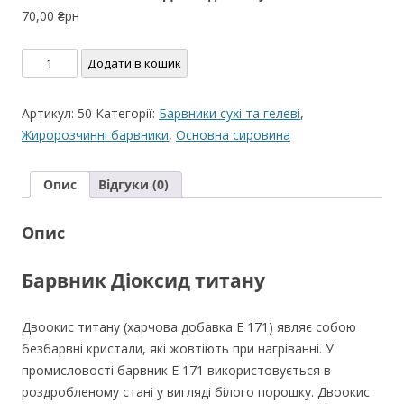
70,00
₴рн
Titanium
Додати в кошик
Dioxide
100г
Артикул:
50
Категорії:
Барвники сухі та гелеві
,
Діоксид
Жиророзчинні барвники
,
Основна сировина
титану
кількість
Опис
Відгуки (0)
Опис
Барвник Діоксид титану
Двоокис титану (харчова добавка E 171) являє собою
безбарвні кристали, які жовтіють при нагріванні. У
промисловості барвник E 171 використовується в
роздробленому стані у вигляді білого порошку. Двоокис