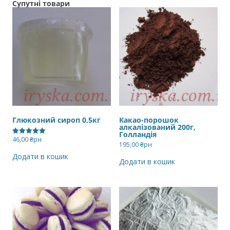
Супутні товари
Глюкозний сироп 0,5кг
Какао-порошок
алкалізований 200г,
Голландія
46,00
₴рн
Оцінено в
195,00
₴рн
5.00
з 5
Додати в кошик
Додати в кошик