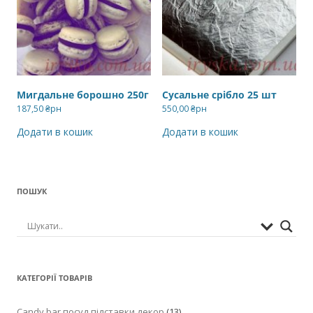
Мигдальне борошно 250г
Сусальне срібло 25 шт
187,50
₴рн
550,00
₴рн
Додати в кошик
Додати в кошик
ПОШУК
КАТЕГОРІЇ ТОВАРІВ
Candy bar,посуд,підставки,декор
(13)