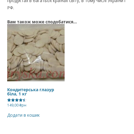
продуктах в багатьох країнах світу, в тому числі України і
РФ.
Вам також може сподобатися…
Кондитерська глазур
біла, 1 кг
149,00
₴рн
Оцінено в
4.50
з 5
Додати в кошик