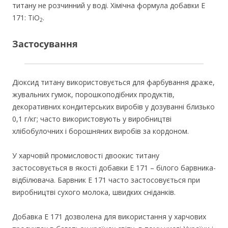
титану не розчинний у воді. Хімічна формула добавки E
171: TiO
.
2
Застосування
Діоксид титану використовується для фарбування драже,
жувальних гумок, порошкоподібних продуктів,
декоративних кондитерських виробів у дозуванні близько
0,1 г/кг; часто використовують у виробництві
хлібобулочних і борошняних виробів за кордоном.
У харчовій промисловості двоокис титану
застосовується в якості добавки E 171 – білого барвника-
відбілювача. Барвник E 171 часто застосовується при
виробництві сухого молока, швидких сніданків.
Добавка E 171 дозволена для використання у харчових