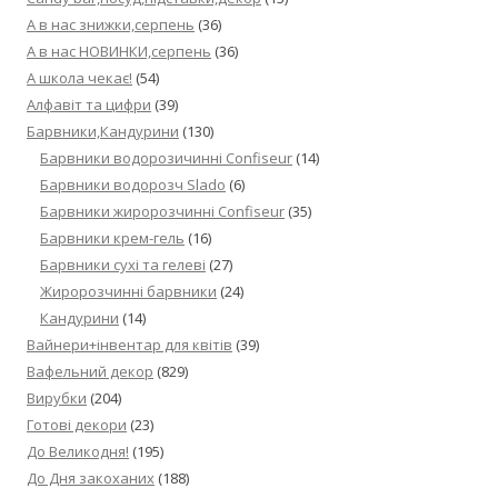
А в нас знижки,серпень
(36)
А в нас НОВИНКИ,серпень
(36)
А школа чекає!
(54)
Алфавіт та цифри
(39)
Барвники,Кандурини
(130)
Барвники водорозичинні Confiseur
(14)
Барвники водорозч Slado
(6)
Барвники жиророзчинні Confiseur
(35)
Барвники крем-гель
(16)
Барвники сухі та гелеві
(27)
Жиророзчинні барвники
(24)
Кандурини
(14)
Вайнери+інвентар для квітів
(39)
Вафельний декор
(829)
Вирубки
(204)
Готові декори
(23)
До Великодня!
(195)
До Дня закоханих
(188)