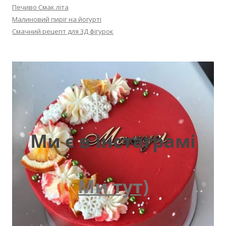
Печиво Смак літа
Малиновий пиріг на йогурті
Смачний рецепт для 3Д фігурок
Ми є в інстаграмі
Ми тут)