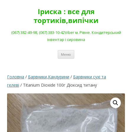
Перейти
до
Іриска : все для
вмісту
тортиків,випічки
(067) 382-49-98, (067) 383-10-42Viber м. Рівне. Кондитерський
інвентар і сировина
Меню
Головна
/
Барвники,Кандурини
/
Барвники сухі та
гелеві
/ Titanium Dioxide 100г Діоксид титану