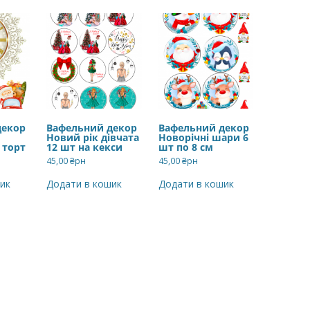
декор
Вафельний декор
Вафельний декор
Новий рік дівчата
Новорічні шари 6
 торт
12 шт на кекси
шт по 8 см
45,00
₴рн
45,00
₴рн
ик
Додати в кошик
Додати в кошик