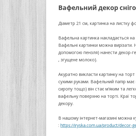
Вафельний декор сніг
Діаметр 21 см, картинка на листку ф
Вафельна картинка накладається на 
Вафельні картинки можна вирізати. 
допомогою пензля) нанести декор-ге
, згущене молоко).
Акуратно викласти картинку на торт
сухими руками. Вафельний папір має н
сиропу тощо) він стає м‘яким та лег
вафельну поверхню на торті. Краї 
декору.
В нашому інтернет-магазині можна к
:
https://iryska.com.ua/product/decor-ge