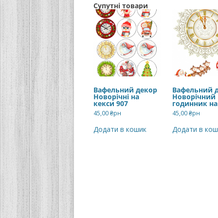
Супутні товари
Вафельний декор
Вафельний 
Новорічні на
Новорічний
кекси 907
годинник на
45,00
₴рн
45,00
₴рн
Додати в кошик
Додати в кош