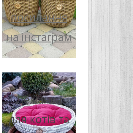
посилання
на інстаграм
Лежанка
для котів та