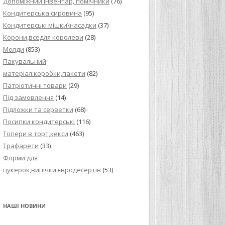
Допоміжний інвентар, помічники
(76)
Кондитерська сировина
(95)
Кондитерські мішки\насадки
(37)
Корони,вседля королеви
(28)
Молди
(853)
Пакувальний
матеріал:коробки,пакети
(82)
Патріотичні товари
(29)
Під замовлення
(14)
Підложки та серветки
(68)
Посипки кондитерські
(116)
Топери в торт,кекси
(463)
Трафарети
(33)
Форми для
цукерок,випічки,євродесертів
(53)
НАШІ НОВИНИ