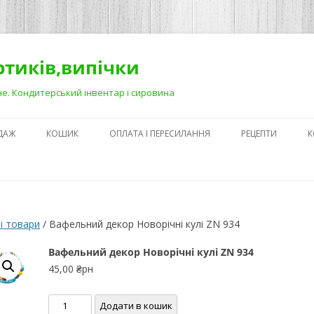
ортиків,випічки
Рівне. Кондитерський інвентар і сировина
ДАЖ
КОШИК
ОПЛАТА І ПЕРЕСИЛАННЯ
РЕЦЕПТИ
К
ЯК ЗРОБИТИ ГА
НА ДЕСЕРТАХ
СЕКРЕТИ ПРИГОТ
і товари
/ Вафельний декор Новорічні кулі ZN 934
АБО ЯК ПОЛЕГШ
ПРОЦЕС)
Вафельний декор Новорічні кулі ZN 934
45,00
₴рн
ПЕРШІ КРОКИ В
КОНДИТЕРСЬКОМ
Вафельний
Додати в кошик
З ЧОГО ПОЧАТИ