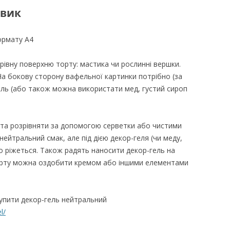
овик
ормату А4
рівну поверхню торту: мастика чи рослинні вершки.
На бокову сторону вафельної картинки потрібно (за
ль (або також можна використати мед, густий сироп
 та розрівняти за допомогою серветки або чистими
ейтральний смак, але під дією декор-геля (чи меду,
ко ріжеться. Також радять наносити декор-гель на
торту можна оздобити кремом або іншими елементами
упити декор-гель нейтральний
l/