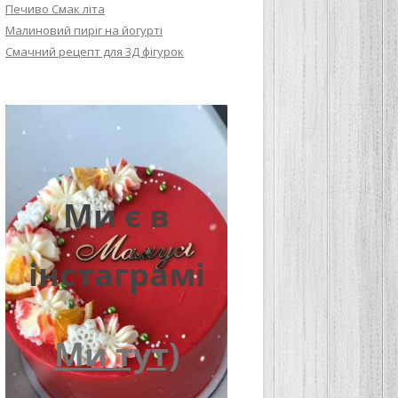
Печиво Смак літа
Малиновий пиріг на йогурті
Смачний рецепт для 3Д фігурок
Ми є в
інстаграмі
Ми тут)