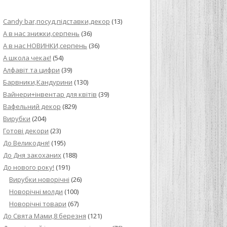
ИЙ КРЕМ ДЛЯ
Candy bar,посуд,підставки,декор
(13)
ПРИГОТУВАННЯ
А в нас знижки,серпень
(36)
А в нас НОВИНКИ,серпень
(36)
И ДЛЯ
А школа чекає!
(54)
В НА ОСНОВІ
Алфавіт та цифри
(39)
Барвники,Кандурини
(130)
ОГО ПИРОГА З
Вайнери+інвентар для квітів
(39)
Вафельний декор
(829)
Вирубки
(204)
ВА
Готові декори
(23)
До Великодня!
(195)
ЧИВКО
До Дня закоханих
(188)
ЛОКА БАГАТО
До нового року!
(191)
УЛЮБЛЕНИЙ
Вирубки новорічні
(26)
НЦІВ”
Новорічні молди
(100)
Новорічні товари
(67)
КОЛАДНИХ
До Свята Мами,8 березня
(121)