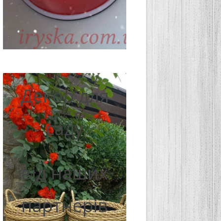
Декор для
саду
від наших
партнерів