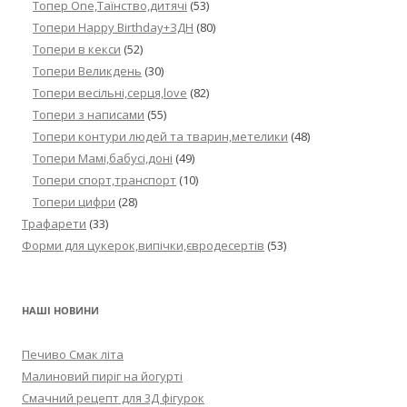
Топер One,Таїнство,дитячі
(53)
Топери Happy Birthday+ЗДН
(80)
Топери в кекси
(52)
Топери Великдень
(30)
Топери весільні,серця,love
(82)
Топери з написами
(55)
Топери контури людей та тварин,метелики
(48)
Топери Мамі,бабусі,доні
(49)
Топери спорт,транспорт
(10)
Топери цифри
(28)
Трафарети
(33)
Форми для цукерок,випічки,євродесертів
(53)
НАШІ НОВИНИ
Печиво Смак літа
Малиновий пиріг на йогурті
Смачний рецепт для 3Д фігурок