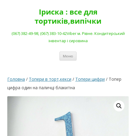
Перейти
до
Іриска : все для
вмісту
тортиків,випічки
(067) 382-49-98, (067) 383-10-42Viber м. Рівне. Кондитерський
інвентар і сировина
Меню
Головна
/
Топери в торт,кекси
/
Топери цифри
/ Топер
цифра один на паличці блакитна