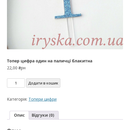
Топер цифра один на паличці блакитна
22,00
₴рн
Топер
Додати в кошик
цифра
один
Категорія:
Топери цифри
на
паличці
Опис
Відгуки (0)
блакитна
кількість