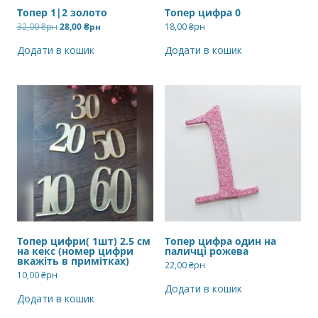
Топер 1|2 золото
Топер цифра 0
Оригінальна
Поточна
32,00
₴рн
28,00
₴рн
18,00
₴рн
ціна:
ціна:
32,00 ₴рн.
28,00 ₴рн.
Додати в кошик
Додати в кошик
Топер цифри( 1шт) 2.5 см
Топер цифра один на
на кекс (номер цифри
паличці рожева
вкажіть в примітках)
22,00
₴рн
10,00
₴рн
Додати в кошик
Додати в кошик