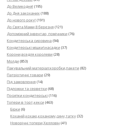
До Великодня!
(195)
До Дня закоханих
(188)
До нового року!
(191)
До Свята Мами,8 березня
(121)
Допоміжний інвентар, помічники
(76)
Кондитерська сировина
(94)
Кондитерські мішки\насадки
(37)
Корони,вседля королеви
(28)
Молди
(853)
Пакувальний матеріал:коробки,пакети
(82)
Патріотичні товари
(29)
Під замовлення
(14)
Підложки та серветки
(68)
Посипки кондитерські
(116)
Топери в торт,кекси
(463)
Бірки
(6)
Коханій,кохаю,коханому,сину,татку
(32)
Новорічні топери,Хелловін
(41)