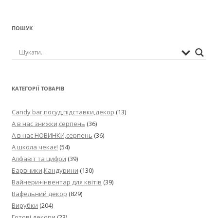
ПОШУК
КАТЕГОРІЇ ТОВАРІВ
Candy bar,посуд,підставки,декор
(13)
А в нас знижки,серпень
(36)
А в нас НОВИНКИ,серпень
(36)
А школа чекає!
(54)
Алфавіт та цифри
(39)
Барвники,Кандурини
(130)
Вайнери+інвентар для квітів
(39)
Вафельний декор
(829)
Вирубки
(204)
Готові декори
(23)