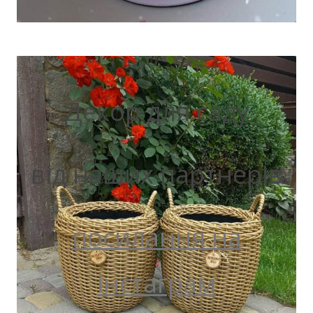
Декор для саду
від наших партнерів
посилання на
інстаграм