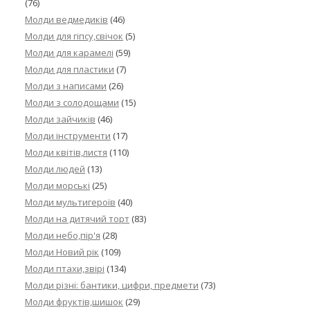
(76)
Молди ведмедиків
(46)
Молди для гіпсу,свічок
(5)
Молди для карамелі
(59)
Молди для пластики
(7)
Молди з написами
(26)
Молди з солодощами
(15)
Молди зайчиків
(46)
Молди інструменти
(17)
Молди квітів,листя
(110)
Молди людей
(13)
Молди морські
(25)
Молди мультигероїв
(40)
Молди на дитячий торт
(83)
Молди небо,пір'я
(28)
Молди Новий рік
(109)
Молди птахи,звірі
(134)
Молди різні: бантики, цифри, предмети
(73)
Молди фруктів,шишок
(29)