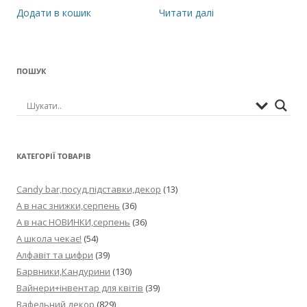
115,00 ₴рн.
100,00 ₴рн.
Додати в кошик
Читати далі
ПОШУК
КАТЕГОРІЇ ТОВАРІВ
Candy bar,посуд,підставки,декор
(13)
А в нас знижки,серпень
(36)
А в нас НОВИНКИ,серпень
(36)
А школа чекає!
(54)
Алфавіт та цифри
(39)
Барвники,Кандурини
(130)
Вайнери+інвентар для квітів
(39)
Вафельний декор
(829)