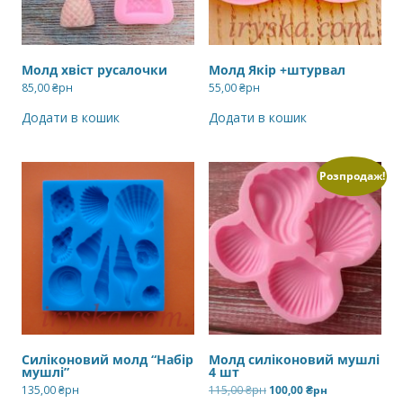
Молд хвіст русалочки
Молд Якір +штурвал
85,00
₴рн
55,00
₴рн
Додати в кошик
Додати в кошик
Розпродаж!
Силіконовий молд “Набір
Молд силіконовий мушлі
мушлі”
4 шт
Оригінальна
Поточна
135,00
₴рн
115,00
₴рн
100,00
₴рн
ціна:
ціна: