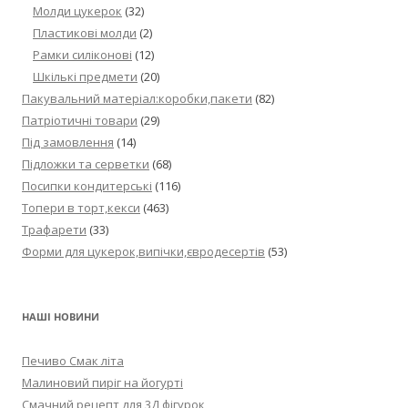
Молди цукерок
(32)
Пластикові молди
(2)
Рамки силіконові
(12)
Шкількі предмети
(20)
Пакувальний матеріал:коробки,пакети
(82)
Патріотичні товари
(29)
Під замовлення
(14)
Підложки та серветки
(68)
Посипки кондитерські
(116)
Топери в торт,кекси
(463)
Трафарети
(33)
Форми для цукерок,випічки,євродесертів
(53)
НАШІ НОВИНИ
Печиво Смак літа
Малиновий пиріг на йогурті
Смачний рецепт для 3Д фігурок