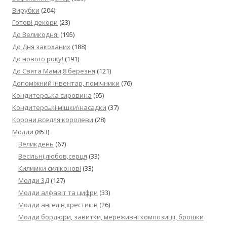
Вирубки
(204)
Готові декори
(23)
До Великодня!
(195)
До Дня закоханих
(188)
До нового року!
(191)
До Свята Мами,8 березня
(121)
Допоміжний інвентар, помічники
(76)
Кондитерська сировина
(95)
Кондитерські мішки\насадки
(37)
Корони,вседля королеви
(28)
Молди
(853)
Великдень
(67)
Весільні,любов,серця
(33)
Килимки силіконові
(33)
Молди 3Д
(127)
Молди алфавіт та цифри
(33)
Молди ангелів,хрестиків
(26)
Молди бордюри, завитки, мереживні композиції, брошки