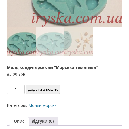
Молд кондитерський “Морська тематика”
85,00
₴рн
Молд
Додати в кошик
кондитерський
"Морська
Категорія:
Молди морські
тематика"
кількість
Опис
Відгуки (0)