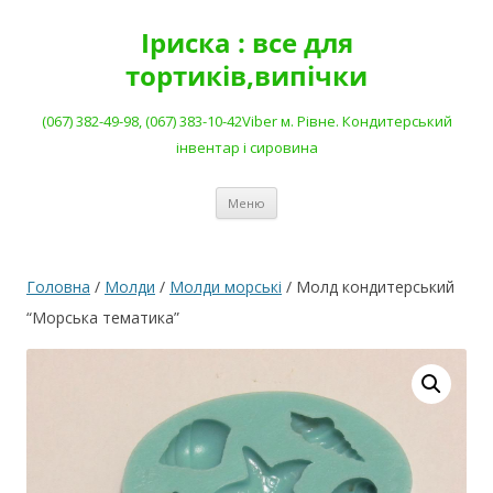
Перейти
до
Іриска : все для
вмісту
тортиків,випічки
(067) 382-49-98, (067) 383-10-42Viber м. Рівне. Кондитерський
інвентар і сировина
Меню
Головна
/
Молди
/
Молди морські
/ Молд кондитерський
“Морська тематика”