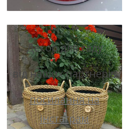
Декор для саду
від наших партнерів
посилання на
інстаграм