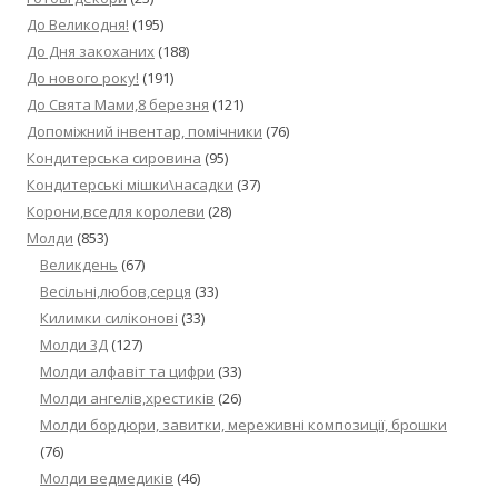
До Великодня!
(195)
До Дня закоханих
(188)
До нового року!
(191)
До Свята Мами,8 березня
(121)
Допоміжний інвентар, помічники
(76)
Кондитерська сировина
(95)
Кондитерські мішки\насадки
(37)
Корони,вседля королеви
(28)
Молди
(853)
Великдень
(67)
Весільні,любов,серця
(33)
Килимки силіконові
(33)
Молди 3Д
(127)
Молди алфавіт та цифри
(33)
Молди ангелів,хрестиків
(26)
Молди бордюри, завитки, мереживні композиції, брошки
(76)
Молди ведмедиків
(46)