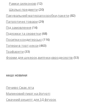
Рамки силіконові
(12)
Шкількі предмети
(20)
Пакувальний матеріал:коробки,пакети
(82)
Патріотичні товари
(29)
Під замовлення
(14)
Підложки та серветки
(68)
Посипки кондитерські
(116)
Топери в торт,кекси
(463)
Трафарети
(33)
Форми для цукерок,випічки,євродесертів
(53)
НАШІ НОВИНИ
Печиво Смак літа
Малиновий пиріг на йогурті
Смачний рецепт для 3Д фігурок