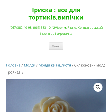
Перейти
до
Іриска : все для
вмісту
тортиків,випічки
(067) 382-49-98, (067) 383-10-42Viber м. Рівне. Кондитерський
інвентар і сировина
Меню
Головна
/
Молди
/
Молди квітів,листя
/ Силіконовий молд
Троянда 8