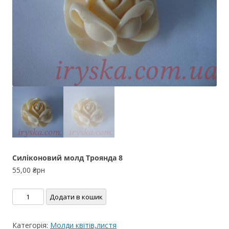
Силіконовий молд Троянда 8
55,00
₴рн
Силіконовий
Додати в кошик
молд
Троянда
Категорія:
Молди квітів,листя