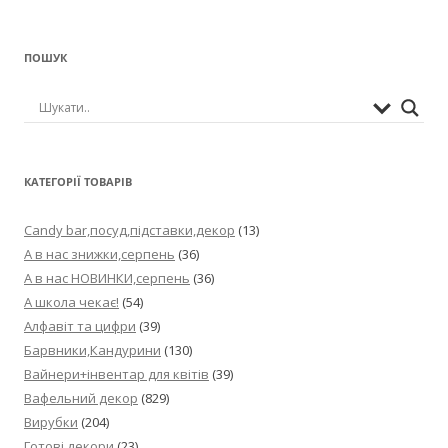
ПОШУК
КАТЕГОРІЇ ТОВАРІВ
Candy bar,посуд,підставки,декор
(13)
А в нас знижки,серпень
(36)
А в нас НОВИНКИ,серпень
(36)
А школа чекає!
(54)
Алфавіт та цифри
(39)
Барвники,Кандурини
(130)
Вайнери+інвентар для квітів
(39)
Вафельний декор
(829)
Вирубки
(204)
Готові декори
(23)