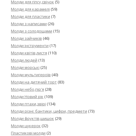
Молди для гіпсу,свічок
(5)
Молди для карамелі
(59)
Молди для пластики
(7)
Молди з написами
(26)
Молди з солодощами
(15)
Молди зайчиків
(46)
Молди інструменти
(17)
Молди квітів,листя
(110)
Молди людей
(13)
Молди морські
(25)
Молди мультигероїв
(40)
Молди на дитячий торт
(83)
Молди небо,пір'я
(28)
Молди Новий рік
(109)
Молди птахи,звірі
(134)
Молди різні: бантики, цифри, предмети
(73)
Молди фруктів,шишок
(29)
Молди цукерок
(32)
Пластикові молди
(2)