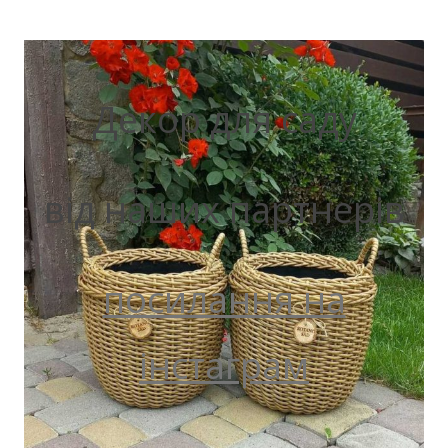
Декор для саду
від наших партнерів
посилання на
інстаграм