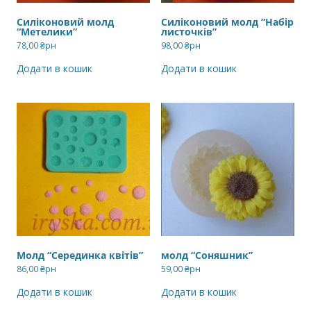
Силіконовий молд
Силіконовий молд “Набір
“Метелики”
листочків”
78,00
₴рн
98,00
₴рн
Додати в кошик
Додати в кошик
Молд “Серединка квітів”
молд “Соняшник”
86,00
₴рн
59,00
₴рн
Додати в кошик
Додати в кошик