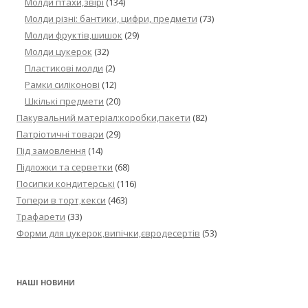
Молди птахи,звірі
(134)
Молди різні: бантики, цифри, предмети
(73)
Молди фруктів,шишок
(29)
Молди цукерок
(32)
Пластикові молди
(2)
Рамки силіконові
(12)
Шкількі предмети
(20)
Пакувальний матеріал:коробки,пакети
(82)
Патріотичні товари
(29)
Під замовлення
(14)
Підложки та серветки
(68)
Посипки кондитерські
(116)
Топери в торт,кекси
(463)
Трафарети
(33)
Форми для цукерок,випічки,євродесертів
(53)
НАШІ НОВИНИ