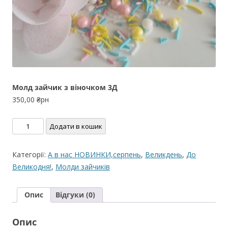
Молд зайчик з віночком 3Д
350,00
₴рн
Молд
Додати в кошик
зайчик
з
Категорії:
А в нас НОВИНКИ,серпень
,
Великдень
,
До
віночком
Великодня!
,
Молди зайчиків
3Д
кількість
Опис
Відгуки (0)
Опис