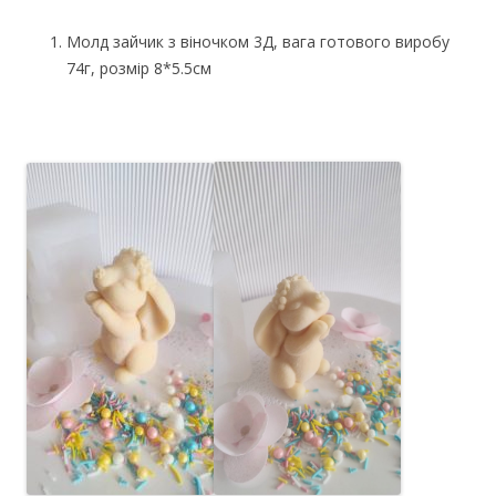
Молд зайчик з віночком 3Д, вага готового виробу
74г, розмір 8*5.5см