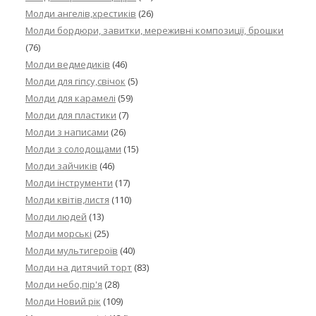
Молди ангелів,хрестиків
(26)
Молди бордюри, завитки, мереживні композиції, брошки
(76)
Молди ведмедиків
(46)
Молди для гіпсу,свічок
(5)
Молди для карамелі
(59)
Молди для пластики
(7)
Молди з написами
(26)
Молди з солодощами
(15)
Молди зайчиків
(46)
Молди інструменти
(17)
Молди квітів,листя
(110)
Молди людей
(13)
Молди морські
(25)
Молди мультигероїв
(40)
Молди на дитячий торт
(83)
Молди небо,пір'я
(28)
Молди Новий рік
(109)