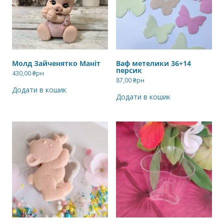
Молд Зайченятко Маніт
Ваф метелики 36+14
персик
430,00
₴рн
87,00
₴рн
Додати в кошик
Додати в кошик