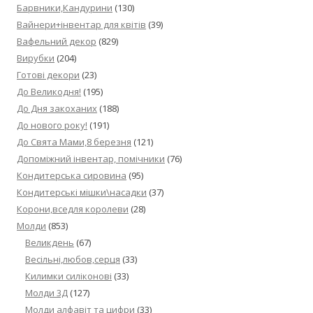
Барвники,Кандурини
(130)
Вайнери+інвентар для квітів
(39)
Вафельний декор
(829)
Вирубки
(204)
Готові декори
(23)
До Великодня!
(195)
До Дня закоханих
(188)
До нового року!
(191)
До Свята Мами,8 березня
(121)
Допоміжний інвентар, помічники
(76)
Кондитерська сировина
(95)
Кондитерські мішки\насадки
(37)
Корони,вседля королеви
(28)
Молди
(853)
Великдень
(67)
Весільні,любов,серця
(33)
Килимки силіконові
(33)
Молди 3Д
(127)
Молди алфавіт та цифри
(33)