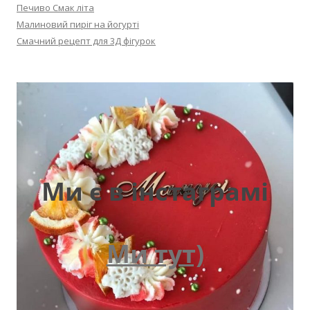
Печиво Смак літа
Малиновий пиріг на йогурті
Смачний рецепт для 3Д фігурок
Ми є в інстаграмі
Ми тут)