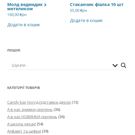
Молд ведмедик з
Стаканчик фіалка 10 шт
метеликом
55,00
₴рн
160,00
₴рн
Додати в кошик
Додати в кошик
ПОШУК
КАТЕГОРІЇ ТОВАРІВ
Candy bar,посуд,підставки,декор
(13)
А в нас знижки,серпень
(36)
А в нас НОВИНКИ,серпень
(36)
А школа чекає!
(54)
Алфавіт та цифри
(39)