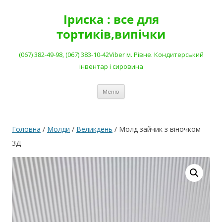
Перейти
до
Іриска : все для
вмісту
тортиків,випічки
(067) 382-49-98, (067) 383-10-42Viber м. Рівне. Кондитерський
інвентар і сировина
Меню
Головна
/
Молди
/
Великдень
/ Молд зайчик з віночком
3Д