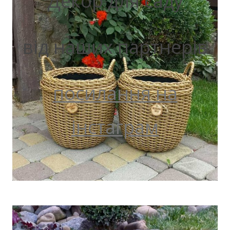
Декор для саду
від наших партнерів
посилання на
інстаграм