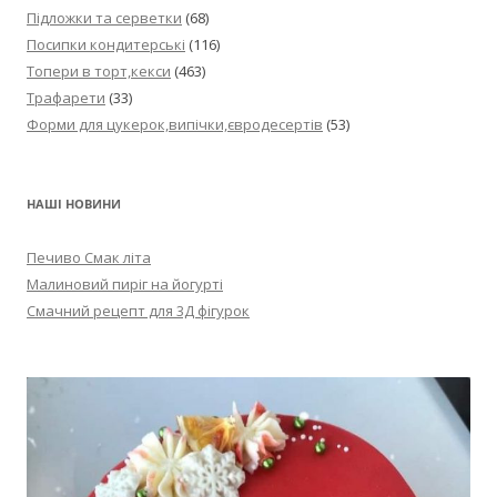
Підложки та серветки
(68)
Посипки кондитерські
(116)
Топери в торт,кекси
(463)
Трафарети
(33)
Форми для цукерок,випічки,євродесертів
(53)
НАШІ НОВИНИ
Печиво Смак літа
Малиновий пиріг на йогурті
Смачний рецепт для 3Д фігурок