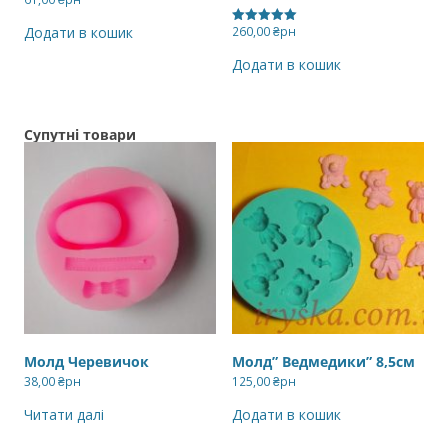
260,00
₴рн
Додати в кошик
Оцінено в
5.00
з 5
Додати в кошик
Супутні товари
Молд Черевичок
Молд” Ведмедики” 8,5см
38,00
₴рн
125,00
₴рн
Читати далі
Додати в кошик