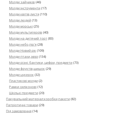
Молди зайчиків
(46)
Молди інструменти
(17)
Молди квітів,листя
(110)
Молди людей
(13)
Молди морські
(25)
Молди мультигероїв
(40)
Молди на дитячий торт
(83)
Молди небо,пір'я
(28)
Молди Новий рік
(109)
Молди птахи,звірі
(134)
Молди різні: бантики, цифри, предмети
(73)
Молди фруктів,шишок
(29)
Молди цукерок
(32)
Пластикові молди
(2)
Рамки силіконові
(12)
Шкількі предмети
(20)
Пакувальний матеріал:коробки,пакети
(82)
Патріотичні товари
(29)
Під замовлення
(14)