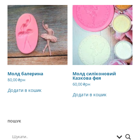
Молд балерина
Молд силіконовий
Казкова фея
80,00
₴рн
60,00
₴рн
Додати в кошик
Додати в кошик
ПОШУК