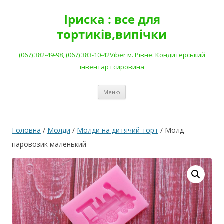
Перейти
до
Іриска : все для
вмісту
тортиків,випічки
(067) 382-49-98, (067) 383-10-42Viber м. Рівне. Кондитерський
інвентар і сировина
Меню
Головна
/
Молди
/
Молди на дитячий торт
/ Молд
паровозик маленький