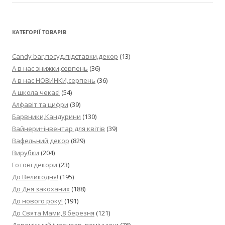
КАТЕГОРІЇ ТОВАРІВ
Candy bar,посуд,підставки,декор
(13)
А в нас знижки,серпень
(36)
А в нас НОВИНКИ,серпень
(36)
А школа чекає!
(54)
Алфавіт та цифри
(39)
Барвники,Кандурини
(130)
Вайнери+інвентар для квітів
(39)
Вафельний декор
(829)
Вирубки
(204)
Готові декори
(23)
До Великодня!
(195)
До Дня закоханих
(188)
До нового року!
(191)
До Свята Мами,8 березня
(121)
Допоміжний інвентар, помічники
(76)