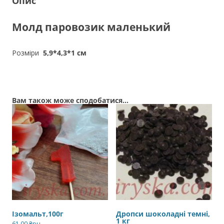
Опис
Молд паровозик маленький
Розміри
5,9*4,3*1 см
Вам також може сподобатися…
Ізомальт,100г
Дропси шоколадні темні,
1 кг
61,00
₴рн