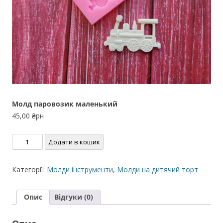
Молд паровозик маленький
45,00
₴рн
Молд
Додати в кошик
паровозик
маленький
Категорії:
Молди інструменти
,
Молди на дитячий торт
кількість
Опис
Відгуки (0)