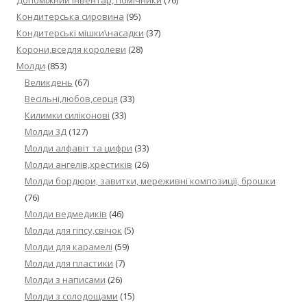
Кондитерська сировина
(95)
Кондитерські мішки\насадки
(37)
Корони,вседля королеви
(28)
Молди
(853)
Великдень
(67)
Весільні,любов,серця
(33)
Килимки силіконові
(33)
Молди 3Д
(127)
Молди алфавіт та цифри
(33)
Молди ангелів,хрестиків
(26)
Молди бордюри, завитки, мереживні композиції, брошки
(76)
Молди ведмедиків
(46)
Молди для гіпсу,свічок
(5)
Молди для карамелі
(59)
Молди для пластики
(7)
Молди з написами
(26)
Молди з солодощами
(15)