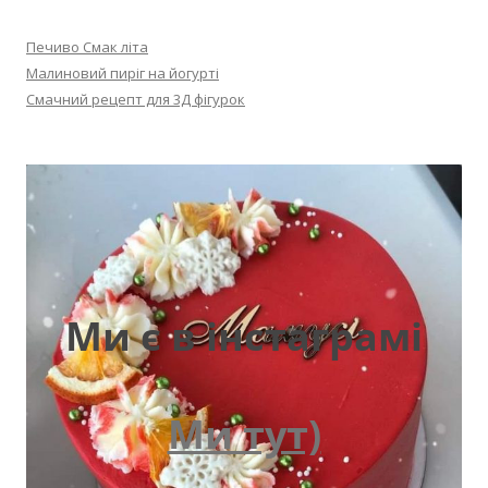
Печиво Смак літа
Малиновий пиріг на йогурті
Смачний рецепт для 3Д фігурок
Ми є в інстаграмі
Ми тут)