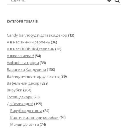
КАТЕГОРІЇ ТОВАРІВ
Candy bar,посуд,підставки,декор
(13)
А в нас знижки,серпень
(36)
А в нас НОВИНКИ,серпень
(36)
А школа чекає!
(54)
Алфавіт та цифри
(39)
Барвники,Кандурини
(130)
Вайнери+інвентар для квітів
(39)
Вафельний декор
(829)
Вирубки
(204)
Готові декори
(23)
До Великодня!
(195)
Вирубки до свята
(24)
Картинки,топери,коробки
(94)
Молди до свята
(74)