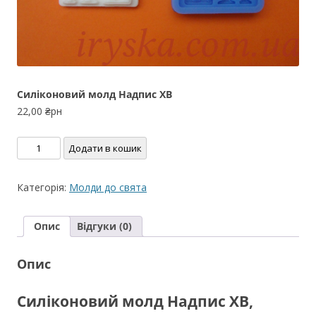
Силіконовий молд Надпис ХВ
22,00
₴рн
Силіконовий
Додати в кошик
молд
Надпис
Категорія:
Молди до свята
ХВ
кількість
Опис
Відгуки (0)
Опис
Силіконовий молд Надпис ХВ,