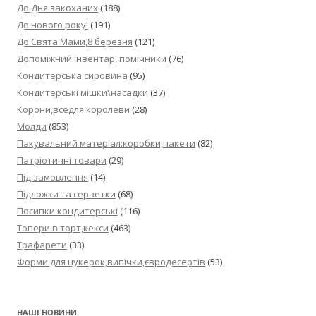
До Дня закоханих
(188)
До нового року!
(191)
До Свята Мами,8 березня
(121)
Допоміжний інвентар, помічники
(76)
Кондитерська сировина
(95)
Кондитерські мішки\насадки
(37)
Корони,вседля королеви
(28)
Молди
(853)
Пакувальний матеріал:коробки,пакети
(82)
Патріотичні товари
(29)
Під замовлення
(14)
Підложки та серветки
(68)
Посипки кондитерські
(116)
Топери в торт,кекси
(463)
Трафарети
(33)
Форми для цукерок,випічки,євродесертів
(53)
НАШІ НОВИНИ