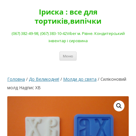
Перейти
до
Іриска : все для
вмісту
тортиків,випічки
(067) 382-49-98, (067) 383-10-42Viber м. Рівне. Кондитерський
інвентар і сировина
Меню
Головна
/
До Великодня!
/
Молди до свята
/ Силіконовий
молд Надпис ХВ