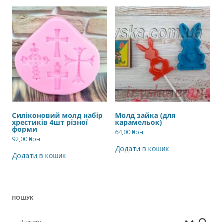
Силіконовий молд набір
Молд зайка (для
хрестиків 4шт різної
карамельок)
форми
64,00
₴рн
92,00
₴рн
Додати в кошик
Додати в кошик
ПОШУК