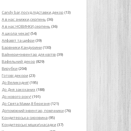
ИЙ КРЕМ ДЛЯ
Candy bar,посуд,підставки,декор
(13)
ПРИГОТУВАННЯ
А в нас знижки,серпень
(36)
А в нас НОВИНКИ,серпень
(36)
И ДЛЯ
А школа чекає!
(54)
В НА ОСНОВІ
Алфавіт та цифри
(39)
Барвники,Кандурини
(130)
ОГО ПИРОГА З
Вайнери+інвентар для квітів
(39)
Вафельний декор
(829)
Вирубки
(204)
ВА
Готові декори
(23)
До Великодня!
(195)
ЧИВКО
До Дня закоханих
(188)
ЛОКА БАГАТО
До нового року!
(191)
УЛЮБЛЕНИЙ
До Свята Мами,8 березня
(121)
НЦІВ”
Допоміжний інвентар, помічники
(76)
Кондитерська сировина
(95)
КОЛАДНИХ
Кондитерські мішки\насадки
(37)