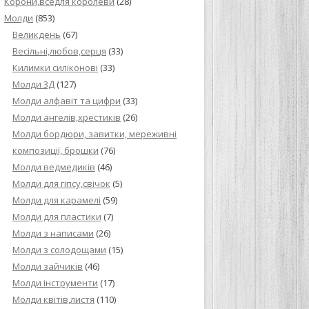
Корони,вседля королеви
(28)
Молди
(853)
Великдень
(67)
Весільні,любов,серця
(33)
Килимки силіконові
(33)
Молди 3Д
(127)
Молди алфавіт та цифри
(33)
Молди ангелів,хрестиків
(26)
Молди бордюри, завитки, мереживні
композиції, брошки
(76)
Молди ведмедиків
(46)
Молди для гіпсу,свічок
(5)
Молди для карамелі
(59)
Молди для пластики
(7)
Молди з написами
(26)
Молди з солодощами
(15)
Молди зайчиків
(46)
Молди інструменти
(17)
Молди квітів,листя
(110)