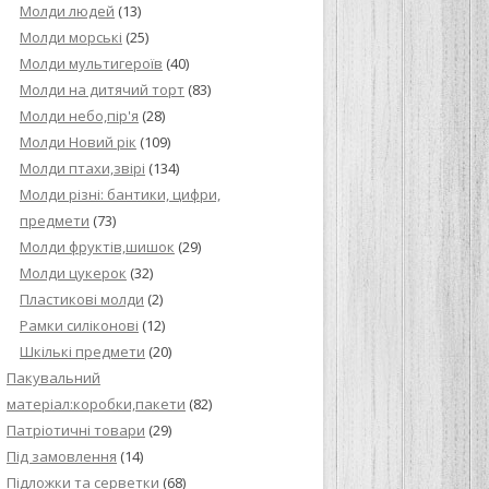
Молди людей
(13)
Молди морські
(25)
Молди мультигероїв
(40)
Молди на дитячий торт
(83)
Молди небо,пір'я
(28)
Молди Новий рік
(109)
Молди птахи,звірі
(134)
Молди різні: бантики, цифри,
предмети
(73)
Молди фруктів,шишок
(29)
Молди цукерок
(32)
Пластикові молди
(2)
Рамки силіконові
(12)
Шкількі предмети
(20)
Пакувальний
матеріал:коробки,пакети
(82)
Патріотичні товари
(29)
Під замовлення
(14)
Підложки та серветки
(68)