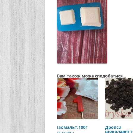
Вам також може сподобатися…
Ізомальт,100г
Дропси
шоколадні т