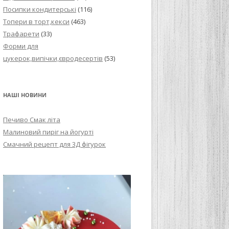
Посипки кондитерські
(116)
Топери в торт,кекси
(463)
Трафарети
(33)
Форми для
цукерок,випічки,євродесертів
(53)
НАШІ НОВИНИ
Печиво Смак літа
Малиновий пиріг на йогурті
Смачний рецепт для 3Д фігурок