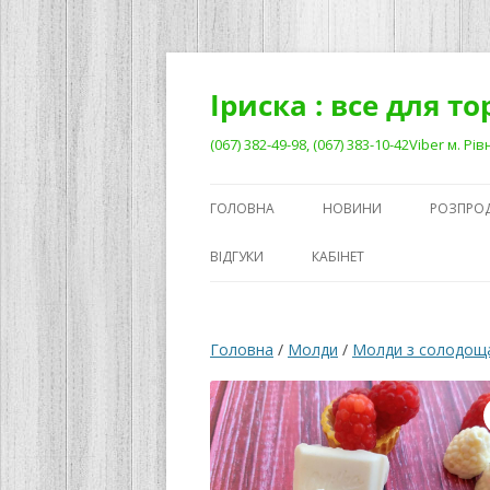
Перейти
до
вмісту
Іриска : все для т
(067) 382-49-98, (067) 383-10-42Viber м. 
ГОЛОВНА
НОВИНИ
РОЗПРО
ВІДГУКИ
КАБІНЕТ
Головна
/
Молди
/
Молди з солодощ