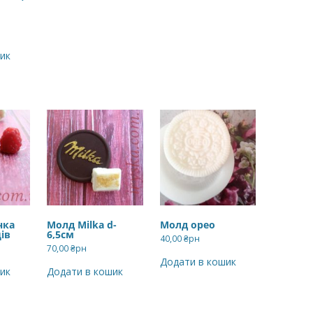
ик
нка
Молд Milka d-
Молд орео
ів
6,5см
40,00
₴рн
70,00
₴рн
Додати в кошик
ик
Додати в кошик