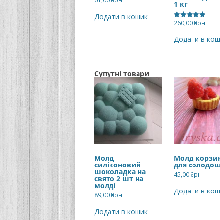
61,00
₴рн
1 кг
Додати в кошик
260,00
₴рн
Оцінено в
5.00
з 5
Додати в кош
Супутні товари
Молд
Молд корзи
силіконовий
для солодощ
шоколадка на
45,00
₴рн
свято 2 шт на
молді
Додати в кош
89,00
₴рн
Додати в кошик