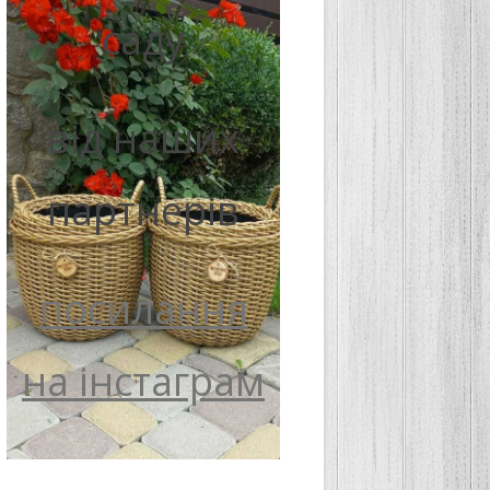
саду
від наших
партнерів
посилання
на інстаграм