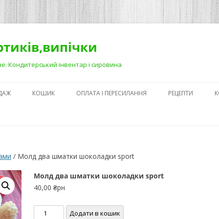
ортиків,випічки
Рівне. Кондитерський інвентар і сировина
ДАЖ
КОШИК
ОПЛАТА І ПЕРЕСИЛАННЯ
РЕЦЕПТИ
К
ЯК ЗРОБИТИ ГА
НА ДЕСЕРТАХ
СЕКРЕТИ ПРИГОТ
ами
/ Молд два шматки шоколадки sport
АБО ЯК ПОЛЕГШ
ПРОЦЕС)
Молд два шматки шоколадки sport
40,00
₴рн
ПЕРШІ КРОКИ В
КОНДИТЕРСЬКОМ
Молд
Додати в кошик
З ЧОГО ПОЧАТИ