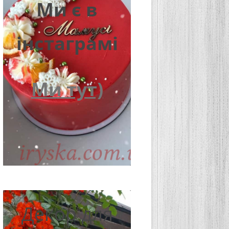
Ми є в
інстаграмі
Ми тут)
Декор для