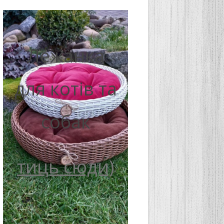
Лежанка
для котів та
собак
тиць сюди)