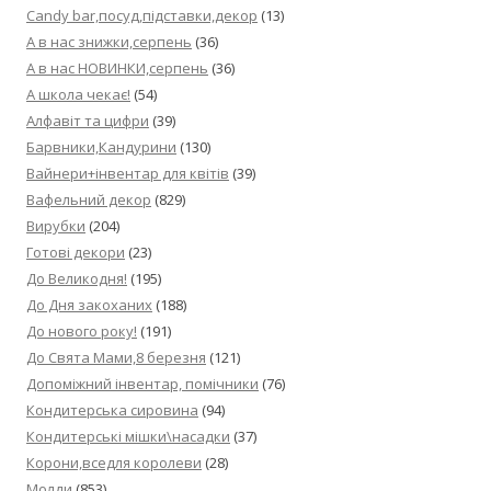
Candy bar,посуд,підставки,декор
(13)
А в нас знижки,серпень
(36)
А в нас НОВИНКИ,серпень
(36)
А школа чекає!
(54)
Алфавіт та цифри
(39)
Барвники,Кандурини
(130)
Вайнери+інвентар для квітів
(39)
Вафельний декор
(829)
Вирубки
(204)
Готові декори
(23)
До Великодня!
(195)
До Дня закоханих
(188)
До нового року!
(191)
До Свята Мами,8 березня
(121)
Допоміжний інвентар, помічники
(76)
Кондитерська сировина
(94)
Кондитерські мішки\насадки
(37)
Корони,вседля королеви
(28)
Молди
(853)