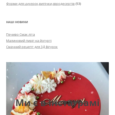
Форми для цукерок,випічки,євродесертів
(53)
НАШІ НОВИНИ
Печиво Смак літа
Малиновий пиріг на йогурті
Смачний рецепт для 3Д фігурок
Ми є в інстаграмі