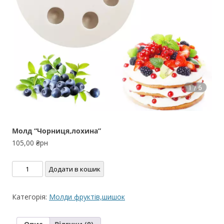
Молд “Чорниця,лохина”
105,00
₴рн
Молд
Додати в кошик
"Чорниця,лохина"
кількість
Категорія:
Молди фруктів,шишок