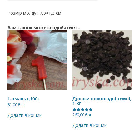
Розмір молду : 7,3×1,3 см
Вам також може сподобатися…
Ізомальт,100г
Дропси шоколадні темні,
1 кг
61,00
₴рн
260,00
₴рн
Додати в кошик
Оцінено в
5.00
з 5
Додати в кошик