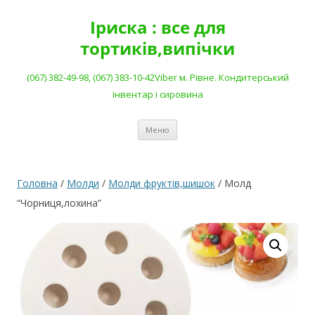
Перейти
до
Іриска : все для
вмісту
тортиків,випічки
(067) 382-49-98, (067) 383-10-42Viber м. Рівне. Кондитерський
інвентар і сировина
Меню
Головна
/
Молди
/
Молди фруктів,шишок
/ Молд
“Чорниця,лохина”