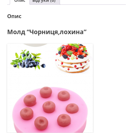
Опис
Відгуки (0)
Опис
Молд “Чорниця,лохина”