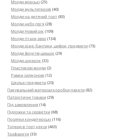
Молди морські
(25)
Молди мультигероїв
(40)
Молди на дитячий торт
(83)
Молди небо,пір'я
(28)
Молди Новий рік
(109)
Молди птахи,звірі
(134)
Молди різні: бантики, цифри, предмети
(73)
Молди фруктів,шишок
(29)
Молди цукерок
(32)
Пластикові молди
(2)
Рамки силіконові
(12)
Шкількі предмети
(20)
Пакувальний матеріал:коробки,пакети
(82)
Патріотичні товари
(29)
Під замовлення
(14)
Підложки та серветки
(68)
Посипки кондитерські
(116)
Топери в торт,кекси
(463)
Трафарети
(33)