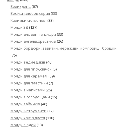
Великдень
(67)
Весільні,любов,серця
(33)
Килимки силіконові
(33)
Молди 3Д
(127)
Молди алфавіт та цифри
(33)
Молди ангелів,хрестиків
(26)
Молди бордюри, завитки, мереживні композиції, брошки
(76)
Молди ведмедиків
(46)
Молди для гіпсу,свічок
(5)
Молди для карамелі
(59)
Молди для пластики
(7)
Молди з написами
(26)
Молди з солодощами
(15)
Молди зайчиків
(46)
Молди інструменти
(17)
Молди квітів,листя
(110)
Молди людей
(13)