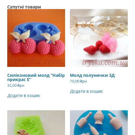
Супутні товари
Силіконовий молд “Набір
Молд полунички 3Д
прикрас 5”
70,00
₴рн
32,00
₴рн
Додати в кошик
Додати в кошик