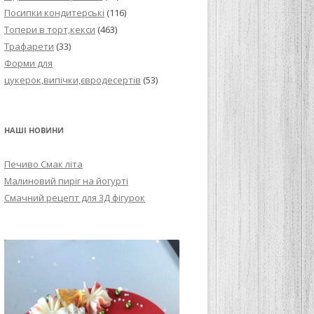
Посипки кондитерські
(116)
Топери в торт,кекси
(463)
Трафарети
(33)
Форми для
цукерок,випічки,євродесертів
(53)
НАШІ НОВИНИ
Печиво Смак літа
Малиновий пиріг на йогурті
Смачний рецепт для 3Д фігурок