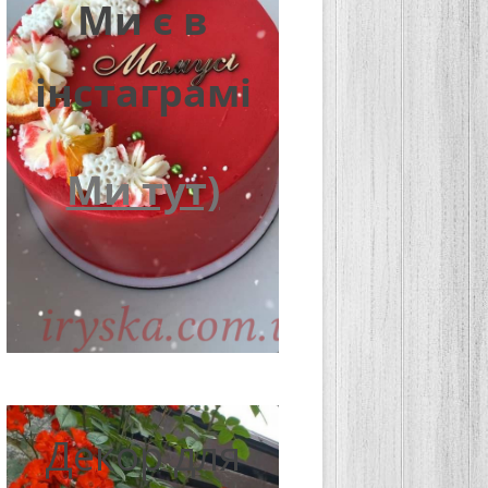
Ми є в
інстаграмі
Ми тут)
Декор для