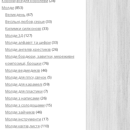
Корони,вседля королеви
(28)
Молди
(853)
Великдень
(67)
Весільні,любов,серця
(33)
Килимки силіконові
(33)
Молди 3Д
(127)
Молди алфавіт та цифри
(33)
Молди ангелів,хрестиків
(26)
Молди бордюри, завитки, мереживні
композиції, брошки
(76)
Молди ведмедиків
(46)
Молди для гіпсу,свічок
(5)
Молди для карамелі
(59)
Молди для пластики
(7)
Молди з написами
(26)
Молди з солодощами
(15)
Молди зайчиків
(46)
Молди інструменти
(17)
Молди квітів,листя
(110)