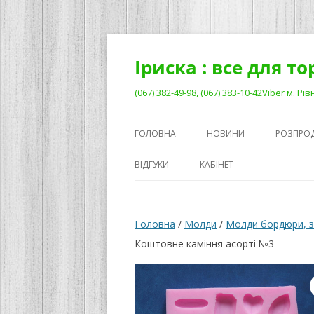
Перейти
до
вмісту
Іриска : все для т
(067) 382-49-98, (067) 383-10-42Viber м. 
ГОЛОВНА
НОВИНИ
РОЗПРО
ВІДГУКИ
КАБІНЕТ
Головна
/
Молди
/
Молди бордюри, з
Коштовне каміння асорті №3