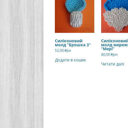
Силіконовий
Силіконови
молд “Брошка 3”
молд мереж
“Мері”
52,00
₴рн
80,00
₴рн
Додати в кошик
Читати далі