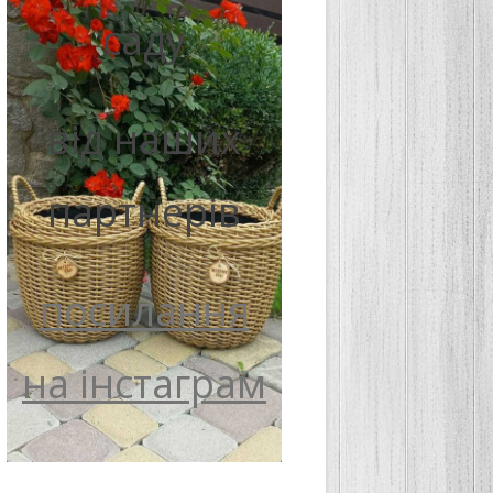
саду
від наших
партнерів
посилання
на інстаграм