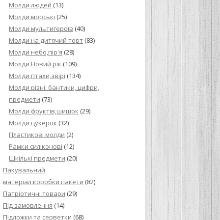
Молди людей
(13)
Молди морські
(25)
Молди мультигероїв
(40)
Молди на дитячий торт
(83)
Молди небо,пір'я
(28)
Молди Новий рік
(109)
Молди птахи,звірі
(134)
Молди різні: бантики, цифри,
предмети
(73)
Молди фруктів,шишок
(29)
Молди цукерок
(32)
Пластикові молди
(2)
Рамки силіконові
(12)
Шкількі предмети
(20)
Пакувальний
матеріал:коробки,пакети
(82)
Патріотичні товари
(29)
Під замовлення
(14)
Підложки та серветки
(68)