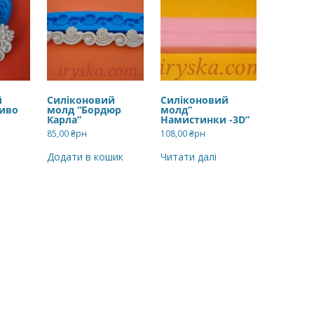
й
Силіконовий
Силіконовий
иво
молд “Бордюр
молд”
Карла”
Намистинки -3D”
85,00
₴рн
108,00
₴рн
Додати в кошик
Читати далі