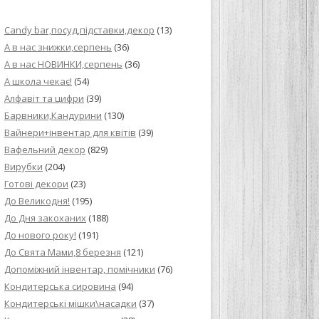
ИЙ КРЕМ ДЛЯ
Candy bar,посуд,підставки,декор
(13)
ПРИГОТУВАННЯ
А в нас знижки,серпень
(36)
А в нас НОВИНКИ,серпень
(36)
И ДЛЯ
А школа чекає!
(54)
В НА ОСНОВІ
Алфавіт та цифри
(39)
Барвники,Кандурини
(130)
ОГО ПИРОГА З
Вайнери+інвентар для квітів
(39)
Вафельний декор
(829)
Вирубки
(204)
ВА
Готові декори
(23)
До Великодня!
(195)
ЧИВКО
До Дня закоханих
(188)
ЛОКА БАГАТО
До нового року!
(191)
УЛЮБЛЕНИЙ
До Свята Мами,8 березня
(121)
НЦІВ”
Допоміжний інвентар, помічники
(76)
Кондитерська сировина
(94)
КОЛАДНИХ
Кондитерські мішки\насадки
(37)