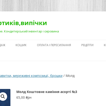
ортиків,випічки
Рівне. Кондитерський інвентар і сировина
ДАЖ
КОШИК
ОПЛАТА І ПЕРЕСИЛАННЯ
РЕЦЕПТИ
К
ЯК ЗРОБИТИ ГА
НА ДЕСЕРТАХ
СЕКРЕТИ ПРИГОТ
авитки, мереживні композиції, брошки
/ Молд
АБО ЯК ПОЛЕГШ
ПРОЦЕС)
Молд Коштовне каміння асорті №3
ПЕРШІ КРОКИ В
65,00
₴рн
КОНДИТЕРСЬКОМ
З ЧОГО ПОЧАТИ