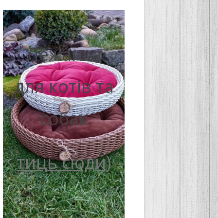
Лежанка
для котів та
собак
тиць сюди)