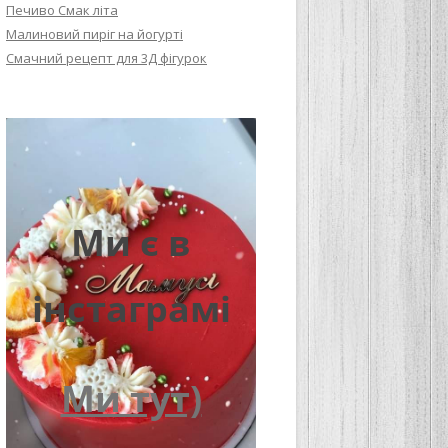
Печиво Смак літа
Малиновий пиріг на йогурті
Смачний рецепт для 3Д фігурок
Ми є в
інстаграмі
Ми тут)