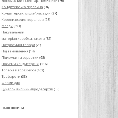
Допоміжний інвентар, помічники
(76)
Кондитерська сировина
(94)
Кондитерські мішки\насадки
(37)
Корони,вседля королеви
(28)
Молди
(853)
Пакувальний
матеріал:коробки,пакети
(82)
Патріотичні товари
(29)
Під замовлення
(14)
Підложки та серветки
(68)
Посипки кондитерські
(116)
Топери в торт,кекси
(463)
Трафарети
(33)
Форми для
цукерок,випічки,євродесертів
(53)
НАШІ НОВИНИ