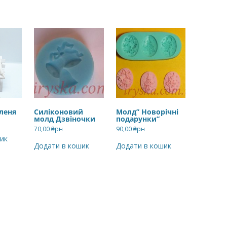
леня
Силіконовий
Молд” Новорічні
молд Дзвіночки
подарунки”
70,00
₴рн
90,00
₴рн
ик
Додати в кошик
Додати в кошик