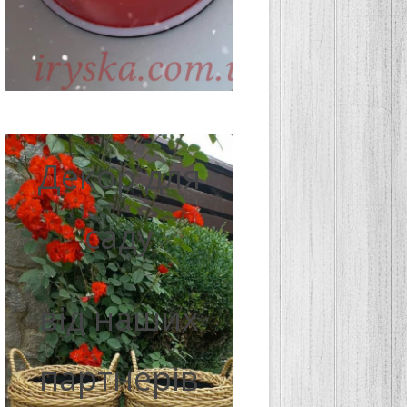
Декор для
саду
від наших
партнерів