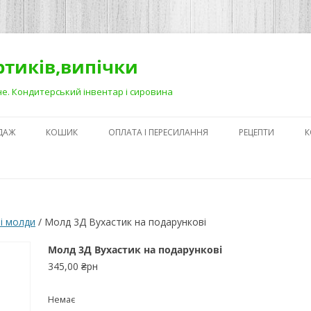
ортиків,випічки
Рівне. Кондитерський інвентар і сировина
ДАЖ
КОШИК
ОПЛАТА І ПЕРЕСИЛАННЯ
РЕЦЕПТИ
К
ЯК ЗРОБИТИ ГА
НА ДЕСЕРТАХ
СЕКРЕТИ ПРИГОТ
і молди
/ Молд 3Д Вухастик на подарункові
АБО ЯК ПОЛЕГШ
ПРОЦЕС)
Молд 3Д Вухастик на подарункові
345,00
₴рн
ПЕРШІ КРОКИ В
КОНДИТЕРСЬКОМ
Немає
З ЧОГО ПОЧАТИ