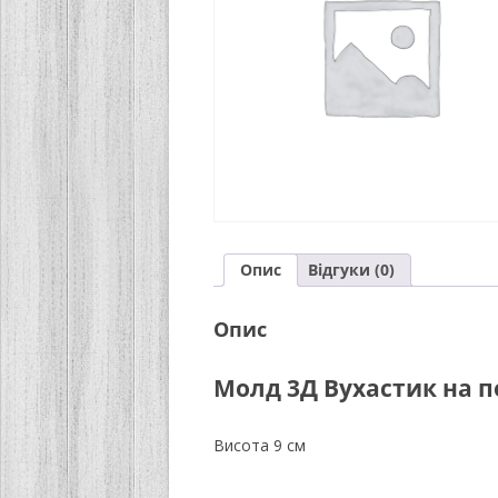
Опис
Відгуки (0)
Опис
Молд 3Д Вухастик на п
Висота 9 см