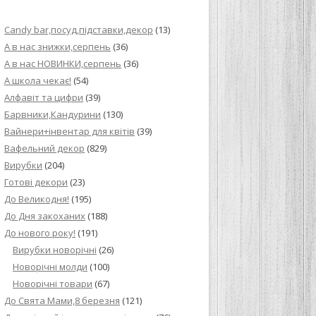
ИЙ КРЕМ ДЛЯ
Candy bar,посуд,підставки,декор
(13)
ПРИГОТУВАННЯ
А в нас знижки,серпень
(36)
А в нас НОВИНКИ,серпень
(36)
И ДЛЯ
А школа чекає!
(54)
В НА ОСНОВІ
Алфавіт та цифри
(39)
Барвники,Кандурини
(130)
ОГО ПИРОГА З
Вайнери+інвентар для квітів
(39)
Вафельний декор
(829)
Вирубки
(204)
ВА
Готові декори
(23)
До Великодня!
(195)
ЧИВКО
До Дня закоханих
(188)
ЛОКА БАГАТО
До нового року!
(191)
УЛЮБЛЕНИЙ
Вирубки новорічні
(26)
НЦІВ”
Новорічні молди
(100)
Новорічні товари
(67)
КОЛАДНИХ
До Свята Мами,8 березня
(121)