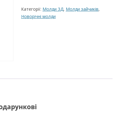
Категорії:
Молди 3Д
,
Молди зайчиків
,
ВЕРШКОВО-СИРН
Новорічні молди
ТОРТУ,РЕЦЕПТ 
РЕЦЕПТ МАСТИК
ПОКРИТТЯ ТОРТІ
ЖЕЛАТИНУ
РЕЦЕПТ ЛИМОНН
МАКОМ
МАСТИКА МЕДО
МИГДАЛЬНЕ ПЕ
“ЗГУЩЕНОГО МО
одарункові
НЕ БУВАЄ АБО 
ДЕСЕРТ АРГЕНТИ
РЕЦЕПТ ДЛЯ ШО
ПОТЬОКІВ