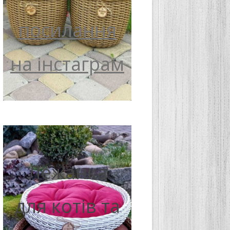
посилання
на інстаграм
Лежанка
для котів та