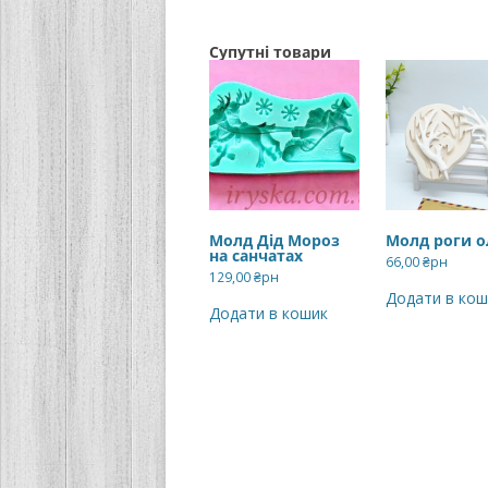
Супутні товари
Молд Дід Мороз
Молд роги о
на санчатах
66,00
₴рн
129,00
₴рн
Додати в кош
Додати в кошик