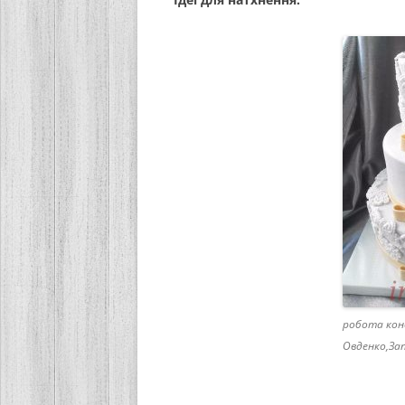
робота кон
Овденко,За