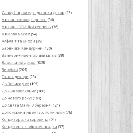
ИЙ КРЕМ ДЛЯ
Candy bar,посуд,підставки,декор
(13)
ПРИГОТУВАННЯ
А в нас знижки,серпень
(36)
А в нас НОВИНКИ,серпень
(36)
И ДЛЯ
А школа чекає!
(54)
В НА ОСНОВІ
Алфавіт та цифри
(39)
Барвники,Кандурини
(130)
ОГО ПИРОГА З
Вайнери+інвентар для квітів
(39)
Вафельний декор
(829)
Вирубки
(204)
ВА
Готові декори
(23)
До Великодня!
(195)
ЧИВКО
До Дня закоханих
(188)
ЛОКА БАГАТО
До нового року!
(191)
УЛЮБЛЕНИЙ
До Свята Мами,8 березня
(121)
НЦІВ”
Допоміжний інвентар, помічники
(76)
Кондитерська сировина
(94)
КОЛАДНИХ
Кондитерські мішки\насадки
(37)