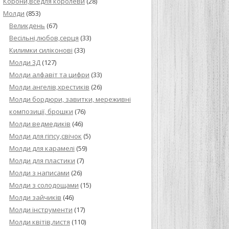
Корони,вседля королеви
(28)
Молди
(853)
Великдень
(67)
Весільні,любов,серця
(33)
Килимки силіконові
(33)
Молди 3Д
(127)
Молди алфавіт та цифри
(33)
Молди ангелів,хрестиків
(26)
Молди бордюри, завитки, мереживні
композиції, брошки
(76)
Молди ведмедиків
(46)
Молди для гіпсу,свічок
(5)
Молди для карамелі
(59)
Молди для пластики
(7)
Молди з написами
(26)
Молди з солодощами
(15)
Молди зайчиків
(46)
Молди інструменти
(17)
Молди квітів,листя
(110)