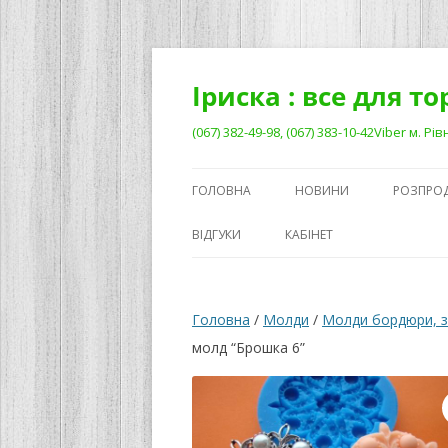
Перейти
до
вмісту
Іриска : все для т
(067) 382-49-98, (067) 383-10-42Viber м. 
ГОЛОВНА
НОВИНИ
РОЗПРО
ВІДГУКИ
КАБІНЕТ
Головна
/
Молди
/
Молди бордюри, з
молд “Брошка 6”