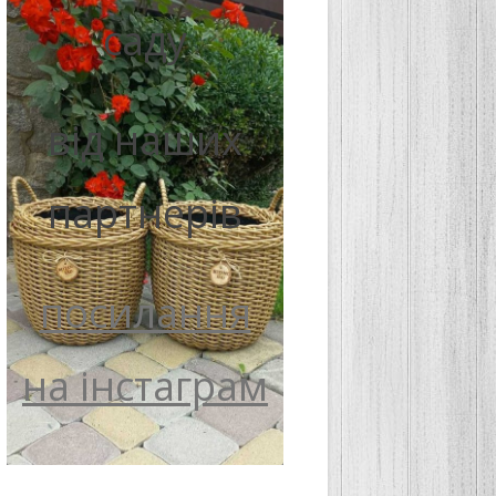
саду
від наших
партнерів
посилання
на інстаграм