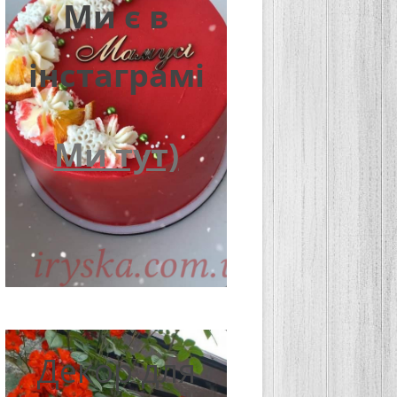
Ми є в
інстаграмі
Ми тут)
Декор для