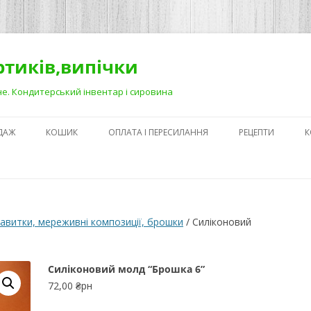
ортиків,випічки
Рівне. Кондитерський інвентар і сировина
ДАЖ
КОШИК
ОПЛАТА І ПЕРЕСИЛАННЯ
РЕЦЕПТИ
К
ЯК ЗРОБИТИ ГА
НА ДЕСЕРТАХ
СЕКРЕТИ ПРИГОТ
авитки, мереживні композиції, брошки
/ Силіконовий
АБО ЯК ПОЛЕГШ
ПРОЦЕС)
Силіконовий молд “Брошка 6”
ПЕРШІ КРОКИ В
72,00
₴рн
КОНДИТЕРСЬКОМ
З ЧОГО ПОЧАТИ