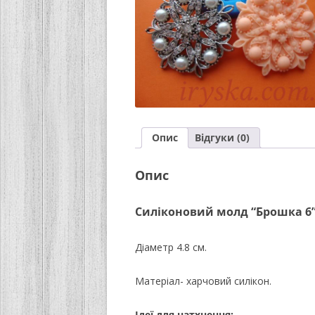
Опис
Відгуки (0)
Опис
Силіконовий молд “Брошка 6
Діаметр 4.8 см.
Матеріал- харчовий силікон.
Ідеї для натхнення: