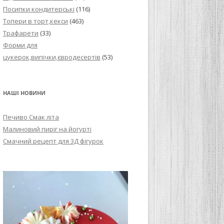
Посипки кондитерські
(116)
Топери в торт,кекси
(463)
Трафарети
(33)
Форми для
цукерок,випічки,євродесертів
(53)
НАШІ НОВИНИ
Печиво Смак літа
Малиновий пиріг на йогурті
Смачний рецепт для 3Д фігурок