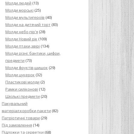
Молди людей
(13)
Молди морські
(25)
Молди мультигероїв
(40)
Молди на дитячий торт
(83)
Молди небо,пір'я
(28)
Молди Новий рік
(109)
Молди птахи,звірі
(134)
Молди різні: бантики, цифри,
предмети
(73)
Молди фруктів,шишок
(29)
Молди цукерок
(32)
Пластикові молди
(2)
Рамки силіконові
(12)
Шкількі предмети
(20)
Пакувальний
матеріал:коробки,пакети
(82)
Патріотичні товари
(29)
Під замовлення
(14)
Підложки та серветки
(68)