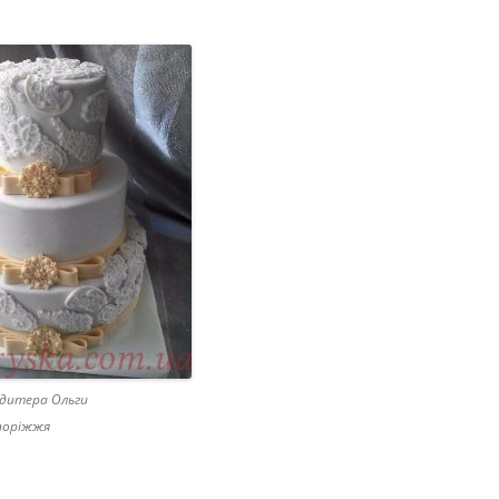
дитера Ольги
поріжжя