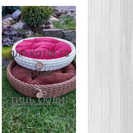
Лежанка
для котів та
собак
тиць сюди)