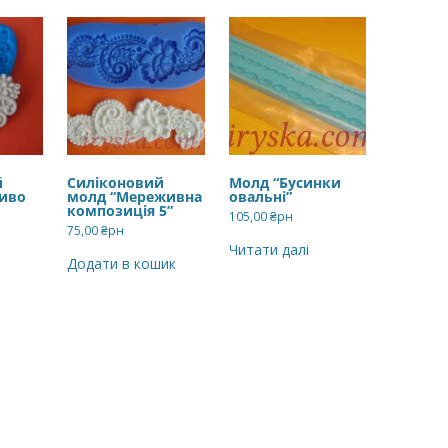
й
Силіконовий
Молд “Бусинки
иво
молд “Мереживна
овальні”
композиція 5”
105,00
₴рн
75,00
₴рн
Читати далі
Додати в кошик