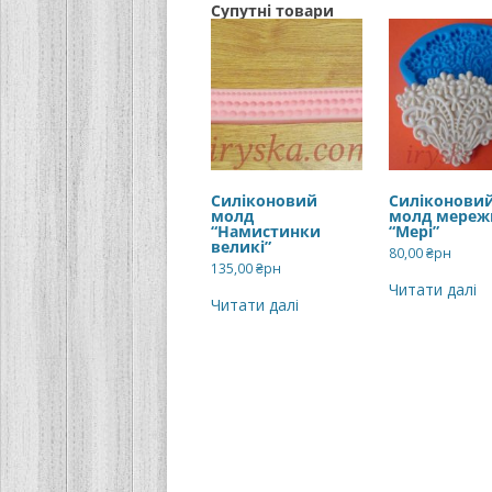
Супутні товари
Силіконовий
Силіконови
молд
молд мереж
“Намистинки
“Мері”
великі”
80,00
₴рн
135,00
₴рн
Читати далі
Читати далі