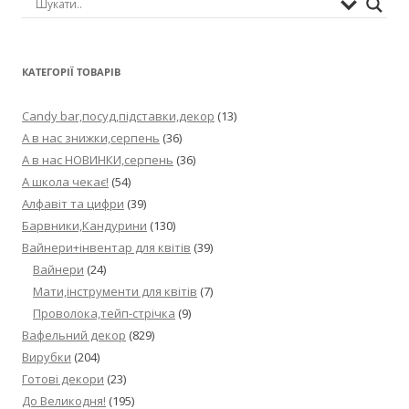
КАТЕГОРІЇ ТОВАРІВ
Candy bar,посуд,підставки,декор
(13)
А в нас знижки,серпень
(36)
А в нас НОВИНКИ,серпень
(36)
А школа чекає!
(54)
Алфавіт та цифри
(39)
Барвники,Кандурини
(130)
Вайнери+інвентар для квітів
(39)
Вайнери
(24)
Мати,інструменти для квітів
(7)
Проволока,тейп-стрічка
(9)
Вафельний декор
(829)
Вирубки
(204)
Готові декори
(23)
До Великодня!
(195)