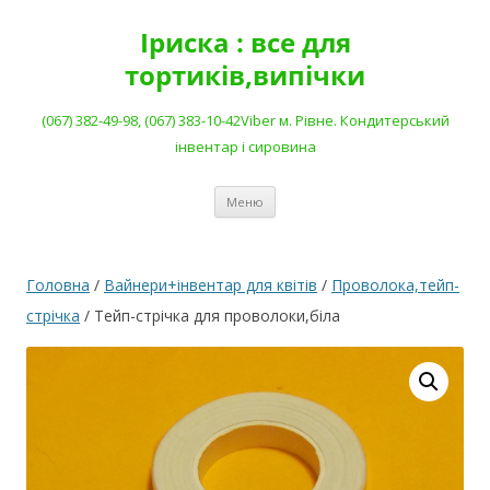
Перейти
до
Іриска : все для
вмісту
тортиків,випічки
(067) 382-49-98, (067) 383-10-42Viber м. Рівне. Кондитерський
інвентар і сировина
Меню
Головна
/
Вайнери+інвентар для квітів
/
Проволока,тейп-
стрічка
/ Тейп-стрічка для проволоки,біла