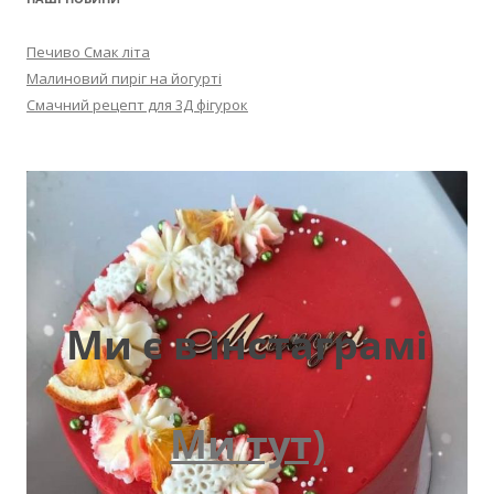
Печиво Смак літа
Малиновий пиріг на йогурті
Смачний рецепт для 3Д фігурок
Ми є в інстаграмі
Ми тут)