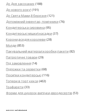
До Дня закоханих
(188)
До нового року!
(191)
До Свята Мами,8 березня
(121)
Допоміжний інвентар, помічники
(76)
Кондитерська сировина
(95)
Кондитерські мішки\насадки
(37)
Корони,вседля королеви
(28)
Молди
(853)
Пакувальний матеріал:коробки,пакети
(82)
Патріотичні товари
(29)
Під замовлення
(14)
Підложки та серветки
(68)
Посипки кондитерські
(116)
Топери в торт,кекси
(463)
Трафарети
(33)
Форми для цукерок,випічки,євродесертів
(53)
НАШІ НОВИНИ