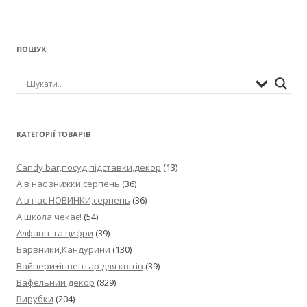
ПОШУК
КАТЕГОРІЇ ТОВАРІВ
Candy bar,посуд,підставки,декор
(13)
А в нас знижки,серпень
(36)
А в нас НОВИНКИ,серпень
(36)
А школа чекає!
(54)
Алфавіт та цифри
(39)
Барвники,Кандурини
(130)
Вайнери+інвентар для квітів
(39)
Вафельний декор
(829)
Вирубки
(204)