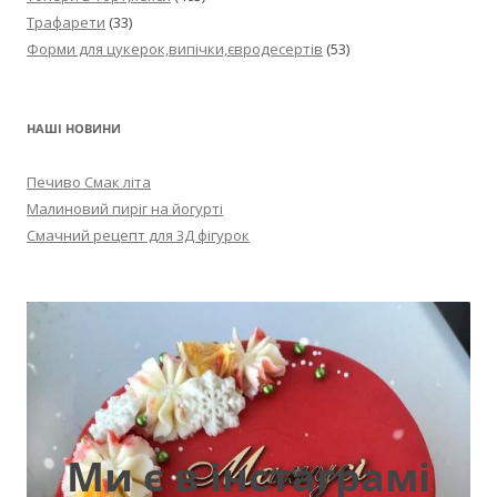
Трафарети
(33)
Форми для цукерок,випічки,євродесертів
(53)
НАШІ НОВИНИ
Печиво Смак літа
Малиновий пиріг на йогурті
Смачний рецепт для 3Д фігурок
Ми є в інстаграмі