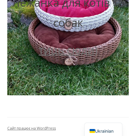
Лежанка для котів та
собак
тиць сюди)
Сайт працює на WordPress
Ukrainian