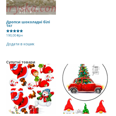
Дропси шоколадні білі
1кг
190,00
₴рн
Оцінено в
5.00
з 5
Додати в кошик
Супутні товари