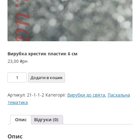
Вирубка хрестик пластик 6 см
23,00
₴рн
Вирубка
Додати в кошик
хрестик
пластик
Артикул:
21-1-1-2
Категорії:
Вирубки до свята
,
Пасхальна
6
тематика
см
кількість
Опис
Відгуки (0)
Опис