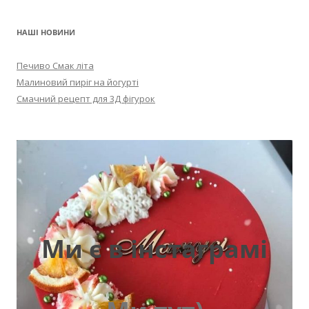
НАШІ НОВИНИ
Печиво Смак літа
Малиновий пиріг на йогурті
Смачний рецепт для 3Д фігурок
Ми є в інстаграмі