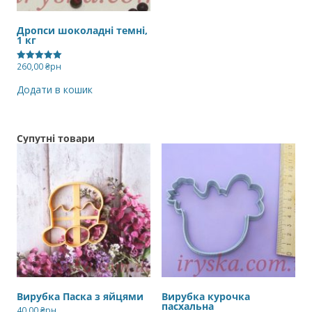
Дропси шоколадні темні,
1 кг
260,00
₴рн
Оцінено в
5.00
з 5
Додати в кошик
Супутні товари
Вирубка Паска з яйцями
Вирубка курочка
пасхальна
40,00
₴рн