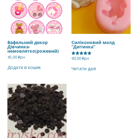
Вафельний декор
Силіконовий молд
Дівчинка-
“Дитинка”
немовлятко(рожевий)
45,00
₴рн
90,00
₴рн
Оцінено в
5.00
з 5
Додати в кошик
Читати далі