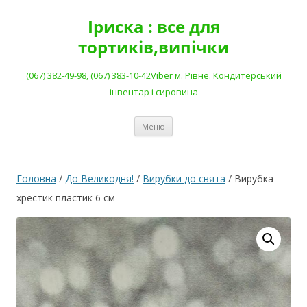
Перейти
до
Іриска : все для
вмісту
тортиків,випічки
(067) 382-49-98, (067) 383-10-42Viber м. Рівне. Кондитерський
інвентар і сировина
Меню
Головна
/
До Великодня!
/
Вирубки до свята
/ Вирубка
хрестик пластик 6 см