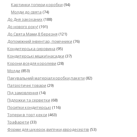
Картинки,топери,коробки
(94)
Молди до свята
(74)
До Дня закоханих
(188)
До нового року!
(191)
До Свята Мами,8 березня
(121)
Допоміжний інвентар, помічники
(76)
Кондитерська сировина
(95)
Кондитерські мішки\насадки
(37)
Корони,вседля королеви
(28)
Молди
(853)
Пакувальний матеріал:коробки,пакети
(82)
Патріотичні товари
(29)
Під замовлення
(14)
Підложки та серветки
(68)
Посипки кондитерські
(116)
Топери в торт,кекси
(463)
Трафарети
(33)
Форми для цукерок,випічки,євродесертів
(53)