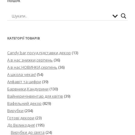
ПОШУК
КАТЕГОРІЇ ТОВАРІВ
Candy bar,посуд,підставки,декор
(13)
А в нас знижки,серпень
(36)
А в нас НОВИНКИ,серпень
(36)
А школа чекає!
(54)
Алфавіт та цифри
(39)
Барвники,Кандурини
(130)
Вайнери+інвентар для квітів
(39)
Вафельний декор
(829)
Вирубки
(204)
Готові декори
(23)
До Великодня!
(195)
Вирубки до свята
(24)