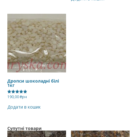
Дропси шоколадні білі
1кг
190,00
₴рн
Оцінено в
5.00
з 5
Додати в кошик
Супутні товари