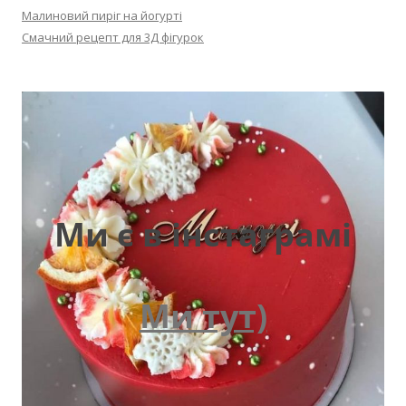
Малиновий пиріг на йогурті
Смачний рецепт для 3Д фігурок
Ми є в інстаграмі
Ми тут)