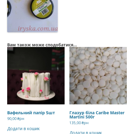
Вам також може сподобатися…
Вафельний папір 5шт
Глазур біла Caribe Master
Martini 500г
90,00
₴рн
135,00
₴рн
Додати в кошик
Додати в кошик