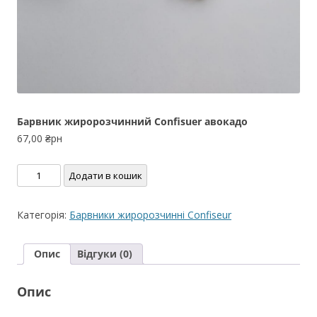
Барвник жиророзчинний Confisuer авокадо
67,00
₴рн
Барвник
Додати в кошик
жиророзчинний
Confisuer
Категорія:
Барвники жиророзчинні Confiseur
авокадо
кількість
Опис
Відгуки (0)
Опис