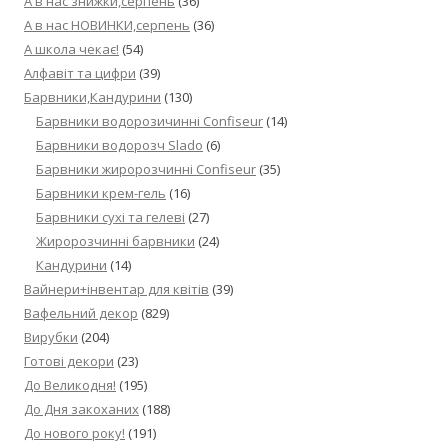
А в нас знижки,серпень
(36)
А в нас НОВИНКИ,серпень
(36)
А школа чекає!
(54)
Алфавіт та цифри
(39)
Барвники,Кандурини
(130)
Барвники водорозичинні Confiseur
(14)
Барвники водорозч Slado
(6)
Барвники жиророзчинні Confiseur
(35)
Барвники крем-гель
(16)
Барвники сухі та гелеві
(27)
Жиророзчинні барвники
(24)
Кандурини
(14)
Вайнери+інвентар для квітів
(39)
Вафельний декор
(829)
Вирубки
(204)
Готові декори
(23)
До Великодня!
(195)
До Дня закоханих
(188)
До нового року!
(191)