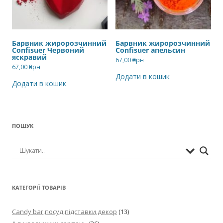
Барвник жиророзчинний
Барвник жиророзчинний
Confisuer Червоний
Confisuer апельсин
яскравий
67,00
₴рн
67,00
₴рн
Додати в кошик
Додати в кошик
ПОШУК
КАТЕГОРІЇ ТОВАРІВ
Candy bar,посуд,підставки,декор
(13)