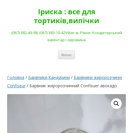
Перейти
до
Іриска : все для
вмісту
тортиків,випічки
(067) 382-49-98, (067) 383-10-42Viber м. Рівне. Кондитерський
інвентар і сировина
Меню
Головна
/
Барвники,Кандурини
/
Барвники жиророзчинні
Confiseur
/ Барвник жиророзчинний Confisuer авокадо