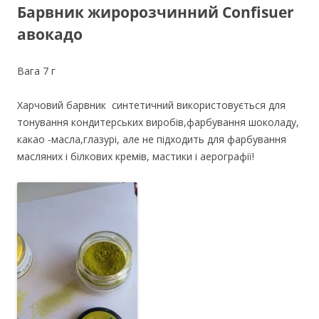
Барвник жиророзчинний Confisuer
авокадо
Вага 7 г
Харчовий барвник синтетичний використовується для
тонування кондитерських виробів,фарбування шоколаду,
какао -масла,глазурі, але не підходить для фарбування
масляних і білкових кремів, мастики і аерографії!