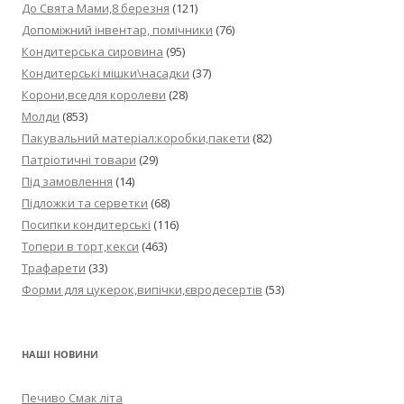
До Свята Мами,8 березня
(121)
Допоміжний інвентар, помічники
(76)
Кондитерська сировина
(95)
Кондитерські мішки\насадки
(37)
Корони,вседля королеви
(28)
Молди
(853)
Пакувальний матеріал:коробки,пакети
(82)
Патріотичні товари
(29)
Під замовлення
(14)
Підложки та серветки
(68)
Посипки кондитерські
(116)
Топери в торт,кекси
(463)
Трафарети
(33)
Форми для цукерок,випічки,євродесертів
(53)
НАШІ НОВИНИ
Печиво Смак літа