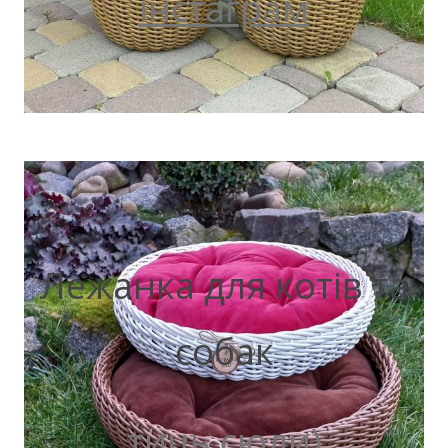
інстаграм
Лежанка для котів та
собак
тиць сюди)