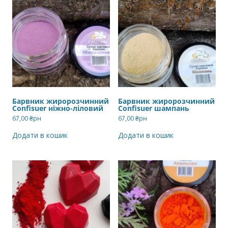
Барвник жиророзчинний
Барвник жиророзчинний
Confisuer ніжно-ліловий
Confisuer шампань
67,00
₴рн
67,00
₴рн
Додати в кошик
Додати в кошик