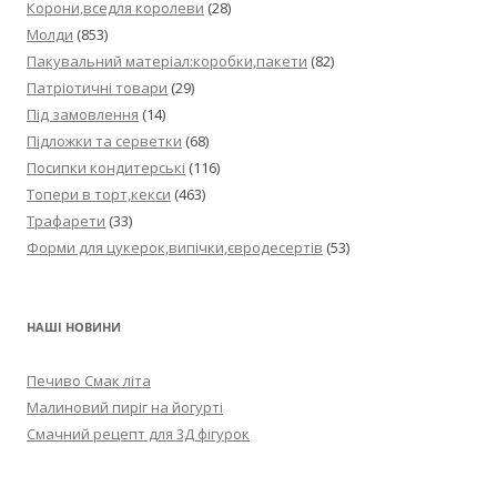
Корони,вседля королеви
(28)
Молди
(853)
Пакувальний матеріал:коробки,пакети
(82)
Патріотичні товари
(29)
Під замовлення
(14)
Підложки та серветки
(68)
Посипки кондитерські
(116)
Топери в торт,кекси
(463)
Трафарети
(33)
Форми для цукерок,випічки,євродесертів
(53)
НАШІ НОВИНИ
Печиво Смак літа
Малиновий пиріг на йогурті
Смачний рецепт для 3Д фігурок