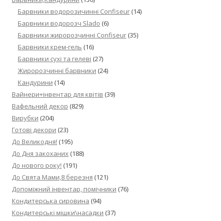
Барвники водорозичинні Confiseur
(14)
Барвники водорозч Slado
(6)
Барвники жиророзчинні Confiseur
(35)
Барвники крем-гель
(16)
Барвники сухі та гелеві
(27)
Жиророзчинні барвники
(24)
Кандурини
(14)
Вайнери+інвентар для квітів
(39)
Вафельний декор
(829)
Вирубки
(204)
Готові декори
(23)
До Великодня!
(195)
До Дня закоханих
(188)
До нового року!
(191)
До Свята Мами,8 березня
(121)
Допоміжний інвентар, помічники
(76)
Кондитерська сировина
(94)
Кондитерські мішки\насадки
(37)