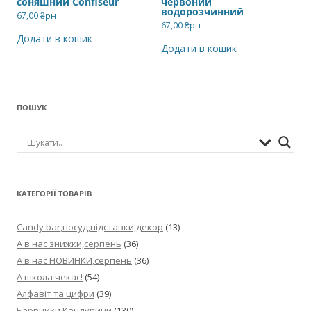
соняшний Confiseur
червоний
водорозчинний
67,00
₴рн
67,00
₴рн
Додати в кошик
Додати в кошик
ПОШУК
КАТЕГОРІЇ ТОВАРІВ
Candy bar,посуд,підставки,декор
(13)
А в нас знижки,серпень
(36)
А в нас НОВИНКИ,серпень
(36)
А школа чекає!
(54)
Алфавіт та цифри
(39)
Барвники,Кандурини
(130)