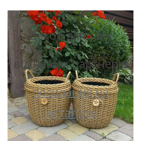
Декор для саду
від наших партнерів
посилання на
інстаграм