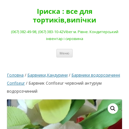
Перейти
до
Іриска : все для
вмісту
тортиків,випічки
(067) 382-49-98, (067) 383-10-42Viber м. Рівне. Кондитерський
інвентар і сировина
Меню
Головна
/
Барвники,Кандурини
/
Барвники водорозичинні
Confiseur
/ Барвник Confiseur червоний антуріум
водорозчинний