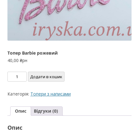
Тoпер Barbie рожевий
40,00
₴рн
Тoпер
Додати в кошик
Barbie
рожевий
Категорія:
Топери з написами
кількість
Опис
Відгуки (0)
Опис