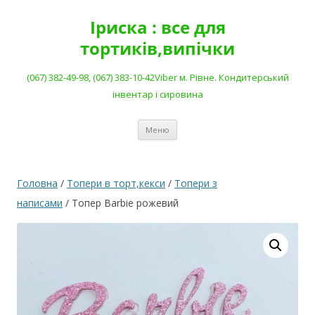
Перейти
до
Іриска : все для
вмісту
тортиків,випічки
(067) 382-49-98, (067) 383-10-42Viber м. Рівне. Кондитерський
інвентар і сировина
Меню
Головна
/
Топери в торт,кекси
/
Топери з
написами
/ Тoпер Barbie рожевий