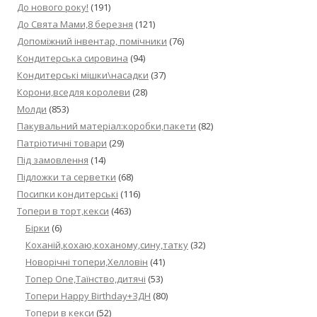
До нового року!
(191)
До Свята Мами,8 березня
(121)
Допоміжний інвентар, помічники
(76)
Кондитерська сировина
(94)
Кондитерські мішки\насадки
(37)
Корони,вседля королеви
(28)
Молди
(853)
Пакувальний матеріал:коробки,пакети
(82)
Патріотичні товари
(29)
Під замовлення
(14)
Підложки та серветки
(68)
Посипки кондитерські
(116)
Топери в торт,кекси
(463)
Бірки
(6)
Коханій,кохаю,коханому,сину,татку
(32)
Новорічні топери,Хелловін
(41)
Топер One,Таїнство,дитячі
(53)
Топери Happy Birthday+ЗДН
(80)
Топери в кекси
(52)