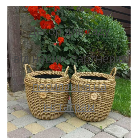
Декор для саду
від наших партнерів
посилання на
інстаграм