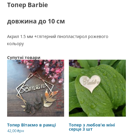
Тoпер Barbie
довжина до 10 см
Акрил 1.5 мм +глітерний пінопластирол рожевого
кольору
Супутні товари
Топер Вітаємо в рамці
Топер з любов’ю міні
серце 3 шт
42,00
₴рн