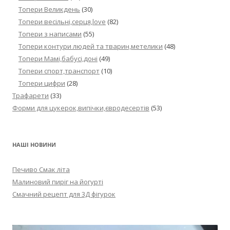
Топери Великдень
(30)
Топери весільні,серця,love
(82)
Топери з написами
(55)
Топери контури людей та тварин,метелики
(48)
Топери Мамі,бабусі,доні
(49)
Топери спорт,транспорт
(10)
Топери цифри
(28)
Трафарети
(33)
Форми для цукерок,випічки,євродесертів
(53)
НАШІ НОВИНИ
Печиво Смак літа
Малиновий пиріг на йогурті
Смачний рецепт для 3Д фігурок