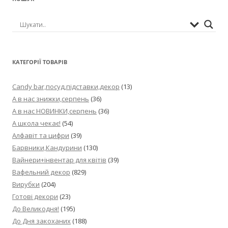
КАТЕГОРІЇ ТОВАРІВ
Candy bar,посуд,підставки,декор
(13)
А в нас знижки,серпень
(36)
А в нас НОВИНКИ,серпень
(36)
А школа чекає!
(54)
Алфавіт та цифри
(39)
Барвники,Кандурини
(130)
Вайнери+інвентар для квітів
(39)
Вафельний декор
(829)
Вирубки
(204)
Готові декори
(23)
До Великодня!
(195)
До Дня закоханих
(188)