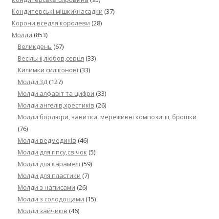
Кондитерські мішки\насадки
(37)
Корони,вседля королеви
(28)
Молди
(853)
Великдень
(67)
Весільні,любов,серця
(33)
Килимки силіконові
(33)
Молди 3Д
(127)
Молди алфавіт та цифри
(33)
Молди ангелів,хрестиків
(26)
Молди бордюри, завитки, мереживні композиції, брошки
(76)
Молди ведмедиків
(46)
Молди для гіпсу,свічок
(5)
Молди для карамелі
(59)
Молди для пластики
(7)
Молди з написами
(26)
Молди з солодощами
(15)
Молди зайчиків
(46)