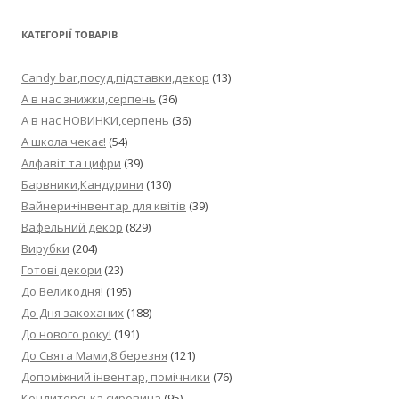
КАТЕГОРІЇ ТОВАРІВ
Candy bar,посуд,підставки,декор
(13)
А в нас знижки,серпень
(36)
А в нас НОВИНКИ,серпень
(36)
А школа чекає!
(54)
Алфавіт та цифри
(39)
Барвники,Кандурини
(130)
Вайнери+інвентар для квітів
(39)
Вафельний декор
(829)
Вирубки
(204)
Готові декори
(23)
До Великодня!
(195)
До Дня закоханих
(188)
До нового року!
(191)
До Свята Мами,8 березня
(121)
Допоміжний інвентар, помічники
(76)
Кондитерська сировина
(95)