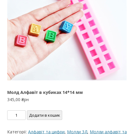
Молд Алфавіт в кубиках 14*14 мм
345,00
₴рн
Молд
Додати в кошик
Алфавіт
в
Категорії:
Алфавіт та цифри
,
Молди 3Д
,
Молди алфавіт та