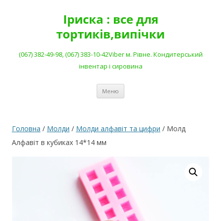
Перейти
до
Іриска : все для
вмісту
тортиків,випічки
(067) 382-49-98, (067) 383-10-42Viber м. Рівне. Кондитерський
інвентар і сировина
Меню
Головна
/
Молди
/
Молди алфавіт та цифри
/ Молд
Алфавіт в кубиках 14*14 мм