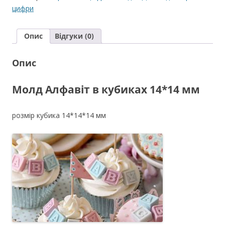
кубиках
цифри
14*14
мм
Опис
Відгуки (0)
кількість
Опис
Молд Алфавіт в кубиках 14*14 мм
розмір кубика 14*14*14 мм