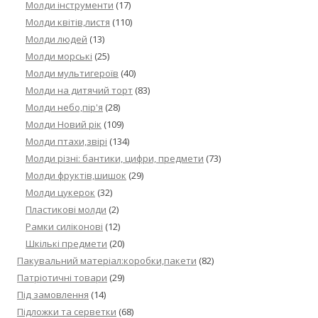
Молди інструменти
(17)
Молди квітів,листя
(110)
Молди людей
(13)
Молди морські
(25)
Молди мультигероїв
(40)
Молди на дитячий торт
(83)
Молди небо,пір'я
(28)
Молди Новий рік
(109)
Молди птахи,звірі
(134)
Молди різні: бантики, цифри, предмети
(73)
Молди фруктів,шишок
(29)
Молди цукерок
(32)
Пластикові молди
(2)
Рамки силіконові
(12)
Шкількі предмети
(20)
Пакувальний матеріал:коробки,пакети
(82)
Патріотичні товари
(29)
Під замовлення
(14)
Підложки та серветки
(68)