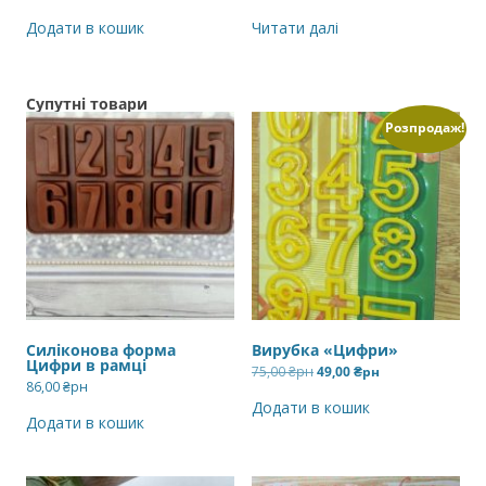
Додати в кошик
Читати далі
Супутні товари
Розпродаж!
Силіконова форма
Вирубка «Цифри»
Цифри в рамці
Оригінальна
Поточна
75,00
₴рн
49,00
₴рн
ціна:
ціна:
86,00
₴рн
75,00 ₴рн.
49,00 ₴рн.
Додати в кошик
Додати в кошик