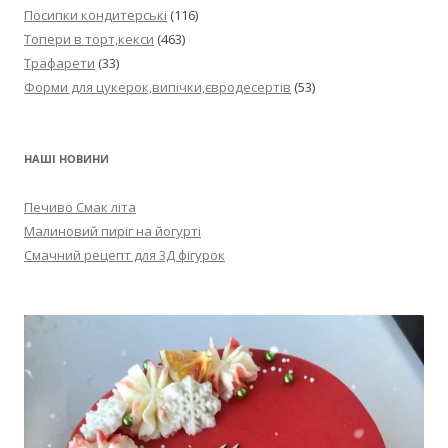
Посипки кондитерські
(116)
Топери в торт,кекси
(463)
Трафарети
(33)
Форми для цукерок,випічки,євродесертів
(53)
НАШІ НОВИНИ
Печиво Смак літа
Малиновий пиріг на йогурті
Смачний рецепт для 3Д фігурок