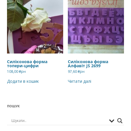
Силіконова форма
Силіконова форма
топери-цифри
Алфавіт JS 2699
108,00
₴рн
97,60
₴рн
Додати в кошик
Читати далі
ПОШУК