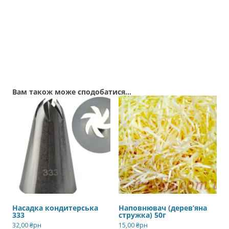
Вам також може сподобатися…
Насадка кондитерська
Наповнювач (дерев’яна
333
стружка) 50г
32,00
₴рн
15,00
₴рн