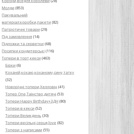
Корони,вседля королеви
(28)
Молди
(853)
Пакувальний
матеріал:коробки,пакети
(82)
Патріотичні товари
(29)
Під замовлення
(14)
Підложки та серветки
(68)
Посипки кондитерські
(116)
Топери в торт,кекси
(463)
Бірки
(6)
Коханій,кохаю,коханому,сину,татку
(32)
Новорічні топери,Хелловін
(41)
Топер One,Таїнство,дитячі
(53)
Топери Happy Birthday+ЗДН
(80)
Топери в кекси
(52)
Топери Великдень
(30)
Топери весільні,серця,love
(82)
Топери з написами
(55)