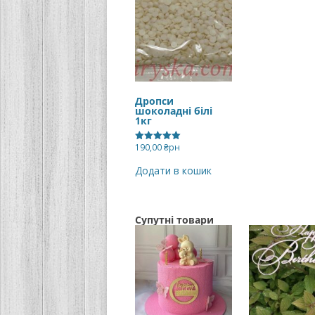
Дропси
шоколадні білі
1кг
190,00
₴рн
Оцінено в
5.00
з 5
Додати в кошик
Супутні товари