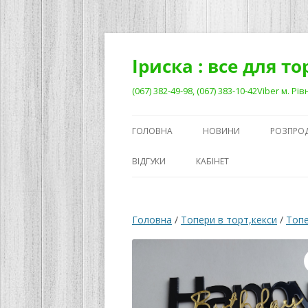
Перейти
до
вмісту
Іриска : все для т
(067) 382-49-98, (067) 383-10-42Viber м. 
ГОЛОВНА
НОВИНИ
РОЗПРО
ВІДГУКИ
КАБІНЕТ
Головна
/
Топери в торт,кекси
/
Топе