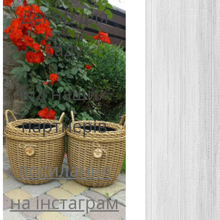
Декор для
саду
від наших
партнерів
посилання
на інстаграм