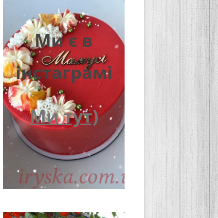
Ми є в
інстаграмі
Ми тут)