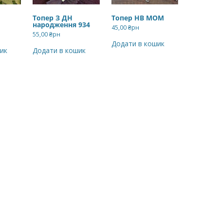
Топер З ДН
Топер HB MOM
народження 934
45,00
₴рн
55,00
₴рн
Додати в кошик
ик
Додати в кошик