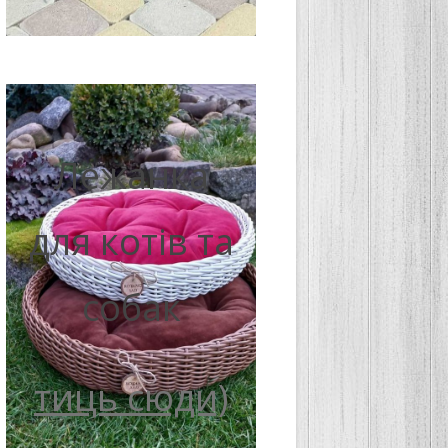
Лежанка
для котів та
собак
тиць сюди)