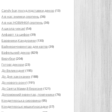
ИЙ КРЕМ ДЛЯ
Candy bar,посуд,підставки,декор
(13)
ПРИГОТУВАННЯ
А в нас знижки,серпень
(36)
А в нас НОВИНКИ,серпень
(36)
И ДЛЯ
А школа чекає!
(54)
В НА ОСНОВІ
Алфавіт та цифри
(39)
Барвники,Кандурини
(130)
ОГО ПИРОГА З
Вайнери+інвентар для квітів
(39)
Вафельний декор
(829)
Вирубки
(204)
ВА
Готові декори
(23)
До Великодня!
(195)
ЧИВКО
До Дня закоханих
(188)
ЛОКА БАГАТО
До нового року!
(191)
УЛЮБЛЕНИЙ
До Свята Мами,8 березня
(121)
НЦІВ”
Допоміжний інвентар, помічники
(76)
Кондитерська сировина
(95)
КОЛАДНИХ
Кондитерські мішки\насадки
(37)