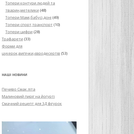
Топери контури людей та
тварин,метелики
(48)
Топери Мамі,бабусі,доні
(49)
Топери спорт,транспорт
(10)
Топери цифри
(28)
Трафарети
(33)
Форми для
цукерок,випічки,євродесертів
(53)
НАШІ НОВИНИ
Печиво Смак літа
Малиновий пиріг на йогурті
Смачний рецепт для 3Д фігурок