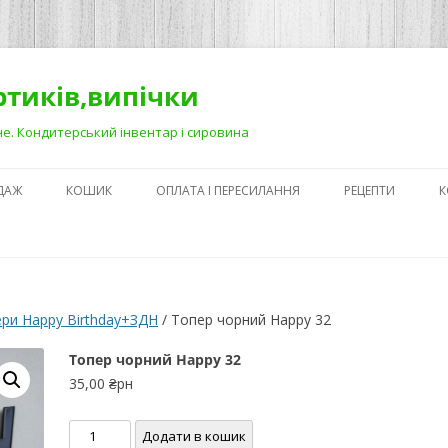
ортиків,випічки
Рівне. Кондитерський інвентар і сировина
ДАЖ
КОШИК
ОПЛАТА І ПЕРЕСИЛАННЯ
РЕЦЕПТИ
К
ЯК ЗРОБИТИ ГА
НА ДЕСЕРТАХ
СЕКРЕТИ ПРИГОТ
ри Happy Birthday+ЗДН
/ Топер чорний Happy 32
АБО ЯК ПОЛЕГШ
ПРОЦЕС)
Топер чорний Happy 32
35,00
₴рн
ПЕРШІ КРОКИ В
КОНДИТЕРСЬКОМ
Топер
Додати в кошик
З ЧОГО ПОЧАТИ