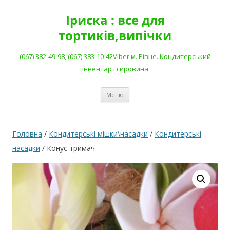
Перейти
до
Іриска : все для
вмісту
тортиків,випічки
(067) 382-49-98, (067) 383-10-42Viber м. Рівне. Кондитерський
інвентар і сировина
Меню
Головна
/
Кондитерські мішки\насадки
/
Кондитерські
насадки
/ Конус тримач