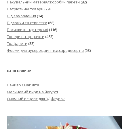
Пакувальний матеріал:коробки,пакети
(82)
Патріотичні товари
(29)
Під замовлення
(14)
Підложки та серветки
(68)
Посипки кондитерські
(116)
Топери в торт,кекси
(463)
Трафарети
(33)
Форми для цукерок,випічки,євродесертів
(53)
НАШІ НОВИНИ
Печиво Смак літа
Малиновий пиріг на йогурті
Смачний рецепт для 3Д фігурок