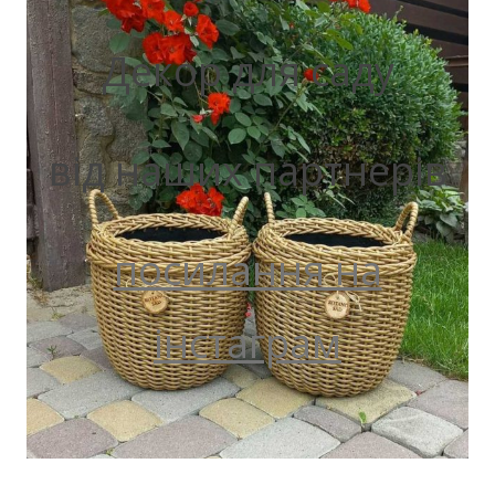
Декор для саду
від наших партнерів
посилання на
інстаграм