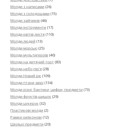
Молди з написами
(26)
Молди з солодощами
(15)
Молди зайчиків
(46)
Молди інструменти
(17)
Молди квітів,листя
(110)
Молди людей
(13)
Молди морські
(25)
Молди мультигероїв
(40)
Молди на дитячий торт
(83)
Молди небо,пір'я
(28)
Молди Новий рік
(109)
Молди птахи,звірі
(134)
Молди різні: бантики, цифри, предмети
(73)
Молди фруктів,шишок
(29)
Молди цукерок
(32)
Пластикові молди
(2)
Рамки силіконові
(12)
Шкількі предмети
(20)