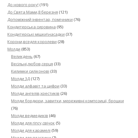
До нового року!
(191)
До Свята Мами,8 березня
(121)
Допоміжний інвентар, помічники
(76)
Кондитерська сировина
(95)
Кондитерські мішки\насадки
(37)
Корони,вседля королеви
(28)
Молди
(853)
Великдень
(67)
Весільні,любов,серця
(33)
Килимки силіконові
(33)
Молди 3Д
(127)
Молди алфавіт та цифри
(33)
Молди ангелів,хрестиків
(26)
Молди бордюри, завитки, мереживні композиції, брошки
(76)
Молди ведмедиків
(46)
Молди для гіпсу,свічок
(5)
Молди для карамелі
(59)
Молди для пластики
(7)