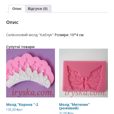
Опис
Відгуки (0)
Опис
Силіконовий молд “Каблук”
Розміри: 10*4 см.
Супутні товари
Молд “Корона “-2
Молд “Метелик”
(рожевий)
105,00
₴рн
32,00
₴рн