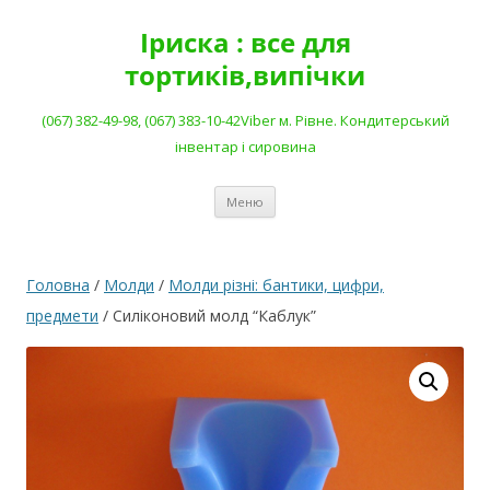
Перейти
до
Іриска : все для
вмісту
тортиків,випічки
(067) 382-49-98, (067) 383-10-42Viber м. Рівне. Кондитерський
інвентар і сировина
Меню
Головна
/
Молди
/
Молди різні: бантики, цифри,
предмети
/ Силіконовий молд “Каблук”