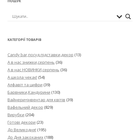
ПОШУК
КАТЕГОРІЇ ТОВАРІВ
Candy bar,посуд,підставки,декор
(13)
А в нас знижки,серпень
(36)
А в нас НОВИНКИ,серпень
(36)
А школа чекає!
(54)
Алфавіт та цифри
(39)
Барвники,Кандурини
(130)
Вайнери+інвентар для квітів
(39)
Вафельний декор
(829)
Вирубки
(204)
Готові декори
(23)
До Великодня!
(195)
До Дня закоханих
(188)