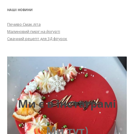
НАШІ НОВИНИ
Печиво Смак літа
Малиновий пиріг на йогурті
Смачний рецепт для 3Д фігурок
Ми є в інстаграмі
Ми тут)