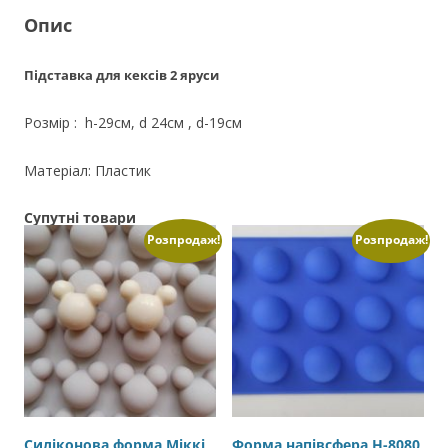
Опис
Підставка для кексів 2 яруси
Розмір : h-29см, d 24см , d-19см
Матеріал: Пластик
Супутні товари
Розпродаж!
Розпродаж!
Силіконова форма Міккі
Форма напівсфера H-8080