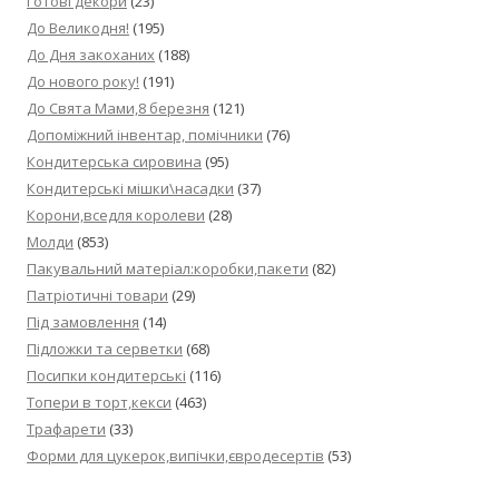
Готові декори
(23)
До Великодня!
(195)
До Дня закоханих
(188)
До нового року!
(191)
До Свята Мами,8 березня
(121)
Допоміжний інвентар, помічники
(76)
Кондитерська сировина
(95)
Кондитерські мішки\насадки
(37)
Корони,вседля королеви
(28)
Молди
(853)
Пакувальний матеріал:коробки,пакети
(82)
Патріотичні товари
(29)
Під замовлення
(14)
Підложки та серветки
(68)
Посипки кондитерські
(116)
Топери в торт,кекси
(463)
Трафарети
(33)
Форми для цукерок,випічки,євродесертів
(53)