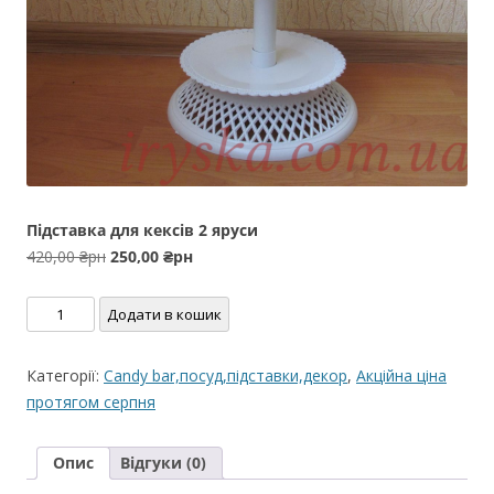
Підставка для кексів 2 яруси
Оригінальна
Поточна
420,00
₴рн
250,00
₴рн
ціна:
ціна:
Підставка
420,00 ₴рн.
250,00 ₴рн.
Додати в кошик
для
кексів
Категорії:
Candy bar,посуд,підставки,декор
,
Акційна ціна
2
протягом серпня
яруси
кількість
Опис
Відгуки (0)