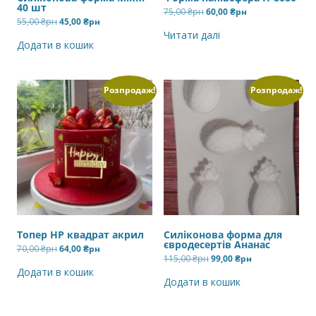
40 шт
Оригінальна
Поточна
75,00
₴рн
60,00
₴рн
ціна:
ціна:
Оригінальна
Поточна
55,00
₴рн
45,00
₴рн
75,00 ₴рн.
60,00 ₴рн.
ціна:
ціна:
Читати далі
55,00 ₴рн.
45,00 ₴рн.
Додати в кошик
Розпродаж!
Розпродаж!
Топер HP квадрат акрил
Силіконова форма для
євродесертів Ананас
Оригінальна
Поточна
70,00
₴рн
64,00
₴рн
ціна:
ціна:
Оригінальна
Поточна
115,00
₴рн
99,00
₴рн
70,00 ₴рн.
64,00 ₴рн.
ціна:
ціна:
Додати в кошик
115,00 ₴рн.
99,00 ₴рн.
Додати в кошик