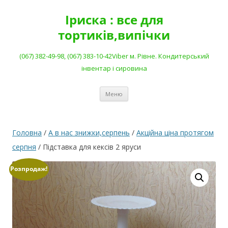
Перейти
до
Іриска : все для
вмісту
тортиків,випічки
(067) 382-49-98, (067) 383-10-42Viber м. Рівне. Кондитерський
інвентар і сировина
Меню
Головна
/
А в нас знижки,серпень
/
Акційна ціна протягом
серпня
/ Підставка для кексів 2 яруси
Розпродаж!