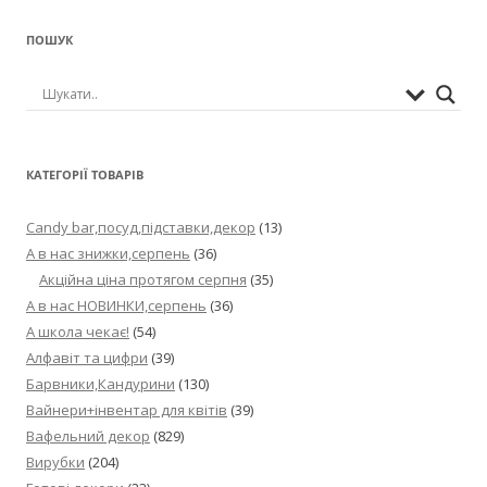
ПОШУК
КАТЕГОРІЇ ТОВАРІВ
Candy bar,посуд,підставки,декор
(13)
А в нас знижки,серпень
(36)
Акційна ціна протягом серпня
(35)
А в нас НОВИНКИ,серпень
(36)
А школа чекає!
(54)
Алфавіт та цифри
(39)
Барвники,Кандурини
(130)
Вайнери+інвентар для квітів
(39)
Вафельний декор
(829)
Вирубки
(204)