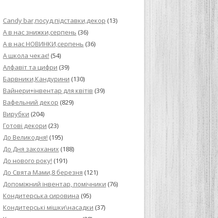
ИЙ КРЕМ ДЛЯ
Candy bar,посуд,підставки,декор
(13)
ПРИГОТУВАННЯ
А в нас знижки,серпень
(36)
А в нас НОВИНКИ,серпень
(36)
И ДЛЯ
А школа чекає!
(54)
В НА ОСНОВІ
Алфавіт та цифри
(39)
Барвники,Кандурини
(130)
ОГО ПИРОГА З
Вайнери+інвентар для квітів
(39)
Вафельний декор
(829)
Вирубки
(204)
ВА
Готові декори
(23)
До Великодня!
(195)
ЧИВКО
До Дня закоханих
(188)
ЛОКА БАГАТО
До нового року!
(191)
УЛЮБЛЕНИЙ
До Свята Мами,8 березня
(121)
НЦІВ”
Допоміжний інвентар, помічники
(76)
Кондитерська сировина
(95)
КОЛАДНИХ
Кондитерські мішки\насадки
(37)