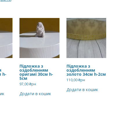
Підложка з
Підложка з
м
оздобленням
оздобленням
 h-
оригамі 30см h-
золото 34см h-2см
5см
110,00
₴рн
97,00
₴рн
Додати в кошик
ик
Додати в кошик