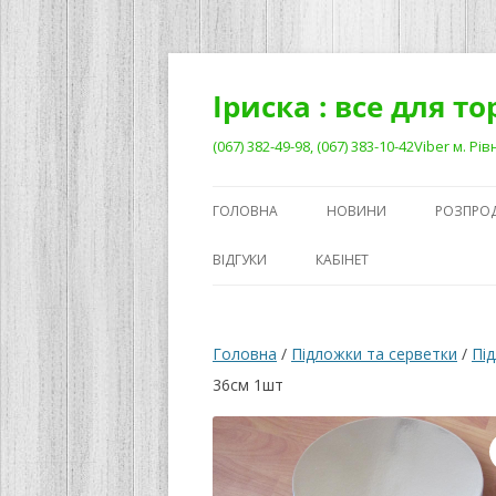
Перейти
до
вмісту
Іриска : все для т
(067) 382-49-98, (067) 383-10-42Viber м. 
ГОЛОВНА
НОВИНИ
РОЗПРО
ВІДГУКИ
КАБІНЕТ
Головна
/
Підложки та серветки
/
Пі
36см 1шт