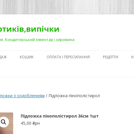
ортиків,випічки
Рівне. Кондитерський інвентар і сировина
ДАЖ
КОШИК
ОПЛАТА І ПЕРЕСИЛАННЯ
РЕЦЕПТИ
К
ЯК ЗРОБИТИ ГА
НА ДЕСЕРТАХ
СЕКРЕТИ ПРИГОТ
дложки з оздобленням
/ Підложка пінополістирол
АБО ЯК ПОЛЕГШ
ПРОЦЕС)
Підложка пінополістирол 36см 1шт
ПЕРШІ КРОКИ В
45,00
₴рн
КОНДИТЕРСЬКОМ
З ЧОГО ПОЧАТИ