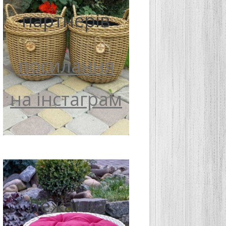
партнерів
посилання
на інстаграм
Лежанка