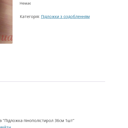
Немає
ВЕРШКОВО-СИРН
ТОРТУ,РЕЦЕПТ 
Категорія:
Підложки з оздобленням
РЕЦЕПТ МАСТИК
ПОКРИТТЯ ТОРТІ
ЖЕЛАТИНУ
РЕЦЕПТ ЛИМОНН
МАКОМ
МАСТИКА МЕДО
МИГДАЛЬНЕ ПЕ
“ЗГУЩЕНОГО МО
НЕ БУВАЄ АБО 
ДЕСЕРТ АРГЕНТИ
РЕЦЕПТ ДЛЯ ШО
а “Підложка пінополістирол 36см 1шт”
ПОТЬОКІВ
увійти
.