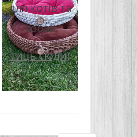
для котів та
собак
тиць сюди)