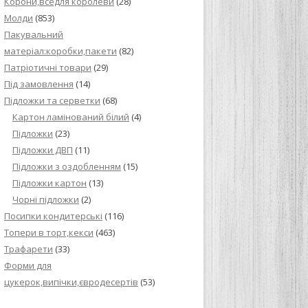
Корони,вседля королеви
(28)
Молди
(853)
Пакувальний
матеріал:коробки,пакети
(82)
Патріотичні товари
(29)
Під замовлення
(14)
Підложки та серветки
(68)
Картон ламінований білий
(4)
Підложки
(23)
Підложки ДВП
(11)
Підложки з оздобленням
(15)
Підложки картон
(13)
Чорні підложки
(2)
Посипки кондитерські
(116)
Топери в торт,кекси
(463)
Трафарети
(33)
Форми для
цукерок,випічки,євродесертів
(53)