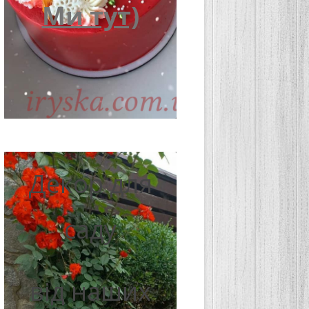
Ми тут)
Декор для
саду
від наших