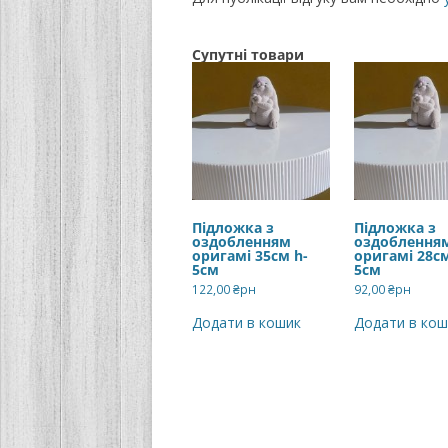
Супутні товари
Підложка з
Підложка з
оздобленням
оздоблення
оригамі 35см h-
оригамі 28см
5см
5см
122,00
₴рн
92,00
₴рн
Додати в кошик
Додати в кош