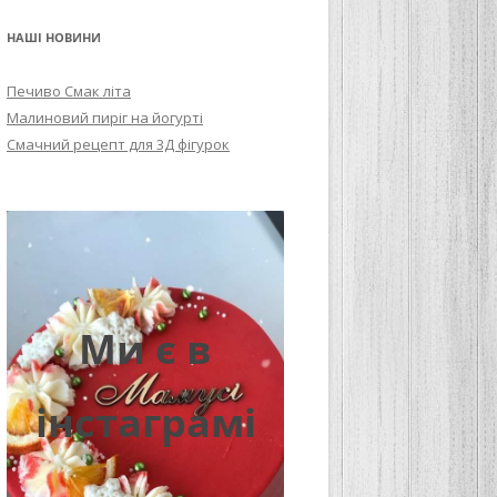
НАШІ НОВИНИ
Печиво Смак літа
Малиновий пиріг на йогурті
Смачний рецепт для 3Д фігурок
Ми є в
інстаграмі