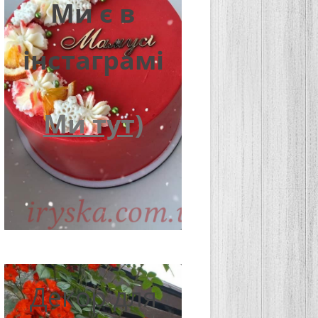
Ми є в
інстаграмі
Ми тут)
Декор для