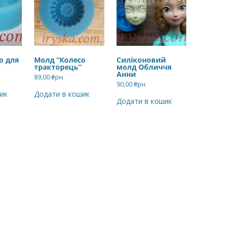
о для
Молд “Колесо
Силіконовий
тракторець”
молд Обличчя
Анни
89,00
₴рн
90,00
₴рн
ик
Додати в кошик
Додати в кошик