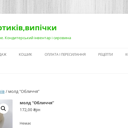
ортиків,випічки
Рівне. Кондитерський інвентар і сировина
ДАЖ
КОШИК
ОПЛАТА І ПЕРЕСИЛАННЯ
РЕЦЕПТИ
К
ЯК ЗРОБИТИ ГА
НА ДЕСЕРТАХ
СЕКРЕТИ ПРИГОТ
оїв
/ молд “Обличчя”
АБО ЯК ПОЛЕГШ
ПРОЦЕС)
молд “Обличчя”
172,00
₴рн
ПЕРШІ КРОКИ В
КОНДИТЕРСЬКОМ
Немає
З ЧОГО ПОЧАТИ