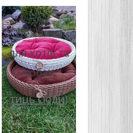
Лежанка
для котів та
собак
тиць сюди)