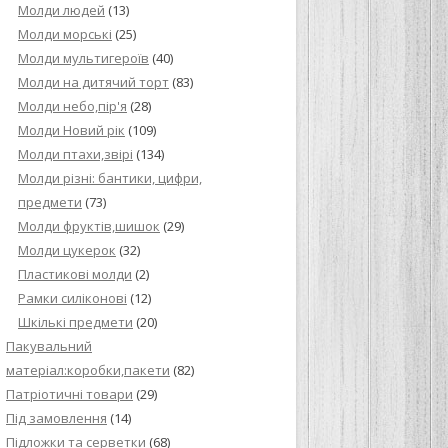
Молди людей
(13)
Молди морські
(25)
Молди мультигероїв
(40)
Молди на дитячий торт
(83)
Молди небо,пір'я
(28)
Молди Новий рік
(109)
Молди птахи,звірі
(134)
Молди різні: бантики, цифри,
предмети
(73)
Молди фруктів,шишок
(29)
Молди цукерок
(32)
Пластикові молди
(2)
Рамки силіконові
(12)
Шкількі предмети
(20)
Пакувальний
матеріал:коробки,пакети
(82)
Патріотичні товари
(29)
Під замовлення
(14)
Підложки та серветки
(68)