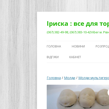
Перейти
до
вмісту
Іриска : все для т
(067) 382-49-98, (067) 383-10-42Viber м. 
ГОЛОВНА
НОВИНИ
РОЗПРО
ВІДГУКИ
КАБІНЕТ
Головна
/
Молди
/
Молди мультигер