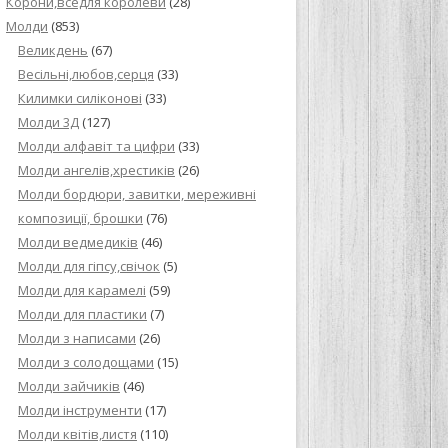
Корони,вседля королеви
(28)
Молди
(853)
Великдень
(67)
Весільні,любов,серця
(33)
Килимки силіконові
(33)
Молди 3Д
(127)
Молди алфавіт та цифри
(33)
Молди ангелів,хрестиків
(26)
Молди бордюри, завитки, мереживні
композиції, брошки
(76)
Молди ведмедиків
(46)
Молди для гіпсу,свічок
(5)
Молди для карамелі
(59)
Молди для пластики
(7)
Молди з написами
(26)
Молди з солодощами
(15)
Молди зайчиків
(46)
Молди інструменти
(17)
Молди квітів,листя
(110)