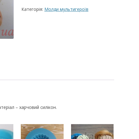
Категорія:
Молди мультигероїв
ВЕРШКОВО-СИРН
ТОРТУ,РЕЦЕПТ 
РЕЦЕПТ МАСТИК
ПОКРИТТЯ ТОРТІ
ЖЕЛАТИНУ
РЕЦЕПТ ЛИМОНН
МАКОМ
МАСТИКА МЕДО
МИГДАЛЬНЕ ПЕ
“ЗГУЩЕНОГО МО
атеріал – харчовий силікон.
НЕ БУВАЄ АБО 
ДЕСЕРТ АРГЕНТИ
РЕЦЕПТ ДЛЯ ШО
ПОТЬОКІВ