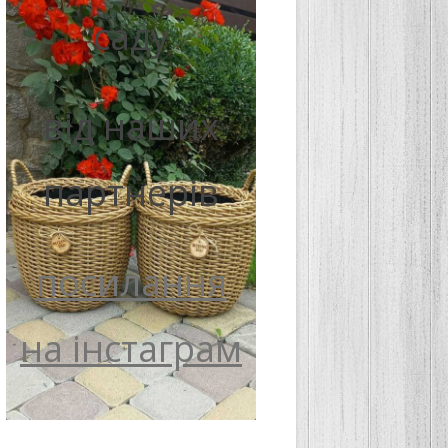
саду
від наших
партнерів
посилання
на інстаграм