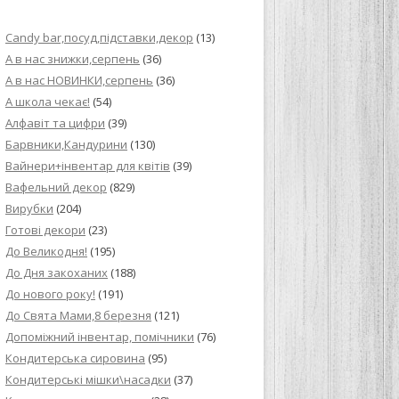
ИЙ КРЕМ ДЛЯ
Candy bar,посуд,підставки,декор
(13)
ПРИГОТУВАННЯ
А в нас знижки,серпень
(36)
А в нас НОВИНКИ,серпень
(36)
И ДЛЯ
А школа чекає!
(54)
В НА ОСНОВІ
Алфавіт та цифри
(39)
Барвники,Кандурини
(130)
ОГО ПИРОГА З
Вайнери+інвентар для квітів
(39)
Вафельний декор
(829)
Вирубки
(204)
ВА
Готові декори
(23)
До Великодня!
(195)
ЧИВКО
До Дня закоханих
(188)
ЛОКА БАГАТО
До нового року!
(191)
УЛЮБЛЕНИЙ
До Свята Мами,8 березня
(121)
НЦІВ”
Допоміжний інвентар, помічники
(76)
Кондитерська сировина
(95)
КОЛАДНИХ
Кондитерські мішки\насадки
(37)