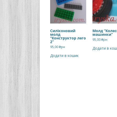
Силіконовий
Молд “Колес
молд
машинки”
“Конструктор лего
95,00
₴рн
2”
95,00
₴рн
Додати в кош
Додати в кошик