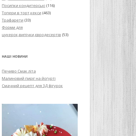
Посипки кондитерські
(116)
Топери в торт,кекси
(463)
Трафарети
(33)
Форми для
цукерок,випічки,євродесертів
(53)
НАШІ НОВИНИ
Печиво Смак літа
Малиновий пиріг на йогурті
Смачний рецепт для 3Д фігурок