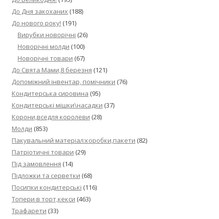
До Дня закоханих
(188)
До нового року!
(191)
Вирубки новорічні
(26)
Новорічні молди
(100)
Новорічні товари
(67)
До Свята Мами,8 березня
(121)
Допоміжний інвентар, помічники
(76)
Кондитерська сировина
(95)
Кондитерські мішки\насадки
(37)
Корони,вседля королеви
(28)
Молди
(853)
Пакувальний матеріал:коробки,пакети
(82)
Патріотичні товари
(29)
Під замовлення
(14)
Підложки та серветки
(68)
Посипки кондитерські
(116)
Топери в торт,кекси
(463)
Трафарети
(33)