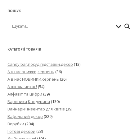
ПОШУК
КАТЕГОРІЇ ТОВАРІВ
Candy bar,посуд,підставки,декор
(13)
А в нас знижки,серпень
(36)
А в нас НОВИНКИ,серпень
(36)
А школа чекає!
(54)
Алфавіт та цифри
(39)
Барвники,Кандурини
(130)
Вайнери+інвентар для квітів
(39)
Вафельний декор
(829)
Вирубки
(204)
Готові декори
(23)
До Великодня!
(195)