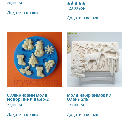
70,00
₴рн
123,00
₴рн
Оцінено в
Додати в кошик
5.00
з 5
Додати в кошик
Силіконовий молд
Молд набір зимовий
Новорічний набір-2
Олень 245
87,00
₴рн
189,00
₴рн
Додати в кошик
Додати в кошик