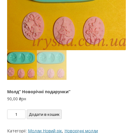
Молд” Новорічні подарунки”
90,00
₴рн
Молд"
Додати в кошик
Новорічні
подарунки"
Категорії:
Молди Новий рік
,
Новорічні молди