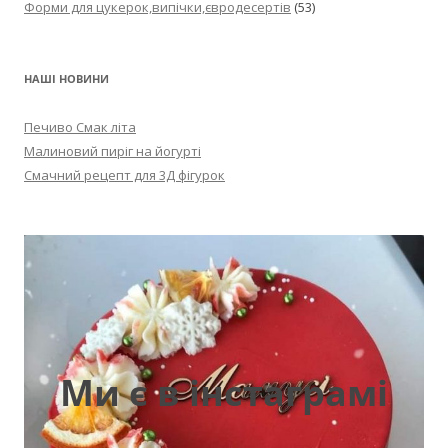
Форми для цукерок,випічки,євродесертів
(53)
НАШІ НОВИНИ
Печиво Смак літа
Малиновий пиріг на йогурті
Смачний рецепт для 3Д фігурок
Ми є в інстаграмі