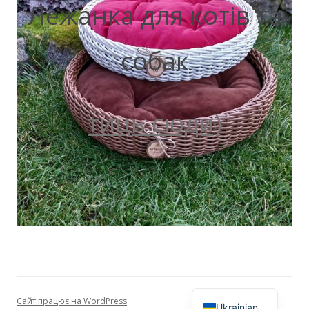
Лежанка для котів та
собак
тиць сюди)
Сайт працює на WordPress
Ukrainian