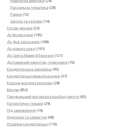
Новорічні вирубки
(24)
Пасхальна тематика
(28)
Рамки
(12)
Школа та хеловін
(14)
Готові декори
(23)
До Великодня!
(195)
До Дня закоханих
(188)
До нового року!
(191)
До Свята Мами,8 березня
(121)
Допоміжний інвентар, помічники
(76)
Кондитерська сировина
(95)
Кондитерські мішки\насадки
(37)
Корони,вседля королеви
(28)
Молди
(853)
Пакувальний матеріал:коробки,пакети
(82)
Патріотичні товари
(29)
Під замовлення
(14)
Підложки та серветки
(68)
Посипки кондитерські
(116)