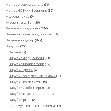
А в нас знижки,серпень
(36)
А в нас НОВИНКИ,серпень
(36)
А школа чекає!
(54)
Алфавіт та цифри
(39)
Барвники,Кандурини
(130)
Вайнери+інвентар для квітів
(39)
Вафельний декор
(829)
Вирубки
(204)
Весільні
(9)
Вирубка люди, ангели
(11)
Вирубка цифри літери
(17)
Вирубки дитячі
(4)
Вирубки звірі,пташки,комахи
(19)
Вирубки квіти,листя
(19)
Вирубки Любов,серця
(33)
Вирубки морські тварини
(4)
Вирубки різне
(21)
Герої мультиків, казок,замки
(17)