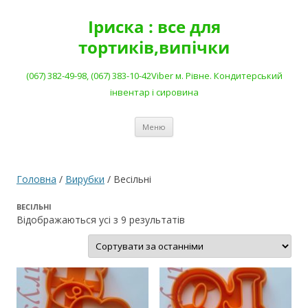
Перейти
до
Іриска : все для
вмісту
тортиків,випічки
(067) 382-49-98, (067) 383-10-42Viber м. Рівне. Кондитерський
інвентар і сировина
Меню
Головна
/
Вирубки
/ Весільні
ВЕСІЛЬНІ
Сортовано
Відображаються усі з 9 результатів
за
останнім