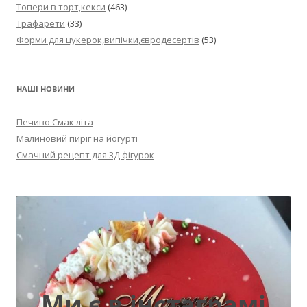
Топери в торт,кекси
(463)
Трафарети
(33)
Форми для цукерок,випічки,євродесертів
(53)
НАШІ НОВИНИ
Печиво Смак літа
Малиновий пиріг на йогурті
Смачний рецепт для 3Д фігурок
Ми є в інстаграмі