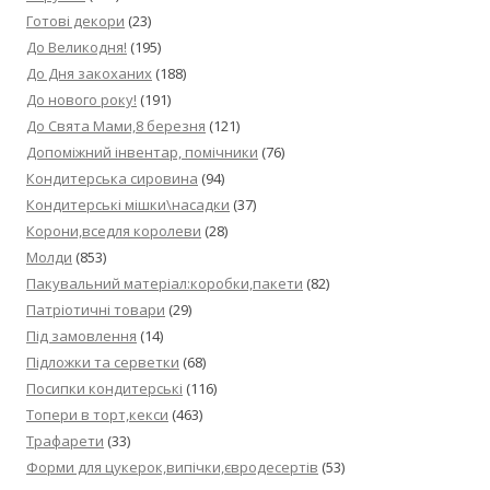
Готові декори
(23)
До Великодня!
(195)
До Дня закоханих
(188)
До нового року!
(191)
До Свята Мами,8 березня
(121)
Допоміжний інвентар, помічники
(76)
Кондитерська сировина
(94)
Кондитерські мішки\насадки
(37)
Корони,вседля королеви
(28)
Молди
(853)
Пакувальний матеріал:коробки,пакети
(82)
Патріотичні товари
(29)
Під замовлення
(14)
Підложки та серветки
(68)
Посипки кондитерські
(116)
Топери в торт,кекси
(463)
Трафарети
(33)
Форми для цукерок,випічки,євродесертів
(53)