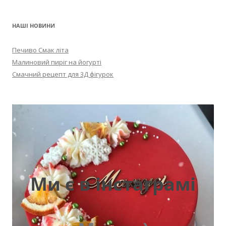
НАШІ НОВИНИ
Печиво Смак літа
Малиновий пиріг на йогурті
Смачний рецепт для 3Д фігурок
Ми є в інстаграмі