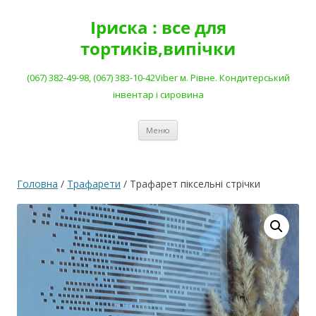
Перейти
до
Іриска : все для
вмісту
тортиків,випічки
(067) 382-49-98, (067) 383-10-42Viber м. Рівне. Кондитерський
інвентар і сировина
Меню
Головна
/
Трафарети
/ Трафарет піксельні стрічки