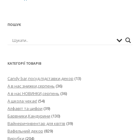
ПОШУК
КАТЕГОРІЇ ТОВАРІВ
Candy bar,посуд,підставки,декор
(13)
А в нас знижки,серпень
(36)
А в нас НОВИНКИ,серпень
(36)
А школа чекає!
(54)
Алфавіт та цифри
(39)
Барвники,Кандурини
(130)
Вайнери+інвентар для квітів
(39)
Вафельний декор
(829)
Вирубки
(204)